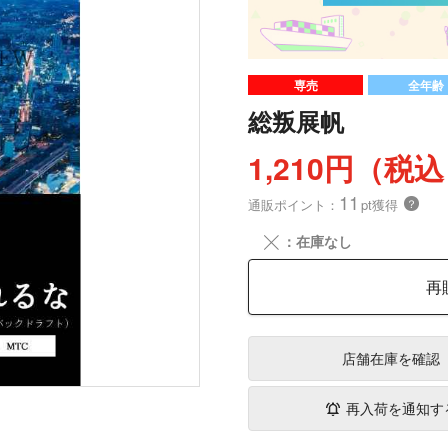
専売
全年齢
総叛展帆
1,210円（税
11
通販ポイント：
pt獲得
？
╳
：在庫なし
再
店舗在庫
を確認
再入荷を通知す