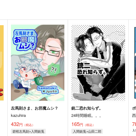
左馬刻さま、お邪魔ムシ？
銃二恐れ知らず。
kazuhira
24時間睡眠。。。
432
165
7
円
円
（税込）
（税込）
入
碧棺左馬刻×入間銃兎
入間銃兎×山田二郎