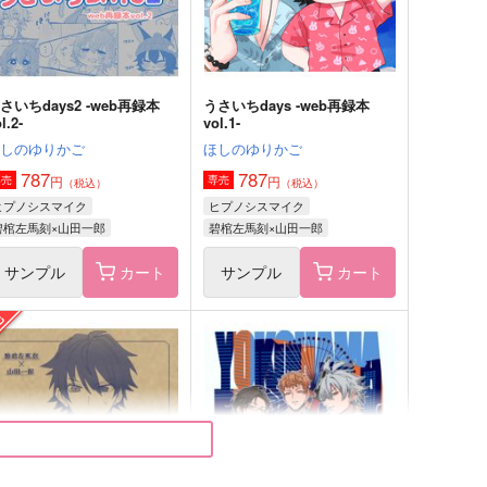
サンプル
作品詳細
サンプル
作品詳細
さいちdays2 -web再録本
うさいちdays -web再録本
l.2-
vol.1-
ほしのゆりかご
ほしのゆりかご
787
787
円
円
専売
専売
（税込）
（税込）
ヒプノシスマイク
ヒプノシスマイク
碧棺左馬刻×山田一郎
碧棺左馬刻×山田一郎
サンプル
カート
サンプル
カート
ともだちのともだち
profile
00の嘘
ltw
15
605
円
円
（税込）
（税込）
音坂独歩
神宮寺寂雷×観音坂独歩