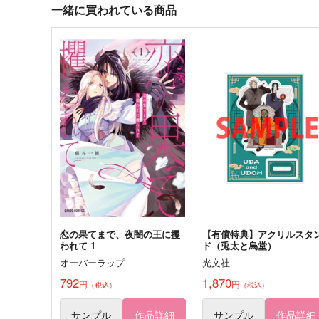
一緒に買われている商品
サンプル
作品詳細
サンプル
作品詳細
天使の笛は二度鳴らない
君とともに歩む未来
ルノマエ
キミが創ったボク
1,085
817
円
円
専売
専売
（税込）
（税込）
ヒプノシスマイク
ヒプノシスマイク
碧棺左馬刻×白膠木簓
白膠木簓×波羅夷空却
サンプル
カート
サンプル
カー
恋の果てまで、夜闇の王に攫
【有償特典】アクリルスタ
われて 1
ド（兎太と烏堂）
【再販】犬も喰わない
Let’s be Friends!
オーバーラップ
光文社
meisouka
プラグマティズム
792
1,870
円
円
（税込）
（税込）
440
472
円
円
（税込）
（税込）
観音坂独歩
観音坂独歩
サンプル
作品詳細
サンプル
作品詳細