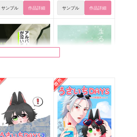
サンプル
作品詳細
サンプル
作品詳細
アルバートが泣いてる
まるで初恋のような
兎にも角にも
シャンロワ
87
944
円
円
（税込）
（税込）
観音坂独歩×伊弉冉一二三
伊弉冉一二三×観音坂独歩