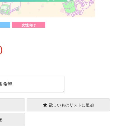
女性向け
込）
販希望
欲しいものリストに追加
る