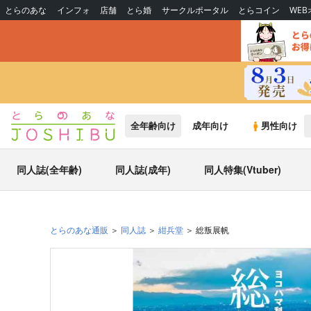
とらのあな
インフォ
店舗
とら婚
サークルポータル
とらコイン
WE
全年齢向け
成年向け
男性向け
同人誌(全年齢)
同人誌(成年)
同人特集(Vtuber)
とらのあな通販
同人誌
紺兵堂
総叛展帆