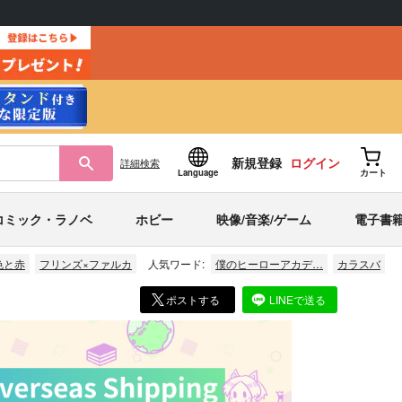
新規登録
ログイン
詳細
検索
Language
カート
コミック・ラノベ
ホビー
映像/音楽/ゲーム
電子書
色と赤
フリンズ×ファルカ
人気ワード:
僕のヒーローアカデ…
カラスバ
ポストする
LINEで送る