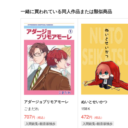
一緒に買われている同人作品または類似商品
アダージョプリモアモーレ
ぬいとせいかつ
ごまだれ
158Ｋ
707
472
円
円
（税込）
（税込）
入間銃兎×観音坂独歩
入間銃兎×観音坂独歩