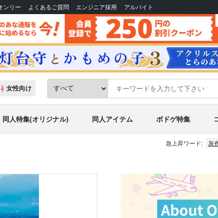
Bオンリー
よくあるご質問
エンジニア採用
アルバイト
女性向け
同人特集(オリジナル)
同人アイテム
ボドゲ特集
急上昇ワード:
灰