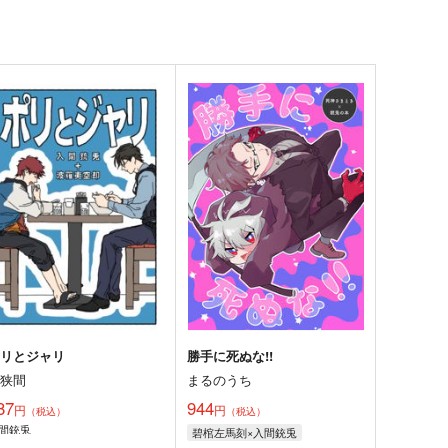
ポリとジャリ
勝手に死ぬな!!
西狭間
まるのうち
87
944
円
円
（税込）
（税込）
間銃兎
碧棺左馬刻×入間銃兎