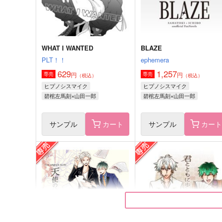
サンプル
作品詳細
サンプル
作品詳細
WHAT I WANTED
BLAZE
PLT！！
ephemera
629
1,257
円
円
専売
専売
（税込）
（税込）
ヒプノシスマイク
ヒプノシスマイク
碧棺左馬刻×山田一郎
碧棺左馬刻×山田一郎
サンプル
カート
サンプル
カー
ムー
余韻
GOZOUROPPU
からあげ定食
472
629
円
円
（税込）
（税込）
伊弉冉一二三×観音坂独歩
観音坂独歩×有栖川帝統