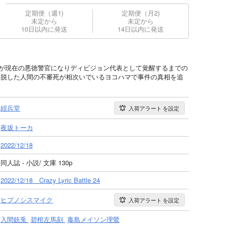
定期便（週1)
定期便（月2)
未定から
未定から
10日以内に発送
14日以内に発送
銃兎が現在の悪徳警官になりディビジョン代表として覚醒するまでの
存から脱した人間の不審死が相次いでいるヨコハマで事件の真相を追
紺兵堂
入荷アラート
を設定
夜坂トーカ
2022/12/18
同人誌 - 小説/ 文庫 130p
2022/12/18 Crazy Lyric Battle 24
ヒプノシスマイク
入荷アラート
を設定
入間銃兎
碧棺左馬刻
毒島メイソン理鶯