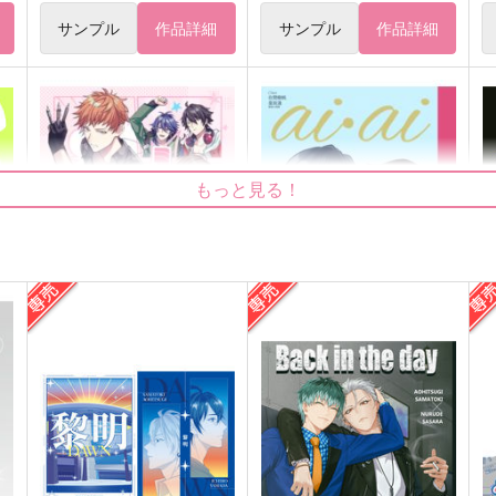
サンプル
作品詳細
サンプル
作品詳細
もっと見る！
ミッション！左銃をくっつけ
ai・ai
ろ！
芍薬星雲
3SAI
944
7
円
（税込）
880
円
（税込）
在間樹帆×皇坂逢
碧棺左馬刻×入間銃兎