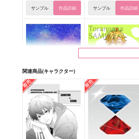
サンプル
作品詳細
サンプル
作品詳細
関連商品(キャラクター)
海辺の街には雪が降る
兎と幼児になりまして【前
編】
モブおじ亭
空音諒歌
550
円
（税込）
629
円
（税込）
碧棺左馬刻×入間銃兎
入間銃兎×観音坂独歩