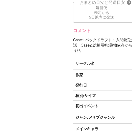
おまとめ目安と発送目安
?
毎度便
未定から
5日以内に発送
コメント
Case1.バックドラフト：入間
話 Case2.総叛展帆:薬物依
う話
サークル名
作家
発行日
種別/サイズ
初出イベント
ジャンル/
サブジャンル
メインキャラ