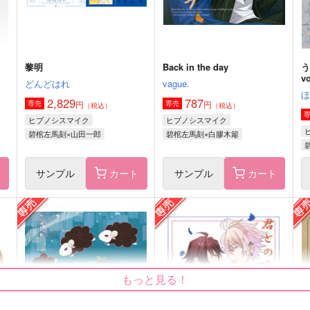
サンプル
作品詳細
サンプル
作品詳細
黎明
Back in the day
う
vo
どんどはれ
vague.
2,829
787
円
円
専売
専売
（税込）
（税込）
ヒプノシスマイク
ヒプノシスマイク
碧棺左馬刻×山田一郎
碧棺左馬刻×白膠木簓
ト
サンプル
カート
サンプル
カート
阿吽
aiaiiou
ポッポコーン
GOZOUROPPU
8
もっと見る！
858
315
3
円
円
（税込）
（税込）
観
伊弉冉一二三×観音坂独歩
伊弉冉一二三×観音坂独歩