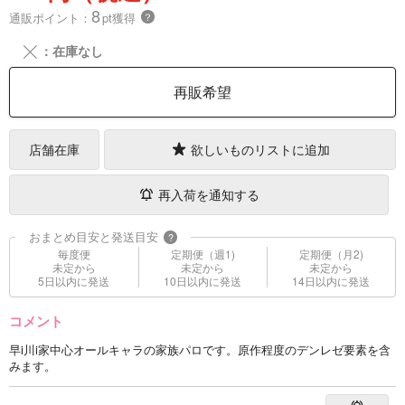
8
通販ポイント：
pt獲得
？
╳
：在庫なし
再販希望
店舗在庫
欲しいものリストに追加
再入荷を通知する
おまとめ目安と発送目安
?
毎度便
定期便（週1)
定期便（月2)
未定から
未定から
未定から
5日以内に発送
10日以内に発送
14日以内に発送
コメント
早i川i家中心オールキャラの家族パロです。原作程度のデンレゼ要素を含
みます。