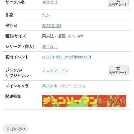
サークル名
やきとり
入荷アラート
作家
たか
発行日
2023/01/08
種別/サイズ
同人誌 - 漫画/ Ａ５ 62p
シリーズ（同人）
該当なし
初出イベント
2023/01/08 mad hysteria 3
ジャンル/
チェンソーマン
入荷アラート
サブジャンル
メインキャラ
早川アキ
パワー
デンジ
関連特集
#
ほのぼの