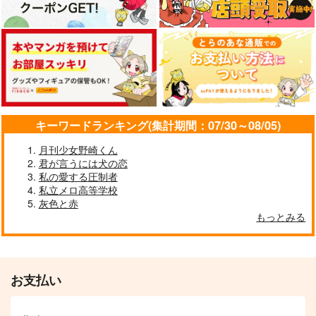
カート
カート
カート
orin
ぜんぶの後にのぞむも
とんでもないモノを食
の
べたね？！
どんぐりタルト
あじまぐろ
しらす丼
440
円
（税込）
787
550
円
円
（税込）
（税込）
早川アキ×天使の悪魔
早川アキ×デンジ
早川アキ×天使の悪魔
サンプル
サンプル
サンプル
キーワードランキング(集計期間：07/30～08/05)
作品詳細
作品詳細
作品詳細
月刊少女野崎くん
君が言うには犬の恋
私の愛する圧制者
私立メロ高等学校
我々にアキ天を見せて
In The Aquarium
そこに愛があったこ
灰色と赤
くれる吉田
と。
水たまりの国
もっとみる
おみやげやさん
木洩れ日の家
660
円
専売
（税込）
440
629
円
専売
円
専売
（税込）
（税込）
チェンソーマン
チェンソーマン
チェンソーマン
早川アキ×天使の悪魔
早川アキ×天使の悪魔
お支払い
天使の悪魔
早川アキ
サンプル
サンプル
サンプル