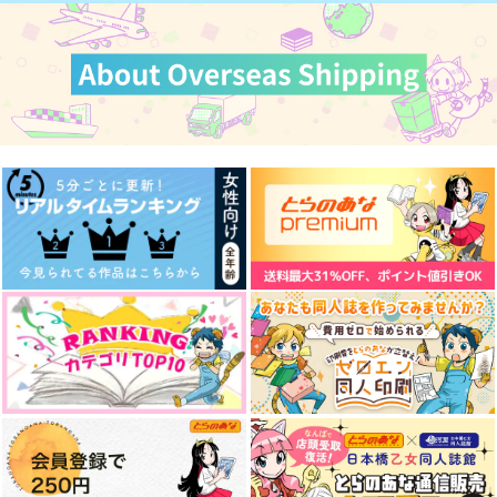
カート
カート
カート
我々にアキ天を見せて
on your heart
One kiss is all takes.
くれる吉田
特急公園
徒然坂
おみやげやさん
715
770
円
円
（税込）
（税込）
440
円
（税込）
早川アキ×天使の悪魔
早川アキ×天使の悪魔
早川アキ×天使の悪魔
サンプル
サンプル
サンプル
作品詳細
作品詳細
作品詳細
そして何もなくなった
過剰要求
てのひらのむこう 下
//KONCHIKI
みたぴい
ドアノブ
787
944
700
円
円
専売
円
専売
（税込）
（税込）
（税込）
チェンソーマン
チェンソーマン
チェンソーマン
早川アキ×天使の悪魔
早川アキ×天使の悪魔
早川アキ×天使の悪魔
サンプル
サンプル
サンプル