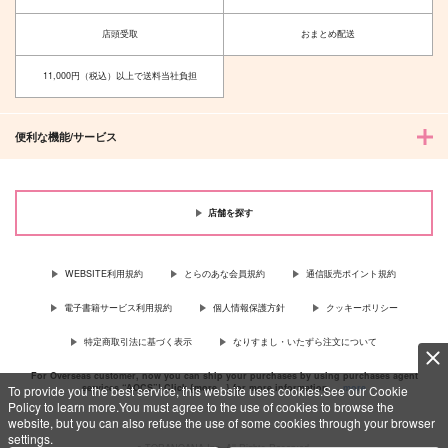
カート
カート
カート
おんせんたまご
ぺんてら
店頭受取
おまとめ配送
787
1,100
円
円
（税込）
（税込）
早川アキ×天使の悪魔
早川アキ×天使の悪魔
11,000円（税込）以上で送料当社負担
サンプル
サンプル
作品詳細
作品詳細
便利な機能/サービス
店舗を探す
じごくのはてまでさよ
アキ天アンソロジ
WEBSITE利用規約
とらのあな会員規約
通信販売ポイント規約
うなら
ー Melt
ぺんてら
ハッピーショップ
電子書籍サービス利用規約
個人情報保護方針
クッキーポリシー
858
1,729
円
円
専売
（税込）
（税込）
特定商取引法に基づく表示
なりすまし・いたずら注文について
チェンソーマン
チェンソーマン
For Overseas customer, now you can ship your purchases by using purchases agent
早川アキ×天使の悪魔
早川アキ×天使の悪魔
services “AOCS”! Click {more…} for more information …
more
To provide you the best service, this website uses cookies.See our Cookie
Policy to learn more.You must agree to the use of cookies to browse the
サンプル
サンプル
website, but you can also refuse the use of some cookies through your browser
settings.
c TORANOANA Inc, All Rights Reserved.