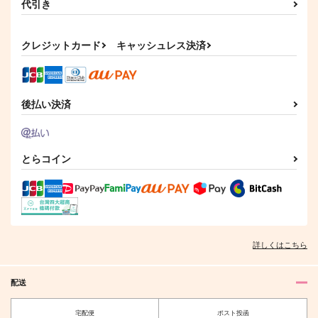
代引き
てのひらのむこう 上
キミがしんじゃった
じごくのはてまでさよ
カート
カート
カート
うなら
ドアノブ
ぺんてら
ぺんてら
700
1,100
円
円
クレジットカード
キャッシュレス決済
（税込）
（税込）
858
円
（税込）
早川アキ×天使の悪魔
早川アキ×天使の悪魔
早川アキ×天使の悪魔
サンプル
サンプル
サンプル
後払い決済
作品詳細
作品詳細
作品詳細
とらコイン
彼方の隣人
27cm差のゆううつ
ア天かわいいBOOK１
Orange Box
ぺんてら
おんせんたまご
660
1,100
787
円
円
専売
円
（税込）
（税込）
（税込）
詳しくはこちら
チェンソーマン
チェンソーマン
チェンソーマン
早川アキ×天使の悪魔
早川アキ×天使の悪魔
早川アキ×天使の悪魔
配送
サンプル
サンプル
サンプル
ア天かわいいBOOK１
27cm差のゆううつ
宅配便
ポスト投函