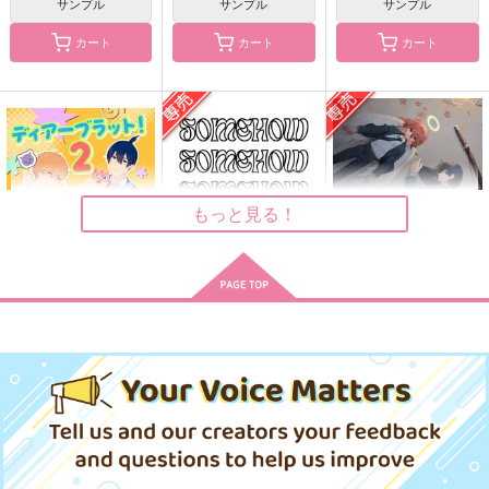
サンプル
サンプル
サンプル
カート
カート
カート
そして何もなくなった
てのひらのむこう 下
過剰要求
//KONCHIKI
ドアノブ
みたぴい
787
700
944
円
円
円
（税込）
（税込）
（税込）
早川アキ×天使の悪魔
早川アキ×天使の悪魔
早川アキ×天使の悪魔
サンプル
サンプル
サンプル
もっと見る！
作品詳細
作品詳細
作品詳細
ディアーブラット！2
S0MEH0W
One kiss is all takes.
tea blanket
うさぎ炒飯
徒然坂
629
787
770
円
円
専売
円
専売
（税込）
（税込）
（税込）
早川家
チェンソーマン
チェンソーマン
チェンソーマン
早川アキ×天使の悪魔
早川アキ×天使の悪魔
サンプル
サンプル
サンプル