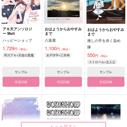
アキ天アンソロジ
おはようからおやすみ
おはようからおやすみ
ー Melt
まで
まで
ハッピーショップ
八坂屋
推しの手を赤く染め
隊
1,729
1,100
円
円
（税込）
（税込）
550
早川アキ×天使の悪魔
水戸洋平×三井寿
円
（税込）
ストロール×主人公
サンプル
サンプル
サンプル
作品詳細
作品詳細
作品詳細
もっと見る！