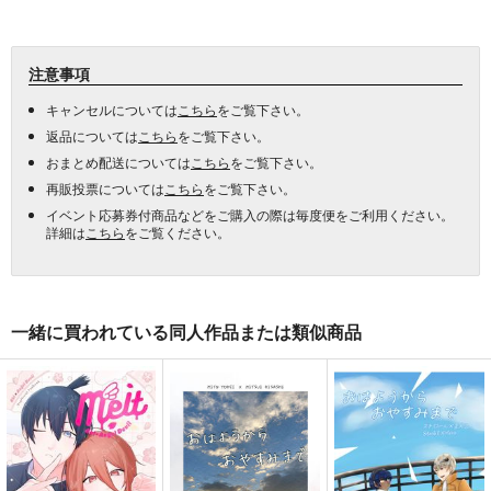
注意事項
キャンセルについては
こちら
をご覧下さい。
返品については
こちら
をご覧下さい。
おまとめ配送については
こちら
をご覧下さい。
再販投票については
こちら
をご覧下さい。
イベント応募券付商品などをご購入の際は毎度便をご利用ください。
詳細は
こちら
をご覧ください。
一緒に買われている同人作品または類似商品