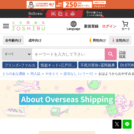
新規登録
ログイン
Language
カート
全年齢向け
成年向け
男性向け
女性向け
詳細
検索
フリンズ×ファルカ
怪盗キッド×江戸川…
不死川実弥×冨岡義勇
Dr.STO
とらのあな通販
同人誌
やきとり
該当なし
(シリーズ)
おはようからおやすみ