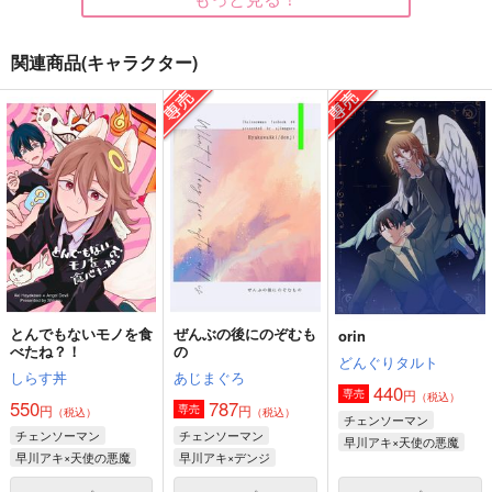
関連商品(キャラクター)
Dear Future
S0MEH0W
In The Aquarium
Baked-Bird
うさぎ炒飯
水たまりの国
944
787
660
円
円
円
（税込）
（税込）
（税込）
カキツバタ×スグリ
早川アキ×天使の悪魔
早川アキ×天使の悪魔
サンプル
サンプル
サンプル
作品詳細
作品詳細
作品詳細
とんでもないモノを食
ぜんぶの後にのぞむも
orin
べたね？！
の
どんぐりタルト
しらす丼
あじまぐろ
440
円
専売
（税込）
550
787
円
円
専売
（税込）
（税込）
チェンソーマン
チェンソーマン
チェンソーマン
早川アキ×天使の悪魔
早川アキ×天使の悪魔
早川アキ×デンジ