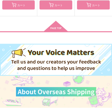
カート
カート
カート
SeaBlue Chronicle
BLUE TRIAD
群青triangle
ミドリドリ
Auryn_5
ミドリドリ
1,887
1,572
1,572
円
円
円
（税込）
（税込）
（税込）
毒島メイソン理鶯
毒島メイソン理鶯
碧棺左馬刻×毒島メイソン理鶯
サンプル
サンプル
サンプル
作品詳細
作品詳細
作品詳細