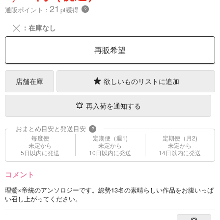
21
通販ポイント：
pt獲得
？
╳
：在庫なし
再販希望
店舗在庫
欲しいものリストに追加
再入荷を通知する
おまとめ目安と発送目安
?
毎度便
定期便（週1)
定期便（月2)
未定から
未定から
未定から
5日以内に発送
10日以内に発送
14日以内に発送
コメント
理鶯×帝統のアンソロジーです。総勢13名の素晴らしい作品をお腹いっぱ
い召し上がってください。