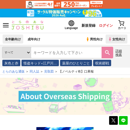
新規登録
ログイン
Language
カート
全年齢向け
成年向け
男性向け
女性向け
詳細
検索
灰色と赤
怪盗キッド×江戸川…
薬屋のひとりごと
呪術廻戦
とらのあな通販
同人誌
見取図
【ノベルティ有】口果報