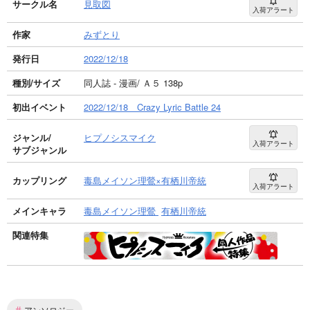
サークル名
見取図
入荷アラート
作家
みずとり
発行日
2022/12/18
種別/サイズ
同人誌 - 漫画/ Ａ５ 138p
初出イベント
2022/12/18 Crazy Lyric Battle 24
ジャンル/
ヒプノシスマイク
入荷アラート
サブジャンル
カップリング
毒島メイソン理鶯×有栖川帝統
入荷アラート
メインキャラ
毒島メイソン理鶯
有栖川帝統
関連特集
#
アンソロジー