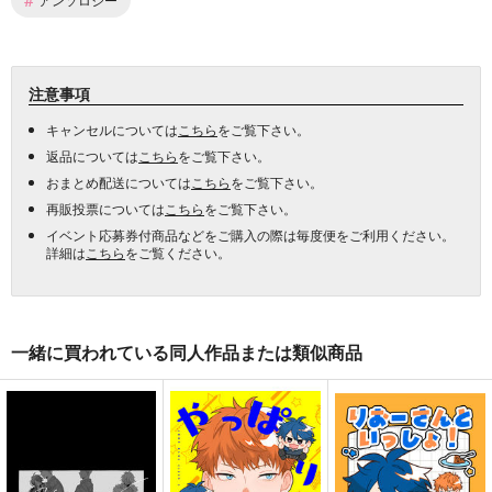
注意事項
キャンセルについては
こちら
をご覧下さい。
返品については
こちら
をご覧下さい。
おまとめ配送については
こちら
をご覧下さい。
再販投票については
こちら
をご覧下さい。
イベント応募券付商品などをご購入の際は毎度便をご利用ください。
詳細は
こちら
をご覧ください。
一緒に買われている同人作品または類似商品