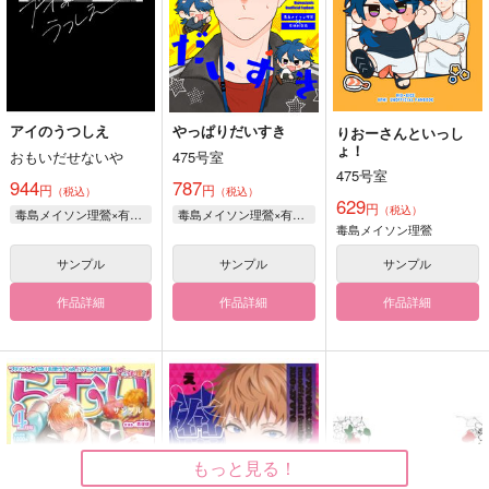
アイのうつしえ
やっぱりだいすき
りおーさんといっし
ょ！
おもいだせないや
475号室
475号室
944
787
円
円
（税込）
（税込）
629
円
（税込）
毒島メイソン理鶯×有栖川帝統
毒島メイソン理鶯×有栖川帝統
毒島メイソン理鶯
サンプル
サンプル
サンプル
作品詳細
作品詳細
作品詳細
もっと見る！