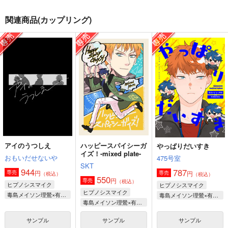
関連商品(カップリング)
らむり
え、俺って理鶯のこと
いちご通信
好きなんですか!?
地団駄ジャーニー
地団駄ジャーニー
Red bell pepper
1,200
1,200
円
円
（税込）
（税込）
787
円
（税込）
飴村乱数×毒島メイソン理鶯
飴村乱数×毒島メイソン理鶯
毒島メイソン理鶯×入間銃兎
サンプル
サンプル
サンプル
作品詳細
作品詳細
作品詳細
アイのうつしえ
ハッピースパイシーガ
やっぱりだいすき
イズ！-mixed plate-
おもいだせないや
475号室
SKT
944
787
円
専売
円
専売
（税込）
（税込）
550
円
専売
（税込）
ヒプノシスマイク
ヒプノシスマイク
ヒプノシスマイク
毒島メイソン理鶯×有栖川帝統
毒島メイソン理鶯×有栖川帝統
毒島メイソン理鶯×有栖川帝統
サンプル
サンプル
サンプル