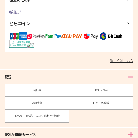
【ノベルティ有】ブラ
OEKAKI LOG♪【ノ
からあげレモンサワー
ッドリー逸話集アンソ
ベルティ有】
とりたち
ロジー『首領の肖像』
John Doe
ABCM
らでんばん
2,357
1,320
とらコイン
550
円
円
円
（税込）
（税込）
（税込）
ブラッドリー
青葉つむぎ
鶯丸
サンプル
サンプル
サンプル
作品詳細
作品詳細
作品詳細
詳しくはこちら
配送
宅配便
ポスト投函
店頭受取
おまとめ配送
11,000円（税込）以上で送料当社負担
原材料名を愛と云う
SEVENorBONUS!
便利な機能/サービス