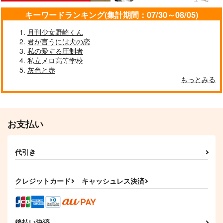
夕焼け色の秋桜
SkyBlue Chronicle
ハッピースパイシーガ
キーワードランキング(集計期間：07/30～08/05)
イズ！-mixed plate-
Red bell pepper
ミドリドリ
月刊少女野崎くん
SKT
944
1,650
円
円
君が言うには犬の恋
（税込）
（税込）
550
円
毒島メイソン理鶯
（税込）
私の愛する圧制者
毒島メイソン理鶯×入間銃兎
毒島メイソン理鶯×有栖川帝統
私立メロ高等学校
灰色と赤
サンプル
サンプル
サンプル
もっとみる
作品詳細
作品詳細
作品詳細
お支払い
代引き
クレジットカード
キャッシュレス決済
後払い決済