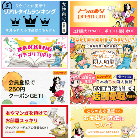
学園の裏庭で。
初めての共同任務
密着！ヨコハマ３Ｐ政
権！！
天かす小屋
天かす小屋
edge.
787
990
円
円
（税込）
（税込）
472
円
（税込）
毒島メイソン理鶯×山田三郎
毒島メイソン理鶯×山田三郎
碧棺左馬刻・毒島メイソン理鶯×入間銃兎
サンプル
サンプル
サンプル
作品詳細
作品詳細
作品詳細