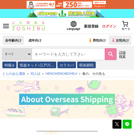
新規登録
ログイン
Language
カート
全年齢向け
成年向け
男性向け
女性向け
詳細
検索
特級α
怪盗キッド×江戸川…
カラスバ
呪術廻戦
とらのあな通販
同人誌
HENOHENOMOHEJI
春の、その先も