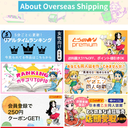
犬もくわない！
もしも願いが叶うなら
相棒が風邪をひきまし
て
elevatordog
パンダの糧
眠眠民
1,415
825
円
円
（税込）
（税込）
787
円
（税込）
影山飛雄×日向翔陽
影山飛雄×日向翔陽
影山飛雄×日向翔陽
サンプル
サンプル
サンプル
作品詳細
作品詳細
作品詳細
王様の恋人
絶対秘密主義!
俺達のデート挑戦記
眠眠民
Lorosono
春爛漫
787
787
472
円
円
専売
専売
円
専売
（税込）
（税込）
（税込）
ハイキュー!!
ハイキュー!!
ハイキュー!!
影山飛雄×日向翔陽
影山飛雄×日向翔陽
影山飛雄×日向翔陽
サンプル
サンプル
サンプル
カート
カート
カート