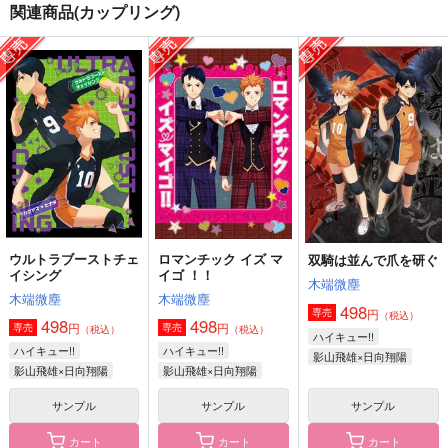
関連商品(カップリング)
いとしのモジャひな
共犯者
とんちき影日さん
ＲＨ
生まれ生まれ生まれ
生まれ生まれ生まれ
て、
て、
645
円
（税込）
495
440
影山飛雄×日向翔陽
円
円
（税込）
（税込）
影山飛雄×日向翔陽
影山飛雄×日向翔陽
サンプル
サンプル
サンプル
作品詳細
作品詳細
作品詳細
ウルトラブーストチェ
ロマンチック イズ マ
双騎は並んで爪を研ぐ
イシング
イゴ ！！
木端微塵
木端微塵
木端微塵
498
円
専売
（税込）
498
498
円
円
専売
専売
（税込）
（税込）
ハイキュー!!
ハイキュー!!
ハイキュー!!
影山飛雄×日向翔陽
影山飛雄×日向翔陽
影山飛雄×日向翔陽
サンプル
サンプル
サンプル
カート
カート
カート