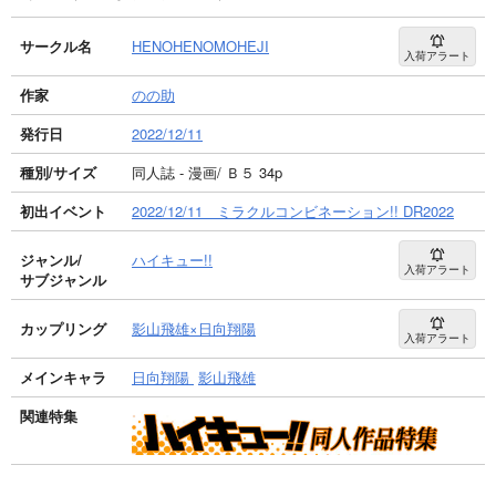
サークル名
HENOHENOMOHEJI
入荷アラート
作家
のの助
発行日
2022/12/11
種別/サイズ
同人誌 - 漫画/ Ｂ５ 34p
初出イベント
2022/12/11 ミラクルコンビネーション!! DR2022
ジャンル/
ハイキュー!!
入荷アラート
サブジャンル
カップリング
影山飛雄×日向翔陽
入荷アラート
メインキャラ
日向翔陽
影山飛雄
関連特集