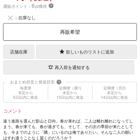
6
通販ポイント：
pt獲得
？
╳
：在庫なし
再販希望
店舗在庫
欲しいものリストに追加
再入荷を通知する
おまとめ目安と発送目安
?
毎度便
定期便（週1)
定期便（月2)
未定から
未定から
未定から
5日以内に発送
10日以内に発送
14日以内に発送
コメント
違う進路を選んだ影山と日向。春が来れば、二人は離れ離れになってし
まう。春が来ても、春が過ぎても、そして、その次の季節が来たとして
も、今までのように「隣」にいるのは俺でありたい。そんな二人の願い
はすれ違うことなく届くのだろうか？