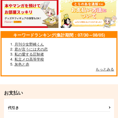
36℃ Splash!!
なんでもない日
ウルトラブーストチェ
イシング
FIGHTER
elevatordog
木端微塵
629
1,100
円
円
（税込）
（税込）
498
円
（税込）
影山飛雄×日向翔陽
影山飛雄×日向翔陽
影山飛雄×日向翔陽
キーワードランキング(集計期間：07/30～08/05)
サンプル
サンプル
サンプル
月刊少女野崎くん
君が言うには犬の恋
作品詳細
作品詳細
作品詳細
私の愛する圧制者
私立メロ高等学校
灰色と赤
Daylight
上とか下とか愛だと
Never Ever Hello（上
もっとみる
か。
）
elevatordog
パンダの糧
鶴のこむら返り
1,100
円
専売
（税込）
572
1,650
円
専売
円
専売
（税込）
（税込）
ハイキュー!!
ハイキュー!!
ハイキュー!!
影山飛雄×日向翔陽
お支払い
影山飛雄×日向翔陽
影山飛雄×日向翔陽
サンプル
サンプル
サンプル
代引き
カート
カート
カート