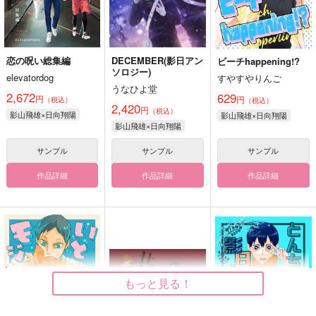
恋の呪い総集編
DECEMBER(影日アン
ビーチhappening!?
ソロジー)
elevatordog
すやすやりんご
うなひよ堂
2,672
629
円
円
（税込）
（税込）
2,420
円
（税込）
影山飛雄×日向翔陽
影山飛雄×日向翔陽
影山飛雄×日向翔陽
サンプル
サンプル
サンプル
作品詳細
作品詳細
作品詳細
もっと見る！