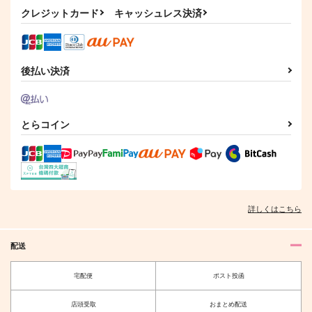
俺達、お付き合い始め
王様の恋人
絶対秘密主義!
クレジットカード
キャッシュレス決済
ました？
眠眠民
Lorosono
平々凡々
787
787
円
円
（税込）
（税込）
944
円
（税込）
影山飛雄×日向翔陽
影山飛雄×日向翔陽
影山飛雄×日向翔陽
後払い決済
サンプル
サンプル
サンプル
作品詳細
作品詳細
作品詳細
とらコイン
リフレイン2
お前とずっとどこまで
エラそうな王様の告白
も！
をお断りしたらお泊ま
Daicon
りデートに連行されて
Siden
灯風船
詳しくはこちら
しまった
1,572
円
専売
（税込）
787
284
円
専売
円
専売
（税込）
（税込）
ハイキュー!!
ハイキュー!!
ハイキュー!!
影山飛雄×日向翔陽
配送
影山飛雄×日向翔陽
影山飛雄×日向翔陽
宅配便
ポスト投函
サンプル
サンプル
サンプル
俺達のデート挑戦記
Daylight
カート
カート
カート
店頭受取
おまとめ配送