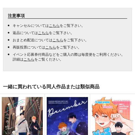
注意事項
キャンセルについては
こちら
をご覧下さい。
返品については
こちら
をご覧下さい。
おまとめ配送については
こちら
をご覧下さい。
再販投票については
こちら
をご覧下さい。
イベント応募券付商品などをご購入の際は毎度便をご利用ください。
詳細は
こちら
をご覧ください。
一緒に買われている同人作品または類似商品