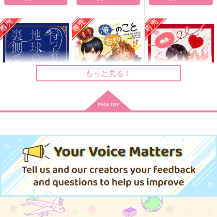
とりとめのないはなし
キスの意味を知る前に
たとえ世界が認めなく
ても
elevatordog
微酔い
ＲＨ
1,415
660
円
円
（税込）
（税込）
1,430
円
（税込）
影山飛雄×日向翔陽
影山飛雄×日向翔陽
もっと見る！
影山飛雄×日向翔陽
サンプル
サンプル
サンプル
作品詳細
作品詳細
作品詳細
待つ者は地球の裏側で
俺（おれ）のこと 好
俺達、お付き合い始め
きになったか！？
ました？
木端微塵
木端微塵
平々凡々
498
円
専売
（税込）
487
944
円
専売
円
専売
（税込）
（税込）
ハイキュー!!
ハイキュー!!
ハイキュー!!
影山飛雄×日向翔陽
影山飛雄×日向翔陽
影山飛雄×日向翔陽
サンプル
サンプル
サンプル
カート
カート
カート