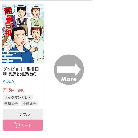
勝ぐだアクリルマスコ
勝ぐだサマーアクリル
かつぐだまとめ
ット
キーホルダー
Lanius
Lanius
Lanius
1,300
円
（税込）
1,572
865
円
円
（税込）
（税込）
織田信勝×ぐだ子
織田信勝
織田信勝
サンプル
サンプル
サンプル
作品詳細
作品詳細
作品詳細
グッピョリ！酷暑日
和 長所と短所は紙一
重の巻
AQUA
715
円
（税込）
ギャグマンガ日和
聖徳太子
小野妹子
松尾芭蕉
サンプル
カート