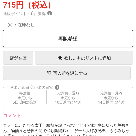
715円（税込）
6
通販ポイント：
pt獲得
？
╳
：在庫なし
再販希望
店舗在庫
欲しいものリストに追加
再入荷を通知する
おまとめ目安と発送目安
?
毎度便
定期便（週1)
定期便（月2)
未定から
未定から
未定から
5日以内に発送
10日以内に発送
14日以内に発送
コメント
カレーにこだわる太子、締切を設けられて俳句を詠む事になった芭蕉さ
ん。物価高と恐怖の間で悩む陰陽師や、ゲーム大好き兄弟、うさみちゃ
ん等々…。いろいろキャラ盛りだくさんの１冊です！