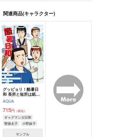
教頭先生にはひみつ
VANITAS
Illustration Book Vol.
1
cobalt x
INANE
関連商品(キャラクター)
らぴすらずり。
787
572
円
円
（税込）
（税込）
550
円
イデア・シュラウド
（税込）
オールマイト×相澤消太
水心子正秀
サンプル
サンプル
サンプル
作品詳細
作品詳細
作品詳細
グッピョリ！酷暑日
和 長所と短所は紙一
重の巻
AQUA
715
円
（税込）
ギャグマンガ日和
聖徳太子
小野妹子
松尾芭蕉
ふりまわさないで
めいど いん 眞魔国
恋にならない
サンプル