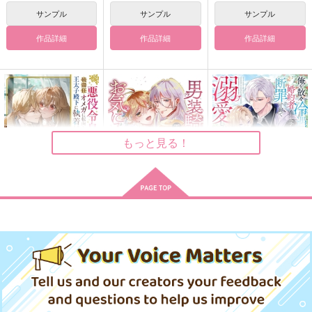
1,980
2,970
円
円
（税込）
（税込）
660
円
サンプル
サンプル
サンプル
（税込）
不死川実弥×冨岡義勇
不死川実弥×冨岡義勇
カイザー×潔世一
作品詳細
作品詳細
作品詳細
サンプル
サンプル
サンプル
作品詳細
作品詳細
作品詳細
もっと見る！
悪役令息が戦闘狂オメ
男装騎士は王太子のお
俺を散々冷遇してた婚
ガに転向したら王太子
気に入り 3
約者の王太子が断罪寸
殿下に執着されました
前で溺愛してきた話、
アルファポリス
アルファポリス
アルファポリス
聞く?
ゆうなぎ 優凪
37.2℃のてのひら
夜を編む
1,650
792
1,650
円
円
円
（税込）
（税込）
（税込）
小花日和
gardenia
isotope
1,760
629
1,147
サンプル
サンプル
サンプル
円
円
円
（税込）
（税込）
（税込）