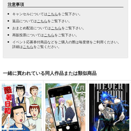
注意事項
キャンセルについては
こちら
をご覧下さい。
返品については
こちら
をご覧下さい。
おまとめ配送については
こちら
をご覧下さい。
再販投票については
こちら
をご覧下さい。
イベント応募券付商品などをご購入の際は毎度便をご利用ください。
詳細は
こちら
をご覧ください。
一緒に買われている同人作品または類似商品