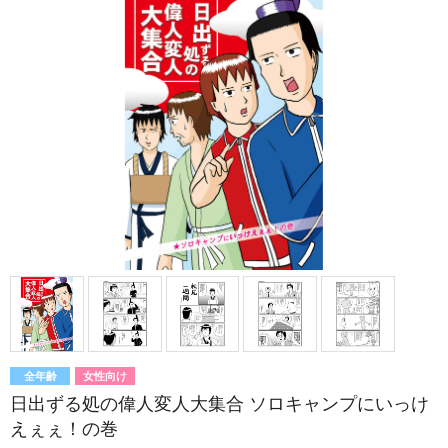
全年齢
女性向け
日出ずる処の偉人変人大集合 ソロキャンプにいっけ
えぇぇ！の巻