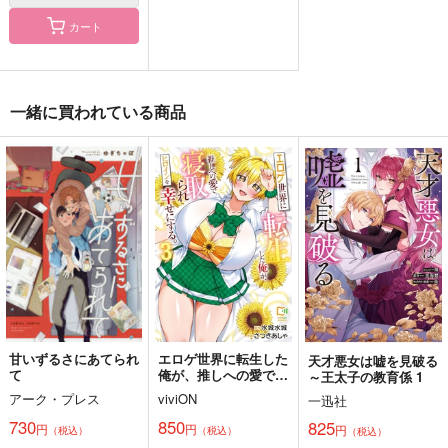
isotope
isotope
さんまの塩焼き
カート
787
900
944
円
円
円
（税込）
（税込）
（税込）
眞王×大賢者
眞王×村田健
千×百
サンプル
サンプル
サンプル
一緒に買われている商品
作品詳細
作品詳細
作品詳細
甘いずるさにあてられ
エロゲ世界に転生した
天才悪女は嘘を見破る
て
俺が、推しへの愛で寝
～王太子の教育係 1
取られヒロインを幸せ
「離れないで、側に居
桜蕾 弐ノ幕
さくらのうた
アーク・プレス
viviON
一迅社
にする。 3
て。」
小花日和
小花日和
730
850
825
円
円
円
（税込）
（税込）
（税込）
らぴすらずり。