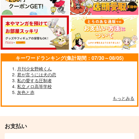
サンプル
サンプル
作品詳細
作品詳細
キーワードランキング(集計期間：07/30～08/05)
月刊少女野崎くん
君が言うには犬の恋
私の愛する圧制者
私立メロ高等学校
灰色と赤
もっとみる
お支払い