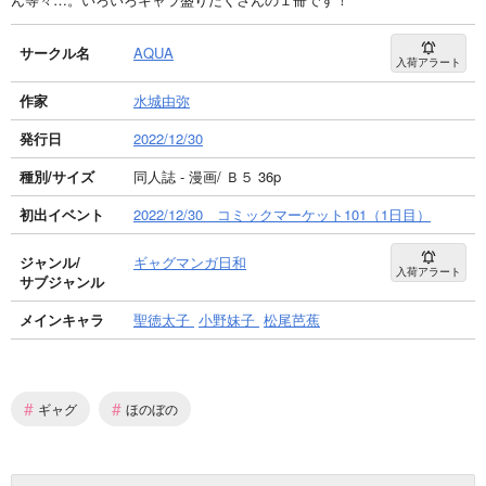
サークル名
AQUA
入荷アラート
作家
水城由弥
発行日
2022/12/30
種別/サイズ
同人誌 - 漫画/ Ｂ５ 36p
初出イベント
2022/12/30 コミックマーケット101（1日目）
ジャンル/
ギャグマンガ日和
入荷アラート
サブジャンル
メインキャラ
聖徳太子
小野妹子
松尾芭蕉
#
#
ギャグ
ほのぼの