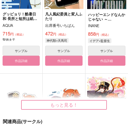
グッピョリ！酷暑日
凡人風紀委員と変人ふ
ハッピーエンドなんか
和 長所と短所は紙一
たり
じゃない ～
重の巻
NEVER FOUND ARC
AQUA
出席番号いちばん
INANE
ADIA
715
472
858
円
円
円
（税込）
（税込）
（税込）
聖徳太子
神代類×天馬司
イデア×監督生
サンプル
サンプル
サンプル
作品詳細
作品詳細
作品詳細
もっと見る！
関連商品(サークル)