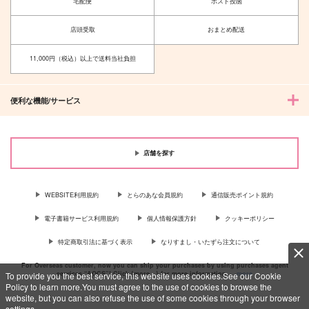
宅配便
ポスト投函
店頭受取
おまとめ配送
11,000円（税込）以上で送料当社負担
便利な機能/サービス
店舗を探す
WEBSITE利用規約
とらのあな会員規約
通信販売ポイント規約
電子書籍サービス利用規約
個人情報保護方針
クッキーポリシー
特定商取引法に基づく表示
なりすまし・いたずら注文について
For Overseas customer, now you can ship your purchases by using purchases agent
services “AOCS”! Click {more…} for more information …
more
To provide you the best service, this website uses cookies.See our Cookie
Policy to learn more.You must agree to the use of cookies to browse the
website, but you can also refuse the use of some cookies through your browser
settings.