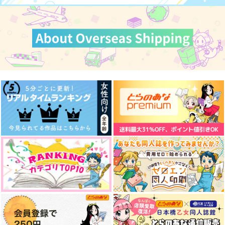
不死川実弥×冨岡義勇
犬上照臣×佐狐浩太
眞王×村田健
作品詳細
作品詳細
作品詳細
サンプル
サンプル
サンプル
作品詳細
作品詳細
作品詳細
悪役令嬢は隣国の王太
地味な私が転生した
王太子殿下、終了のお
子に溺愛される 15
ら、王太子妃の取り柄
知らせです
のない妹でした 幼な
KADOKAWA
一迅社
ＳＢクリエイティブ
じみ公爵令息に溺愛さ
ファーストステップチ
からにいあのね
れつつ、私なりの居場
924
1,430
1,540
円
円
円
（税込）
（税込）
（税込）
ャレンジ！
所を探します
Aqua+
さんまの塩焼き
サンプル
サンプル
サンプル
629
円
（税込）
315
円
（税込）
火車切
作品詳細
作品詳細
作品詳細
ユキ×モモ