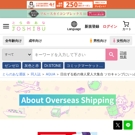
新規登録
ログイン
Language
カート
全年齢向け
成年向け
男性向け
女性向け
詳細
検索
ゼンゼロ
灰色と赤
Dr.STONE
コミックマーケット…
とらのあな通販
同人誌
AQUA
日出ずる処の偉人変人大集合 ソロキャンプにいっ