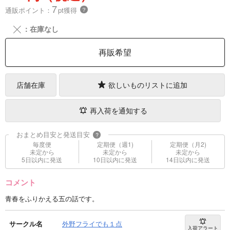
7
通販ポイント：
pt獲得
？
╳
：在庫なし
再販希望
店舗在庫
欲しいものリストに追加
再入荷を通知する
おまとめ目安と発送目安
?
毎度便
定期便（週1)
定期便（月2)
未定から
未定から
未定から
5日以内に発送
10日以内に発送
14日以内に発送
コメント
青春をふりかえる五の話です。
サークル名
外野フライでも１点
入荷アラート