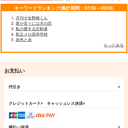
五条悟×夏油傑
キーワードランキング(集計期間：07/30～08/05)
サンプル
サンプル
サンプル
月刊少女野崎くん
作品詳細
作品詳細
作品詳細
君が言うには犬の恋
私の愛する圧制者
私立メロ高等学校
灰色と赤
もっとみる
お支払い
代引き
アンノウン・メモリー
君の隣で
悟の愛が重すぎる！
ズ
クレジットカード
キャッシュレス決済
チャイ屋さん
ハピサマ
五十音
472
572
円
円
（税込）
（税込）
787
円
（税込）
五条悟×夏油傑
五条悟×夏油傑
五条悟×夏油傑
後払い決済