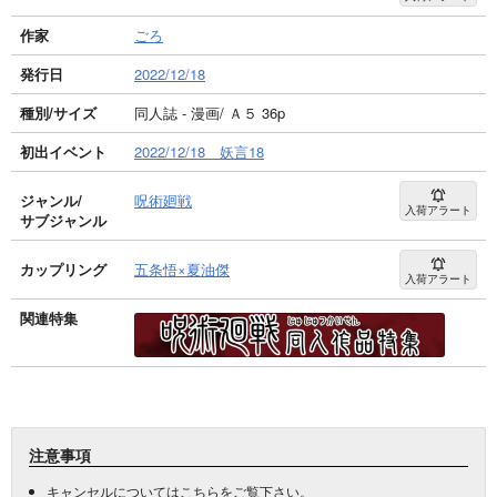
作家
ごろ
発行日
2022/12/18
種別/サイズ
同人誌 - 漫画/ Ａ５ 36p
初出イベント
2022/12/18 妖言18
ジャンル/
呪術廻戦
入荷アラート
サブジャンル
カップリング
五条悟×夏油傑
入荷アラート
関連特集
注意事項
キャンセルについては
こちら
をご覧下さい。