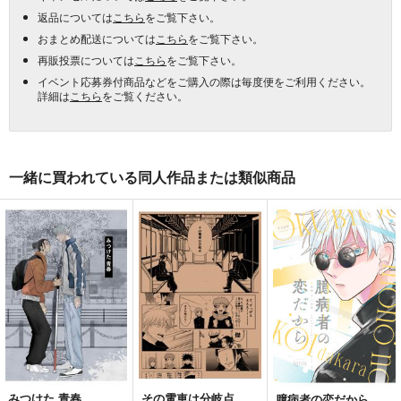
返品については
こちら
をご覧下さい。
おまとめ配送については
こちら
をご覧下さい。
再販投票については
こちら
をご覧下さい。
イベント応募券付商品などをご購入の際は毎度便をご利用ください。
詳細は
こちら
をご覧ください。
一緒に買われている同人作品または類似商品
みつけた 青春
その電車は分岐点
臆病者の恋だから