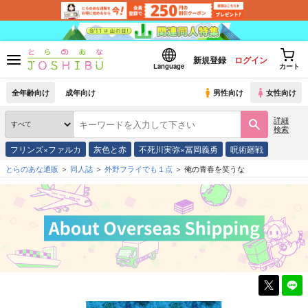
新規登録
ログイン
Language
カート
全年齢向け
成年向け
男性向け
女性向け
詳細
検索
フリンズ×ファルカ
灰色と赤
不死川実弥×冨岡義勇
呪術廻戦
とらのあな通販
同人誌
外野フライでも１点
俺の青春を笑うな