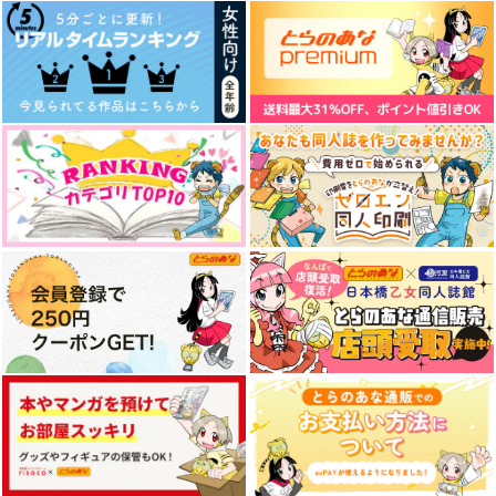
（税込）
夏油傑×五条悟
五条悟×夏油傑
五条悟×夏油傑
サンプル
サンプル
サンプル
作品詳細
作品詳細
作品詳細
if my wish come true
不可能犯罪捜査課
707
円
専売
（税込）
呪術廻戦
五条悟×夏油傑
サンプル
カート
前略、葬送
エバーグリーンにはま
たったそれだけの話
だ遠い
煮浸し呪い揚げ
黒糖書房
黒糖書房
110
1,430
円
円
（税込）
（税込）
1,430
円
（税込）
五条悟×夏油傑
五条悟×夏油傑