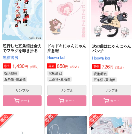
GAMMAEDGE
GAMMAEDGE
787
円
（税込）
629
1,572
円
円
（税込）
（税込）
五条悟×夏油傑
五条悟×夏油傑
五条悟×夏油傑
サンプル
サンプル
サンプル
作品詳細
作品詳細
作品詳細
逆行した五条悟は全力
ドキドキにゃんにゃん
次の曲はにゃんにゃん
でフラグを叩き折る
注意報
パンチ
黒糖書房
Hoowa koi
Hoowa koi
1,430
858
726
円
円
専売
専売
円
専売
（税込）
（税込）
（税込）
呪術廻戦
呪術廻戦
呪術廻戦
五条悟×夏油傑
五条悟×夏油傑
五条悟×夏油傑
サンプル
サンプル
サンプル
カート
カート
カート
今日も今日とて振り回
あなたが
ハラホンピンチャンセ
されてます
ブンハイ
ごをりか
haconiwa101
レトリック
3,080