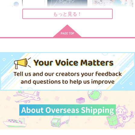
円
（税込）
550
787
円
円
（税込）
（税込）
五条悟×夏油傑
夏油傑×五条悟
五条悟×夏油傑
もっと見る！
サンプル
サンプル
サンプル
作品詳細
作品詳細
作品詳細
箱庭ふたりきり
Down in the dumps
名前のない春
かりそめ
渡海屋
crocus
472
715
787
円
円
専売
専売
円
専売
（税込）
（税込）
（税込）
呪術廻戦
呪術廻戦
呪術廻戦
五条悟×夏油傑
五条悟×夏油傑
五条悟×夏油傑
サンプル
サンプル
サンプル
カート
カート
カート
だからどっちなのよ！
ウォーク・ライク・
ブレイキング・ダウン
ア・ダック
はちみつカレー
白白
白白
629
2,044
円
円
（税込）
（税込）
1,572
円