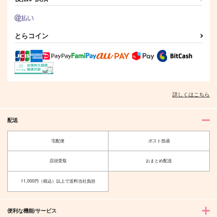
サンプル
サンプル
サンプル
作品詳細
作品詳細
作品詳細
とらコイン
詳しくはこちら
配送
宅配便
ポスト投函
坊ちゃんがあらわれ
My Ideal
店頭受取
おまとめ配送
た！
はるいちばん
atom
1,257
11,000円（税込）以上で送料当社負担
円
（税込）
880
円
（税込）
五条悟×夏油傑
夏油傑×五条悟
便利な機能/サービス