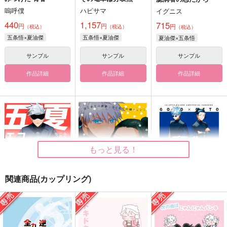
嗚呼僕
ハピサマ
イグニス
440
1,157
715
円
円
円
（税込）
（税込）
（税込）
五条悟×夏油傑
五条悟×夏油傑
夏油傑×五条悟
サンプル
サンプル
サンプル
作品詳細
作品詳細
作品詳細
もっと見る！
関連商品(カップリング)
コンビニエンスエアポ
何かの間違い
ブライトライトハイラ
ート
イト
GAMMAEDGE