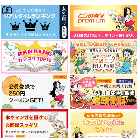
キスから始まるetc
幻の楽園
ＨＥＲＯ
水面下世界
のらりくらり
のらりくらり
629
770
770
円
円
専売
専売
円
専売
have it bad
つづきは、また明日
（税込）
（税込）
（税込）
その他
その他
その他
ホルン吹きの休日
わくわくショタラン
イデア×アズール
フロイド×ジェイド
フロイド×ジェイド
ド
1,257
円
（税込）
1,415
サンプル
サンプル
サンプル
ジェイド×アズール
円
（税込）
リーチ兄弟×アズール
カート
カート
カート
サンプル
サンプル
作品詳細
作品詳細