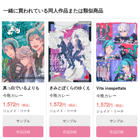
一緒に買われている同人作品または類似商品
真っ白でいるよりも
きみとぼくらのゆくえ
Vita inaspettata
今晩カレー
今晩カレー
今晩カレー
1,572
1,572
1,572
円
円
円
（税込）
（税込）
（税込）
ジェイド・リーチ
ジェイド・リーチ
ジェイド・リーチ
サンプル
サンプル
サンプル
作品詳細
作品詳細
作品詳細