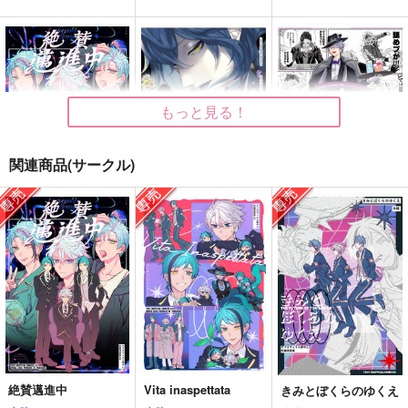
もっと見る！
関連商品(サークル)
絶賛邁進中
今日という日の花を摘
オクタヴィネル寮長は
め
当然忙しい
今晩カレー
aice
ナキガオ
1,572
円
（税込）
2,357
787
円
円
（税込）
ジェイド・リーチ
（税込）
アズール・アーシェング
アズール・アーシェング
ロット
ロット
サンプル
サンプル
サンプル
作品詳細
作品詳細
作品詳細
絶賛邁進中
Vita inaspettata
きみとぼくらのゆくえ