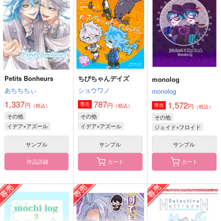
1,572
円
専売
（税込）
その他
ジェイド・リーチ
アズール・アーシェングロット
サンプル
フロイド・リーチ
カート
Petits Bonheurs
ちびちゃんデイズ
monolog
あちちちぃ
ショウワノ
monolog
1,337
787
1,572
円
円
専売
円
専売
（税込）
（税込）
（税込）
その他
その他
その他
人魚あるある100個言
Deep Sea Adventure
モストロラウンジの新
って！
2
イデア×アズール
イデア×アズール
人バイト2
ジェイド×フロイド
マカダミアしまうま
偉大なマジシャンの弟
とらじま
サンプル
サンプル
サンプル
子
787
1,257
円
円
（税込）
（税込）
作品詳細
1,572
カート
カート
アズール・アーシェング
アズール・アーシェング
円
（税込）
ロット
ロット
アズール・アーシェング
ロット
サンプル
サンプル
サンプル
作品詳細
作品詳細
作品詳細