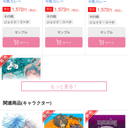
今晩カレー
今晩カレー
今晩カレー
1,572
1,572
1,572
円
円
専売
専売
円
専売
（税込）
（税込）
（税込）
その他
その他
その他
ジェイド・リーチ
ジェイド・リーチ
ジェイド・リーチ
フロイド・リーチ
フロイド・リーチ
フロイド・リーチ
サンプル
サンプル
サンプル
アズール・アーシェングロット
アズール・アーシェングロット
アズール・アーシェングロット
カート
カート
カート
いつか必ず死ぬことを
愉快な相談窓口
Deep Sea Adventure
忘れるな
3
マカダミアしまうま
aice
偉大なマジシャンの弟
787
円
（税込）
子
1,572
円
もっと見る！
（税込）
アズール・アーシェング
ロット
2,357
アズール・アーシェング
円
（税込）
ロット
アズール・アーシェング
ロット
関連商品(キャラクター)
サンプル
サンプル
サンプル
真っ白でいるよりも
作品詳細
作品詳細
作品詳細
今晩カレー