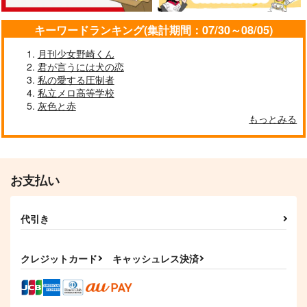
キーワードランキング(集計期間：07/30～08/05)
月刊少女野崎くん
君が言うには犬の恋
私の愛する圧制者
私立メロ高等学校
灰色と赤
あなたの××に触れた
人魚の行水
流星図書館 弐
もっとみる
い
プラヌラ舎
?-QUESTION-
プラグマライト
597
787
円
専売
円
専売
（税込）
（税込）
1,572
円
専売
（税込）
その他
その他
その他
イデア×アズール
お支払い
アズール×ジェイド
イデア×アズール
サンプル
サンプル
サンプル
代引き
カート
カート
カート
クレジットカード
キャッシュレス決済