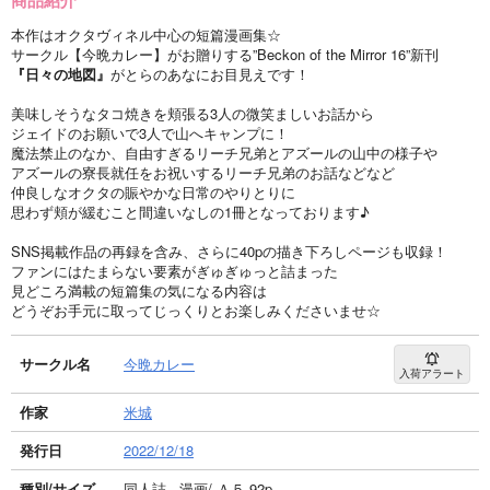
本作はオクタヴィネル中心の短篇漫画集☆
サークル【今晩カレー】がお贈りする”Beckon of the Mirror 16”新刊
『日々の地図』
がとらのあなにお目見えです！
美味しそうなタコ焼きを頬張る3人の微笑ましいお話から
ジェイドのお願いで3人で山へキャンプに！
魔法禁止のなか、自由すぎるリーチ兄弟とアズールの山中の様子や
アズールの寮長就任をお祝いするリーチ兄弟のお話などなど
仲良しなオクタの賑やかな日常のやりとりに
思わず頬が緩むこと間違いなしの1冊となっております♪
SNS掲載作品の再録を含み、さらに40pの描き下ろしページも収録！
ファンにはたまらない要素がぎゅぎゅっと詰まった
見どころ満載の短篇集の気になる内容は
どうぞお手元に取ってじっくりとお楽しみくださいませ☆
サークル名
今晩カレー
入荷アラート
作家
米城
発行日
2022/12/18
種別/サイズ
同人誌 - 漫画/ Ａ５ 92p