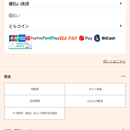
後払い決済
とらコイン
Sick×Sick
泡にもならずに ぼく
たちは
空任
かんづめ。
詳しくはこちら
770
円
専売
（税込）
1,000
円
専売
（税込）
その他
その他
フロイド×アズール
配送
ジェイド×フロイド
宅配便
ポスト投函
サンプル
サンプル
カート
カート
店頭受取
おまとめ配送
11,000円（税込）以上で送料当社負担