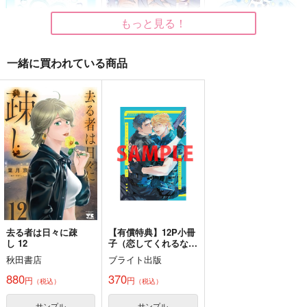
もっと見る！
一緒に買われている商品
mochi log3
何でも屋の監督生さん
めいたんていぬるにゃ
ん
monolog
るぱりうむ
游文堂
472
594
円
円
専売
専売
（税込）
（税込）
614
円
専売
（税込）
その他
その他
その他
ジェイド×フロイド
アズール×女監督生
Deep Sea Adventure
何かおかしいオクタヴ
ACTION!
リーチ兄弟×アズール
ィネル
偉大なマジシャンの弟
マカダミアしまうま
sea-glass
サンプル
サンプル
サンプル
子
1,274
円
（税込）
630
円
1,572
（税込）
アズール・アーシェング
円
（税込）
カート
カート
カート
ロット
去る者は日々に疎
【有償特典】12P小冊
アズール・アーシェング
アズール・アーシェング
ロット
し 12
子（恋してくれるな、
ロット
マイバディ）
秋田書店
ブライト出版
サンプル
サンプル
サンプル
880
370
円
円
（税込）
（税込）
作品詳細
作品詳細
作品詳細
サンプル
サンプル