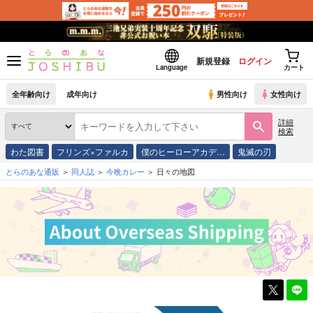
新規登録
ログイン
Language
カート
全年齢向け
成年向け
男性向け
女性向け
詳細
検索
わた図書
フリンズ×ファルカ
僕のヒーローアカデ…
鬼滅の刃
とらのあな通販
同人誌
今晩カレー
日々の地図