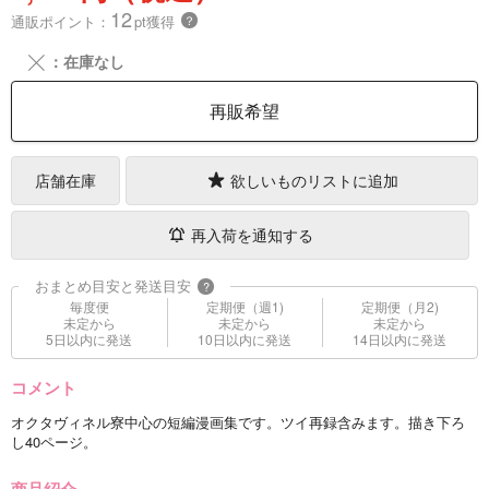
12
通販ポイント：
pt獲得
？
╳
：在庫なし
再販希望
店舗在庫
欲しいものリストに追加
再入荷を通知する
おまとめ目安と発送目安
?
毎度便
定期便（週1)
定期便（月2)
未定から
未定から
未定から
5日以内に発送
10日以内に発送
14日以内に発送
コメント
オクタヴィネル寮中心の短編漫画集です。ツイ再録含みます。描き下ろ
し40ページ。
商品紹介