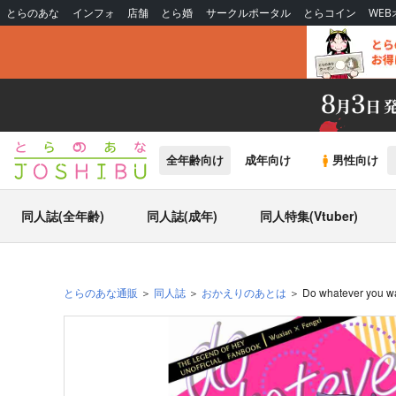
とらのあな
インフォ
店舗
とら婚
サークルポータル
とらコイン
WE
全年齢向け
成年向け
男性向け
同人誌(全年齢)
同人誌(成年)
同人特集(Vtuber)
とらのあな通販
同人誌
おかえりのあとは
Do whatever you w