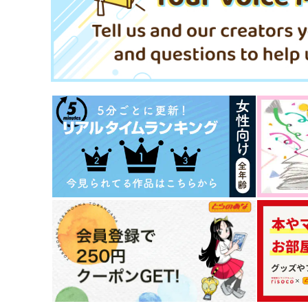
Mind Maker
ATG
550
944
円
円
（税込）
（税込）
無限×小黒
小黒×無限
サンプル
作品詳細
サンプル
作品詳細
師弟だらけ
師弟まつり