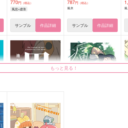
770
787
1
円
円
（税込）
（税込）
風息
風
風息×虚淮
サンプル
作品詳細
サンプル
作品詳細
もっと見る！
再
眉
痛みのゆくすえ
okada_zari
ゆとりん