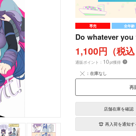
専売
全年齢
Do whatever you 
1,100円（税
10
通販ポイント：
pt獲得
？
╳
：在庫なし
再
店舗在庫
を確認
再入荷を通知す