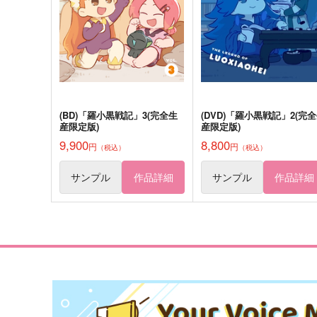
PLATINUM.
629
円
（税込）
391
円
（税込）
小黒×無限
無限×小黒
サンプル
作品詳細
サンプル
作品詳細
(BD)「羅小黒戦記」3(完全生
(DVD)「羅小黒戦記」2(完
産限定版)
産限定版)
9,900
8,800
円
円
（税込）
（税込）
サンプル
作品詳細
サンプル
作品詳細
感情論と妖精
猫域