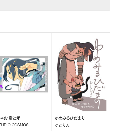
ゃお 盾と矛
ゆめみるひだまり
TUDIO COSMOS
ゆとりん