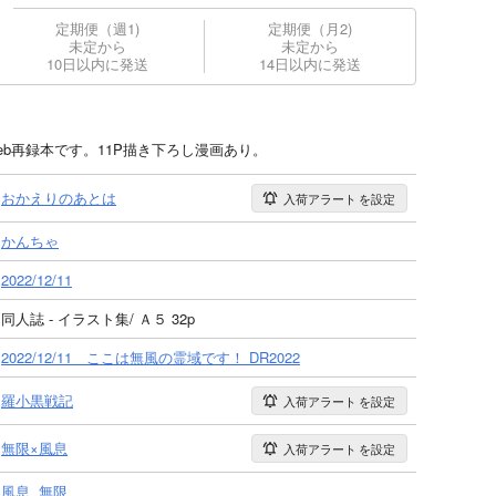
定期便（週1)
定期便（月2)
未定から
未定から
10日以内に発送
14日以内に発送
eb再録本です。11P描き下ろし漫画あり。
おかえりのあとは
入荷アラート
を設定
かんちゃ
2022/12/11
同人誌 - イラスト集/ Ａ５ 32p
2022/12/11 ここは無風の霊域です！ DR2022
羅小黒戦記
入荷アラート
を設定
無限×風息
入荷アラート
を設定
風息
無限