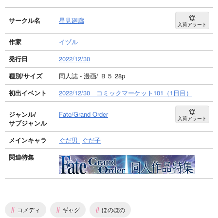
サークル名
星見廻廊
入荷アラート
作家
イヅル
発行日
2022/12/30
種別/サイズ
同人誌 - 漫画/ Ｂ５ 28p
初出イベント
2022/12/30 コミックマーケット101（1日目）
ジャンル/
Fate/Grand Order
入荷アラート
サブジャンル
メインキャラ
ぐだ男
ぐだ子
関連特集
#
#
#
コメディ
ギャグ
ほのぼの