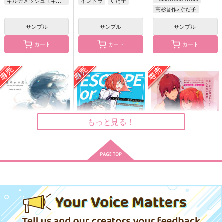
ギルガメッシュ〔キャスター〕×ぐだ子
インドラ
ぐだ子
高杉晋作×ぐだ子
ぱる！2
シェアハウス創作
【再販】鬼殺隊見聞録
2MDK第2号【再版】
ー再録集２ー
サンプル
サンプル
サンプル
酒ともちもち
もちもち大福屋
週末
850
円
カート
カート
カート
（税込）
220
1,976
円
円
（税込）
アルハイゼン
（税込）
オールキャラ
サンプル
サンプル
サンプル
作品詳細
作品詳細
作品詳細
もっと見る！
逃げ水の恋
ESCAPE or LOST
ローション相撲しない
と出られない部屋
Quixotic
カコハコ
NaL.
787
1,729
円
円
専売
専売
（税込）
（税込）
629
円
専売
（税込）
Fate/Grand Order
Fate/Grand Order