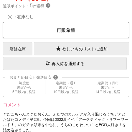
5
通販ポイント：
pt獲得
？
╳
：在庫なし
再販希望
店舗在庫
欲しいものリストに追加
再入荷を通知する
おまとめ目安と発送目安
?
毎度便
定期便（週1)
定期便（月2)
未定から
未定から
未定から
5日以内に発送
10日以内に発送
14日以内に発送
コメント
ぐだこちゃんとぐだおくん、ふたつのカルデアが入り混じるうちデアど
たばたコメディ第2弾。今回は2022夏イベ「アークティック・サマーワー
ルド！」のガチャ顛末を中心に、うちのこかわいい！とFGO大好き！を
詰め込みました。