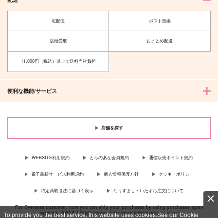
宅配便
ポスト投函
店頭受取
おまとめ配送
11,000円（税込）以上で送料当社負担
便利な機能/サービス
店舗を探す
WEBSITE利用規約
とらのあな会員規約
通信販売ポイント規約
電子書籍サービス利用規約
個人情報保護方針
クッキーポリシー
特定商取引法に基づく表示
なりすまし・いたずら注文について
For Overseas customer, now you can ship your purchases by using purchases agent
services “AOCS”! Click {more…} for more information …
more
To provide you the best service, this website uses cookies.See our Cookie