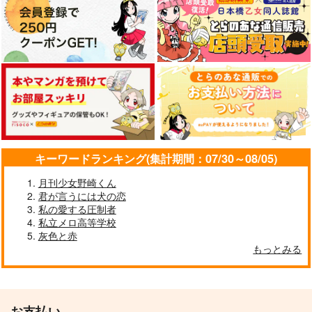
オベロン×ぐだ子
インドラ×ぐだ子
線2
原田左之助×ぐだ子
なきごと
ayukawa
寺
787
418
サンプル
サンプル
サンプル
円
円
（税込）
（税込）
787
円
六年生
綾瀬川次郎
（税込）
カート
カート
カート
ビーマ×ドゥリーヨダナ
サンプル
サンプル
サンプル
作品詳細
作品詳細
作品詳細
キーワードランキング(集計期間：07/30～08/05)
月刊少女野崎くん
君が言うには犬の恋
私の愛する圧制者
私立メロ高等学校
灰色と赤
いっぱい笑うキミが好
もっとみる
き！
シナノガワ
787
円
専売
（税込）
狂犬注意。2
なんかわかっっっっっ
った2
Fate/Grand Order
お支払い
7676