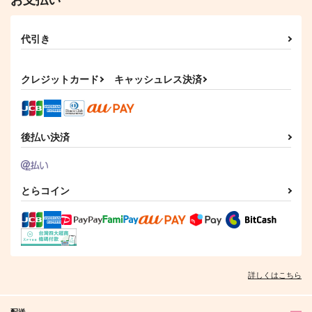
高杉晋作×ぐだ子
キノコの森
1,572
円
（税込）
1,572
円
サンプル
（税込）
オールキャラ
代引き
アマテ・ユズリハ
カート
サンプル
サンプル
クレジットカード
キャッシュレス決済
作品詳細
作品詳細
後払い決済
とらコイン
詳しくはこちら
配送