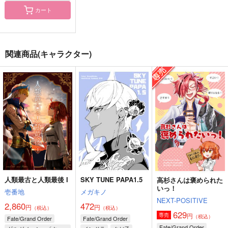
カート
WEB再録集vol,4
オオカミ男とのらいぬ
mngd♀.zip2
男再録集1
H'id.
Goodnight,Darling
関連商品(キャラクター)
犬の誕生日
3,929
1,257
円
円
（税込）
（税込）
2,357
円
（税込）
桜木花道
マンドリカルド×ぐだ子
サンプル
サンプル
サンプル
作品詳細
作品詳細
作品詳細
人類最古と人類最後 I
SKY TUNE PAPA1.5
高杉さんは褒められた
いっ！
壱番地
メガキノ
NEXT-POSITIVE
2,860
472
円
円
（税込）
（税込）
629
円
専売
（税込）
Fate/Grand Order
Fate/Grand Order
Fate/Grand Order