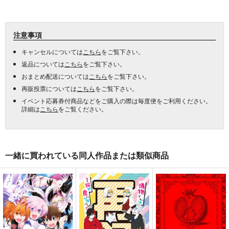
注意事項
キャンセルについては
こちら
をご覧下さい。
返品については
こちら
をご覧下さい。
おまとめ配送については
こちら
をご覧下さい。
再販投票については
こちら
をご覧下さい。
イベント応募券付商品などをご購入の際は毎度便をご利用ください。
詳細は
こちら
をご覧ください。
一緒に買われている同人作品または類似商品