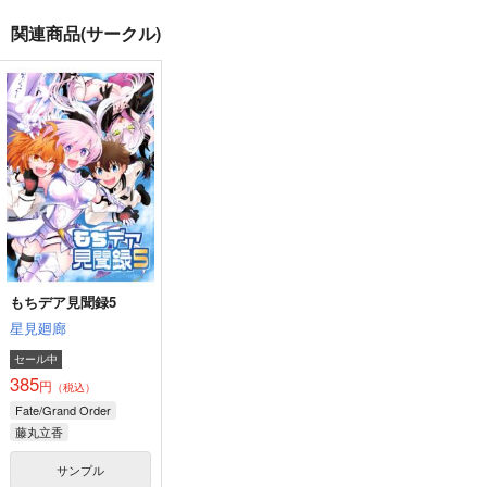
関連商品(サークル)
ぽちゃあず！
審神者がおしり触るだ
じょうだんまだん
け2
H-DADA
こいきのこいぬ
ラブ家
787
157
円
円
（税込）
（税込）
944
円
（税込）
イチ
安室透×榎本梓
女審神者×刀剣男士
サンプル
サンプル
サンプル
作品詳細
作品詳細
作品詳細
もちデア見聞録5
星見廻廊
セール中
385
円
（税込）
Fate/Grand Order
藤丸立香
マシュ・キリエライト
サンプル
リリス