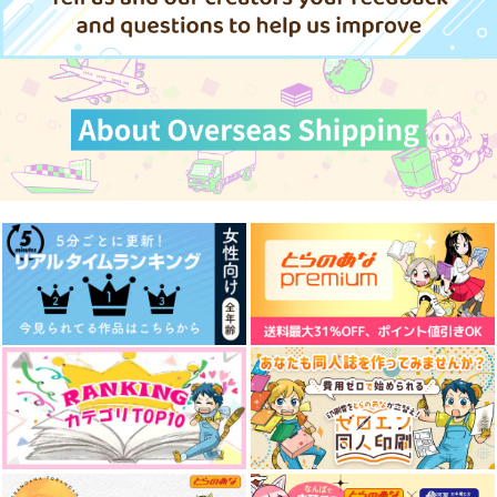
Fate/Grand Order
オベロン×ぐだ子
斎藤一×ぐだ子
チャイナタウン見聞
肥南見聞録
UNIVERSE！！２
原田左之助×ぐだ子
録！
一式亭
KIN麦
KUD2
サンプル
サンプル
サンプル
2,420
787
円
円
（税込）
（税込）
629
円
（税込）
ルシファー
肥前忠広×南海太郎朝尊
カート
カート
カート
青峰大輝×火神大我
サンプル
サンプル
サンプル
作品詳細
作品詳細
作品詳細
A Blank Fairy Tale
雷霆神といっしょ
赤狼より愛を込めて
よもやま文庫
お林檎農家
シナノガワ
787
1,100
787
円
円
専売
専売
円
専売
（税込）
（税込）
（税込）
Fate/Grand Order
Fate/Grand Order
Fate/Grand Order
イチロクチェンジ！2
LDD2
ぐだぐだインド育児戦