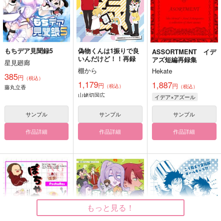
もちデア見聞録5
偽物くんは1振りで良
ASSORTMENT イデ
いんだけど！！再録
アズ短編再録集
星見廻廊
棚から
Hekate
385
円
（税込）
1,179
1,887
円
円
（税込）
藤丸立香
（税込）
山姥切国広
イデア×アズール
サンプル
サンプル
サンプル
作品詳細
作品詳細
作品詳細
もっと見る！