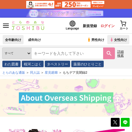
新規登録
ログイン
Language
カート
全年齢向け
成年向け
男性向け
女性向け
詳細
検索
わた図書
桜河こはく
タペストリー
薬屋のひとりごと
とらのあな通販
同人誌
星見廻廊
もちデア見聞録2