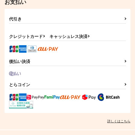
お支払い
刀剣乱舞
3,929
1,477
円
円
（税込）
（税込）
刀剣乱舞
刀剣乱舞
山姥切国広×山姥切長義
山姥切国広×山姥切長義
山姥切国広×山姥切長義
山姥切国広×山姥切長義
山姥切国広×山姥切長義
代引き
サンプル
サンプル
サンプル
サンプル
サンプル
作品詳細
作品詳細
カート
カート
カート
クレジットカード
キャッシュレス決済
後払い決済
とらコイン
脱落者 山姥切長義
君とつむぐ物語
いずれの人にも、その
(上)
人の本を
鳩時計
詳しくはこちら
ALLEY
。
1,100
円
専売
（税込）
1,195
825
円
専売
円
専売
（税込）