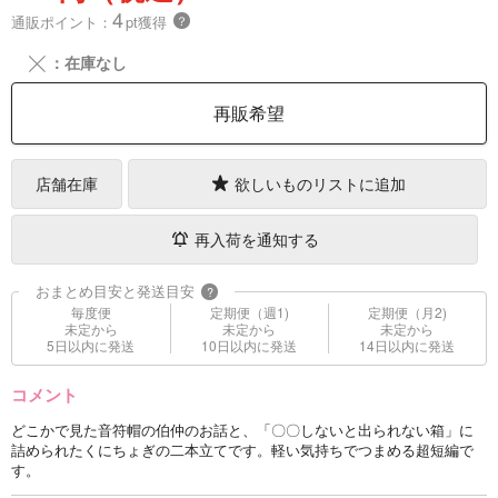
4
通販ポイント：
pt獲得
？
╳
：在庫なし
再販希望
店舗在庫
欲しいものリストに追加
再入荷を通知する
おまとめ目安と発送目安
?
毎度便
定期便（週1)
定期便（月2)
未定から
未定から
未定から
5日以内に発送
10日以内に発送
14日以内に発送
コメント
どこかで見た音符帽の伯仲のお話と、「〇〇しないと出られない箱」に
詰められたくにちょぎの二本立てです。軽い気持ちでつまめる超短編で
す。