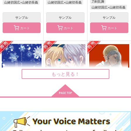
刀剣乱舞
山姥切国広×山姥切長義
山姥切国広×山姥切長義
山姥切国広×山姥切長義
逃避行
ちょぎくに"怒り"アン
HAKUCHUBON
ソロジー『キレ味は互
ハンドミキサー
RGB
角』
サンプル
サンプル
サンプル
ブチギレラボ
1,100
2,859
円
円
（税込）
（税込）
1,870
カート
カート
カート
円
（税込）
山姥切国広×山姥切長義
山姥切国広×山姥切長義
山姥切長義×山姥切国広
サンプル
サンプル
サンプル
作品詳細
作品詳細
作品詳細
もっと見る！
真冬の王は真夏の夢を
鳩星に願いをキス
傷の帳/解前編
見るか
PINK POWER
いであろっく
AMBIVALENT
315
1,155
円
専売
円
専売
（税込）
（税込）
1,572
円
専売
（税込）
刀剣乱舞
刀剣乱舞