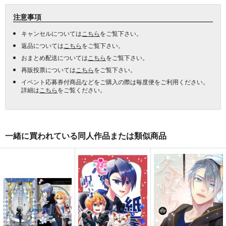
注意事項
キャンセルについては
こちら
をご覧下さい。
返品については
こちら
をご覧下さい。
おまとめ配送については
こちら
をご覧下さい。
再販投票については
こちら
をご覧下さい。
イベント応募券付商品などをご購入の際は毎度便をご利用ください。
詳細は
こちら
をご覧ください。
一緒に買われている同人作品または類似商品