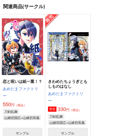
関連商品(サークル)
f2
飛花うらうら
錆び付く様な接吻で
fefefe
憐恋漣。
おちゃのすけ
1,572
787
330
円
円
円
（税込）
（税込）
（税込）
山姥切国広×山姥切長義
山姥切長義×山姥切国広
山姥切国広×山姥切長義
サンプル
サンプル
サンプル
作品詳細
作品詳細
作品詳細
恋と呪いは紙一重！？
きわめたちょうぎとも
しものはなし
あめだまファクトリ
あめだまファクトリ
ー
ー
550
円
（税込）
330
円
専売
（税込）
刀剣乱舞
刀剣乱舞
山姥切国広×山姥切長義
山姥切国広×山姥切長義
サンプル
サンプル