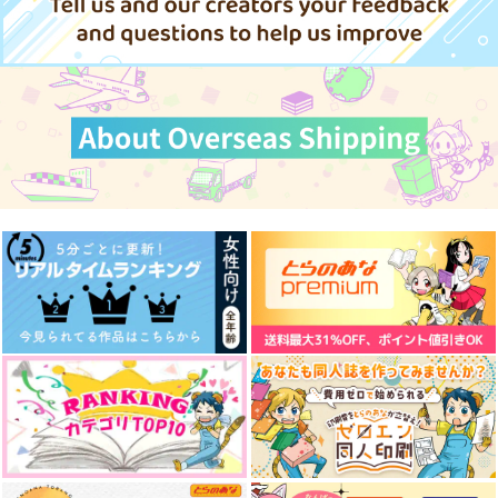
刀剣乱舞
彼氏のおうち！
いつもそこで夢から覚
ひとひらを閉じ込めて
山姥切国広×山姥切長義
山姥切国広×山姥切長義
める
山姥切国広×山姥切長義
talisona
メメントミント
メメントミント
472
1,283
サンプル
サンプル
サンプル
円
円
（税込）
（税込）
1,396
円
（税込）
山姥切国広×山姥切長義
山姥切国広×山姥切長義
カート
カート
カート
山姥切国広×山姥切長義
サンプル
サンプル
サンプル
作品詳細
作品詳細
作品詳細
くにちょぎつめ！
山姥切劇場 極
恋と呪いは紙一重！？
ONE CHANCE!
C.latte
あめだまファクトリ
ー
707
472
円
円
専売
（税込）
（税込）
550
幾度も巡る季節の中で
星空と四角形
傍らに咲き揃う
刀剣乱舞
刀剣乱舞
円
（税込）