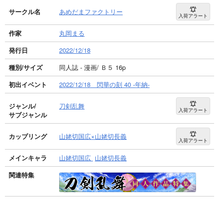
サークル名
あめだまファクトリー
入荷アラート
作家
丸岡まる
発行日
2022/12/18
種別/サイズ
同人誌 - 漫画/ Ｂ５ 16p
初出イベント
2022/12/18 閃華の刻 40 -年納-
ジャンル/
刀剣乱舞
入荷アラート
サブジャンル
カップリング
山姥切国広×山姥切長義
入荷アラート
メインキャラ
山姥切国広
山姥切長義
関連特集