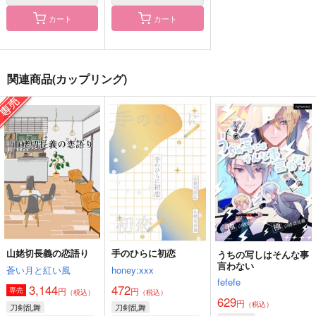
カート
カート
Honka lingual
カンサカン参観
写しに関する二、三の
こと
空想ルミナスボック
あまみどり
ctrl＋
ス
472
円
（税込）
660
関連商品(カップリング)
円
315
（税込）
円
山姥切長義×山姥切国広
（税込）
山姥切長義×山姥切国広
山姥切国広×山姥切長義
サンプル
サンプル
サンプル
作品詳細
作品詳細
作品詳細
山姥切長義の恋語り
手のひらに初恋
うちの写しはそんな事
言わない
蒼い月と紅い風
honey:xxx
fefefe
3,144
472
円
円
専売
（税込）
（税込）
629
円
（税込）
刀剣乱舞
刀剣乱舞