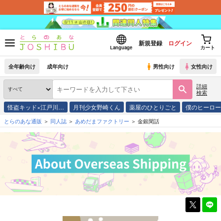
新規登録
ログイン
Language
カート
全年齢向け
成年向け
男性向け
女性向け
詳細
検索
怪盗キッド×江戸川…
月刊少女野崎くん
薬屋のひとりごと
僕のヒーロ
とらのあな通販
同人誌
あめだまファクトリー
金銀閑話