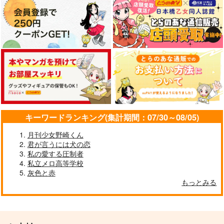
山姥切国広×山姥切長義
山姥切国広×山姥切長義
メメントミント
WET
エダツミ
刀剣乱舞
山姥切国広×山姥切長義
2,987
1,132
1,715
円
円
円
（税込）
（税込）
（税込）
山姥切国広×山姥切長義
山姥切国広×山姥切長義
山姥切国広×山姥切長義
サンプル
サンプル
サンプル
サンプル
サンプル
サンプル
カート
カート
カート
作品詳細
作品詳細
作品詳細
キーワードランキング(集計期間：07/30～08/05)
月刊少女野崎くん
君が言うには犬の恋
私の愛する圧制者
私立メロ高等学校
灰色と赤
もっとみる
precious secret
チェックワンツー
持てるものなら与えて
Retake！
欲しい
娘はやらん!!!
ｆ
雪解けの頃より
おつまみ珍味
雨止み
787
円
fefefe
メメントミント
（税込）
629
787
円
専売
円
専売
（税込）
（税込）