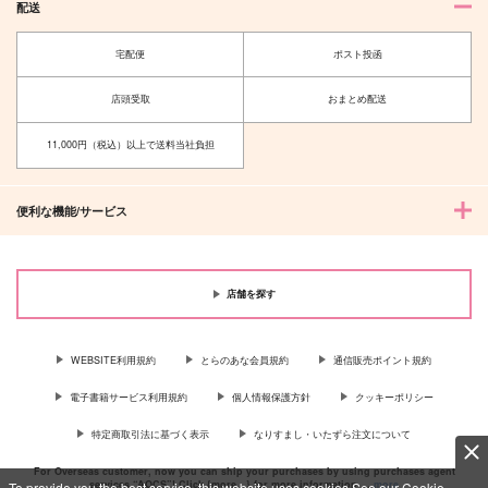
（税込）
刀剣乱舞
配送
刀剣乱舞
刀剣乱舞
山姥切国広×山姥切長義
山姥切国広×山姥切長義
山姥切国広×山姥切長義
宅配便
ポスト投函
サンプル
サンプル
サンプル
店頭受取
おまとめ配送
カート
カート
カート
11,000円（税込）以上で送料当社負担
便利な機能/サービス
店舗を探す
WEBSITE利用規約
とらのあな会員規約
通信販売ポイント規約
電子書籍サービス利用規約
個人情報保護方針
クッキーポリシー
シーグラスの恋物語
特定商取引法に基づく表示
なりすまし・いたずら注文について
千の庭
629
円
専売
For Overseas customer, now you can ship your purchases by using purchases agent
（税込）
services “AOCS”! Click {more…} for more information …
more
To provide you the best service, this website uses cookies.See our Cookie