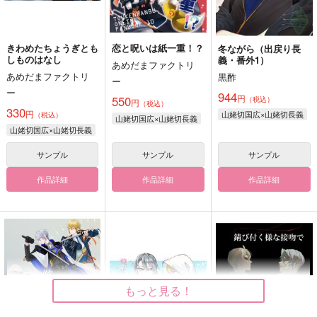
きわめたちょうぎとも
恋と呪いは紙一重！？
冬ながら（出戻り長
しものはなし
義・番外1）
あめだまファクトリ
あめだまファクトリ
黒酢
ー
ー
944
円
550
（税込）
円
（税込）
330
円
山姥切国広×山姥切長義
（税込）
山姥切国広×山姥切長義
山姥切国広×山姥切長義
サンプル
サンプル
サンプル
作品詳細
作品詳細
作品詳細
もっと見る！