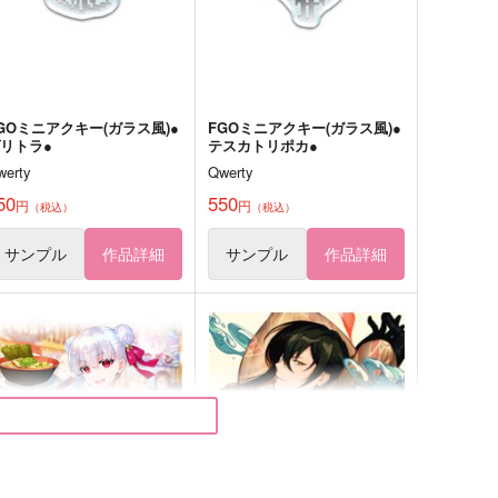
GOミニアクキー(ガラス風)●
FGOミニアクキー(ガラス風)●
リトラ●
テスカトリポカ●
werty
Qwerty
50
550
円
円
（税込）
（税込）
サンプル
作品詳細
サンプル
作品詳細