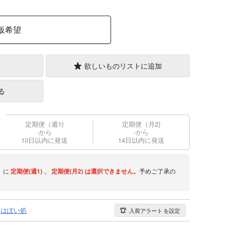
販希望
欲しいものリストに追加
る
定期便（週1)
定期便（月2)
-から
-から
10日以内に発送
14日以内に発送
】に
定期便(週1)
、
定期便(月2)
は選択できません。
予めご了承の
はぽい処
入荷アラート
を設定