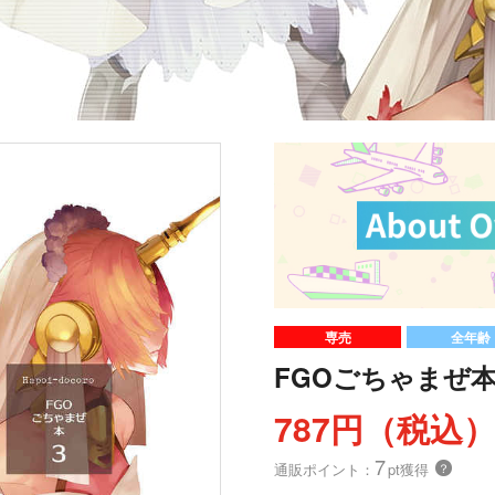
専売
全年齢
FGOごちゃまぜ
787円（税込
7
通販ポイント：
pt獲得
？