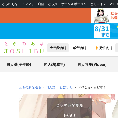
とらのあな
インフォ
店舗
とら婚
サークルポータル
とらコイン
WE
全年齢向け
成年向け
男性向け
同人誌(全年齢)
同人誌(成年)
同人特集(Vtuber)
とらのあな通販
同人誌
はぽい処
FGOごちゃまぜ本３