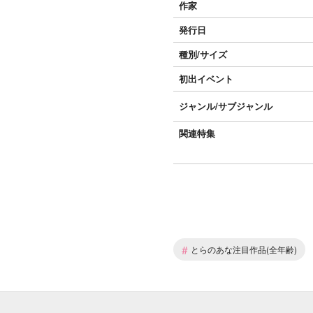
作家
発行日
種別/サイズ
初出イベント
ジャンル/
サブジャンル
関連特集
#
とらのあな注目作品(全年齢)