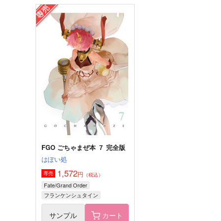
FGO Illustrations 13
FGOミニアクキー●紅閻魔●
ReDrop
Qwerty
1,760
377
円
円
（税込）
（税込）
カーマ
紅閻魔
サンプル
作品詳細
サンプル
作品詳細
FGO ごちゃまぜ本 ７ 完全版
はぽい処
1,572
円
専売
（税込）
Fate/Grand Order
フランケンシュタイン
マシュ・キリエライト
サンプル
カート