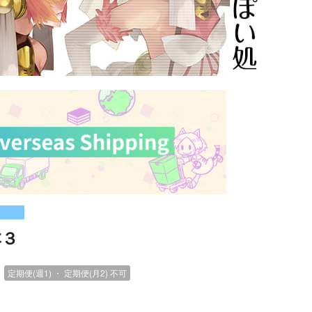
本３
）
定期便(週1) ・ 定期便(月2)
不可