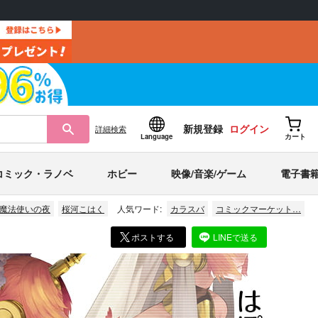
新規登録
ログイン
詳細
検索
Language
カート
コミック・ラノベ
ホビー
映像/音楽/ゲーム
電子書
魔法使いの夜
桜河こはく
人気ワード:
カラスバ
コミックマーケット…
ポストする
LINEで送る