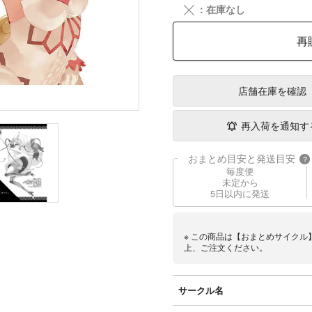
╳
：在庫なし
再
店舗在庫
を確認
再入荷を通知す
おまとめ目安と発送目安
?
毎度便
未定から
5日以内に発送
※ この商品は【おまとめサイクル
上、ご注文ください。
サークル名