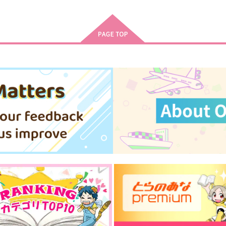
●
FGOミニアクキー(ガラス風)●
FGO Illustrations 12
F
ヴァン・ゴッホ●
オ
ReDrop
Qwerty
Q
1,210
円
（税込）
550
5
円
（税込）
カーマ
サンプル
作品詳細
サンプル
作品詳細