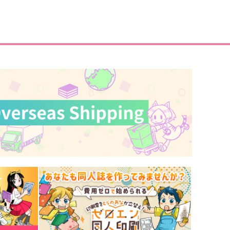
GOミニアクキー(ガラス風)●
FGOミニアクキー(ガラス風)●
ベロン●
エルキドゥ●
werty
Qwerty
50
550
円
円
（税込）
（税込）
サンプル
作品詳細
サンプル
作品詳細