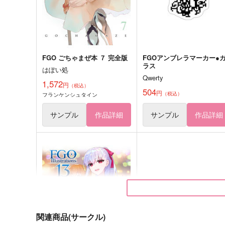
FGO ごちゃまぜ本 ７ 完全版
FGOアンブレラマーカー●
ラス
はぽい処
Qwerty
1,572
円
（税込）
504
円
（税込）
フランケンシュタイン
サンプル
作品詳細
サンプル
作品詳細
関連商品(サークル)