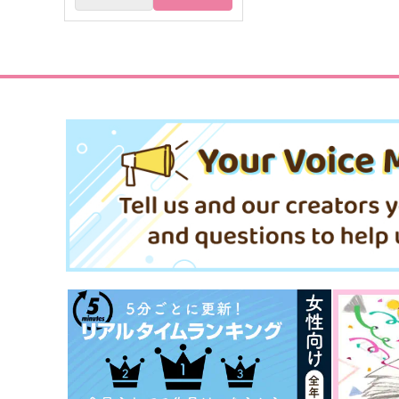
FGOミニアクキー(ガラス風)●
FGOミニアクキー(ガラス風)
クーフーリン(横)●
織田信長●
Qwerty
Qwerty
550
550
円
円
（税込）
（税込）
サンプル
作品詳細
サンプル
作品詳細