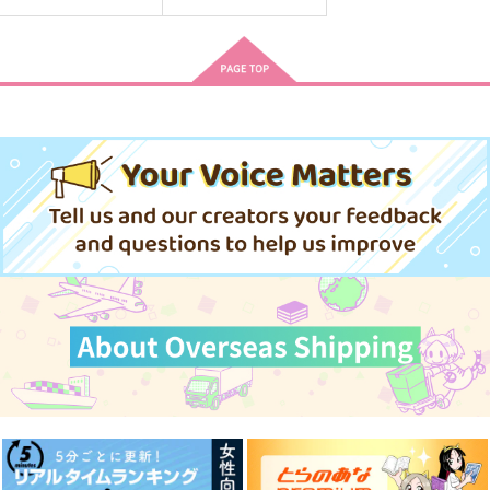
だって夏の大三角形が
ご都合違マに襲われて
星屑とラブレター
綺麗だった
ずんだシェイク
抹茶ねこ
青色
629
787
円
円
（税込）
（税込）
1,100
円
（税込）
山田二郎×山田三郎
山田二郎×山田三郎
山田二郎×山田三郎
サンプル
サンプル
サンプル
作品詳細
作品詳細
作品詳細