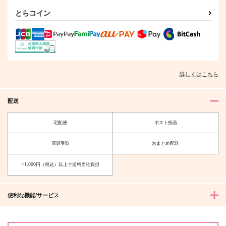
これが運命
ストーカーじゃありま
これが運命だとしたら
とらコイン
せんこれは運命です！
Oh!negiii
echo
2
SKBojs
1,100
315
円
円
（税込）
（税込）
1,494
円
（税込）
花垣武道総受け
雑渡昆奈門×高坂陣内左衛門
五条悟×虎杖悠仁
サンプル
サンプル
サンプル
詳しくはこちら
作品詳細
作品詳細
作品詳細
配送
宅配便
ポスト投函
店頭受取
おまとめ配送
11,000円（税込）以上で送料当社負担
便利な機能/サービス
ヒプマイ イケブクロ
幸せの檻-1