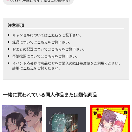
注意事項
キャンセルについては
こちら
をご覧下さい。
返品については
こちら
をご覧下さい。
おまとめ配送については
こちら
をご覧下さい。
再販投票については
こちら
をご覧下さい。
イベント応募券付商品などをご購入の際は毎度便をご利用ください。
詳細は
こちら
をご覧ください。
一緒に買われている同人作品または類似商品