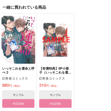
一緒に買われている商品
ねこのこね
名前のないこの気持
誰かがそれを運命と言
ち 総集編
った
犬小屋
眠眠民
PINKCOKE
315
円
（税込）
1,415
629
円
円
（税込）
（税込）
糸師凛×糸師冴
影山飛雄×日向翔陽
水木×鬼太郎
サンプル
サンプル
サンプル
作品詳細
作品詳細
作品詳細
いっそこれを運命と呼
【有償特典】8P小冊
べ 2
子（いっそこれを運命
と呼べ 2）
幻冬舎コミックス
幻冬舎コミックス
880
310
円
円
（税込）
（税込）
サンプル
サンプル
作品詳細
作品詳細