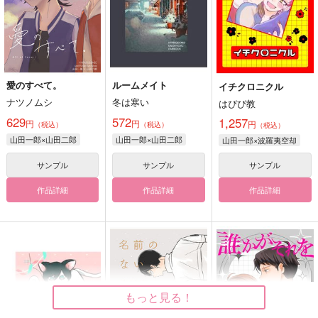
愛のすべて。
ルームメイト
イチクロニクル
ナツノムシ
冬は寒い
はぴぴ教
629
572
1,257
円
円
円
（税込）
（税込）
（税込）
山田一郎×山田二郎
山田一郎×山田二郎
山田一郎×波羅夷空却
サンプル
サンプル
サンプル
作品詳細
作品詳細
作品詳細
もっと見る！