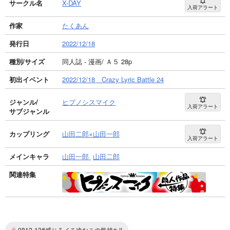
サークル名
X-DAY
入荷アラート
作家
たくあん
発行日
2022/12/18
種別/サイズ
同人誌 - 漫画/ Ａ５ 28p
初出イベント
2022/12/18 Crazy Lyric Battle 24
ジャンル/
ヒプノシスマイク
入荷アラート
サブジャンル
カップリング
山田二郎×山田一郎
入荷アラート
メインキャラ
山田一郎
山田二郎
関連特集
#
0812-13#感じろイチ途なこの気持ち!!