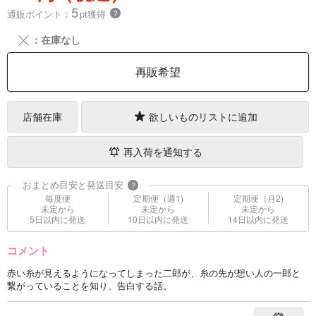
5
通販ポイント：
pt獲得
？
╳
：在庫なし
再販希望
店舗在庫
欲しいものリストに追加
再入荷を通知する
おまとめ目安と発送目安
?
毎度便
定期便（週1)
定期便（月2)
未定から
未定から
未定から
5日以内に発送
10日以内に発送
14日以内に発送
コメント
赤い糸が見えるようになってしまった二郎が、糸の先が想い人の一郎と
繋がっていることを知り、告白する話。