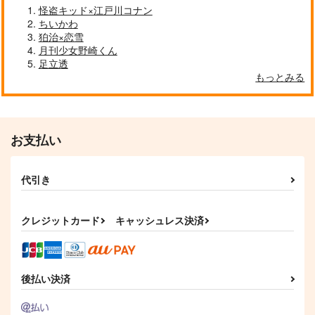
怪盗キッド×江戸川コナン
この糸の繋がる先は
この世界はばちいさだ
ちいかわ
これは運命ですか？
らけ！ vol.2
いいえ、ただの恋です
狛治×恋雪
ネコトサケ
月刊少女野崎くん
ネコトサケ
安眠
944
円
足立透
（税込）
787
2,987
円
円
（税込）
（税込）
もっとみる
蜂楽廻×潔世一
蜂楽廻×潔世一
南雲与市×朝倉シン
サンプル
サンプル
サンプル
お支払い
作品詳細
作品詳細
作品詳細
代引き
クレジットカード
キャッシュレス決済
後払い決済