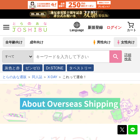
新規登録
ログイン
Language
カート
全年齢向け
成年向け
男性向け
女性向け
詳細
検索
灰色と赤
ゼンゼロ
Dr.STONE
タペストリー
とらのあな通販
同人誌
X-DAY
これって運命！