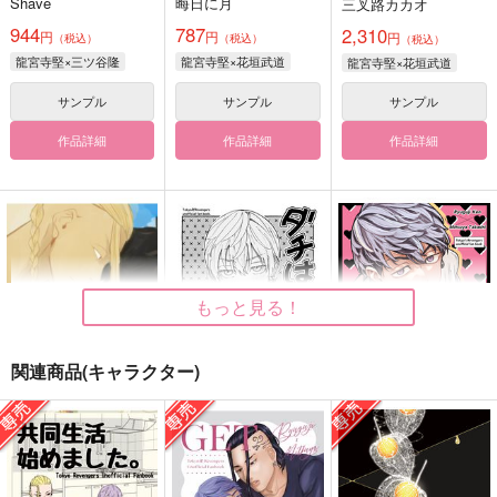
Shave
晦日に月
三叉路カカオ
944
787
2,310
円
円
円
（税込）
（税込）
（税込）
龍宮寺堅×三ツ谷隆
龍宮寺堅×花垣武道
龍宮寺堅×花垣武道
サンプル
サンプル
サンプル
作品詳細
作品詳細
作品詳細
もっと見る！
関連商品(キャラクター)
home.
ダチはダメだろ
これはなんですか!?
紐なしバンジィ。
本気
本気
1,100
472
629
円
円