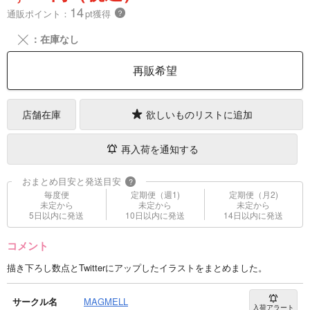
14
通販ポイント：
pt獲得
？
╳
：在庫なし
再販希望
店舗在庫
欲しいものリストに追加
再入荷を通知する
おまとめ目安と発送目安
?
毎度便
定期便（週1)
定期便（月2)
未定から
未定から
未定から
5日以内に発送
10日以内に発送
14日以内に発送
コメント
描き下ろし数点とTwitterにアップしたイラストをまとめました。
サークル名
MAGMELL
入荷アラート