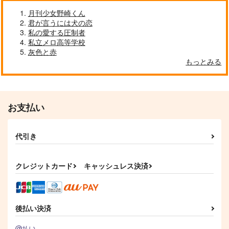
作品詳細
作品詳細
作品詳細
月刊少女野崎くん
君が言うには犬の恋
私の愛する圧制者
私立メロ高等学校
灰色と赤
もっとみる
お支払い
代引き
WEB:RE6
なんて素敵にアイドル
絶対不可触D&D
活動12
ナナセンチ
野生の妄想竹
echo
クレジットカード
キャッシュレス決済
946
787
円
円
（税込）
（税込）
315
円
（税込）
花垣武道受け
龍宮寺堅×佐野万次郎
花垣武道総受け
サンプル
サンプル
サンプル
後払い決済
作品詳細
作品詳細
作品詳細