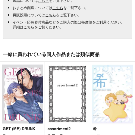
返品については
こちら
をご覧下さい。
おまとめ配送については
こちら
をご覧下さい。
再販投票については
こちら
をご覧下さい。
イベント応募券付商品などをご購入の際は毎度便をご利用ください。
詳細は
こちら
をご覧ください。
一緒に買われている同人作品または類似商品
GET (ME) DRUNK
assortment2
希