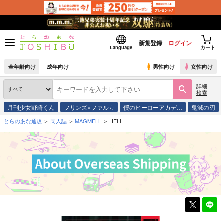
新規登録
ログイン
Language
カート
全年齢向け
成年向け
男性向け
女性向け
詳細
検索
月刊少女野崎くん
フリンズ×ファルカ
僕のヒーローアカデ…
鬼滅の刃
とらのあな通販
同人誌
MAGMELL
HELL