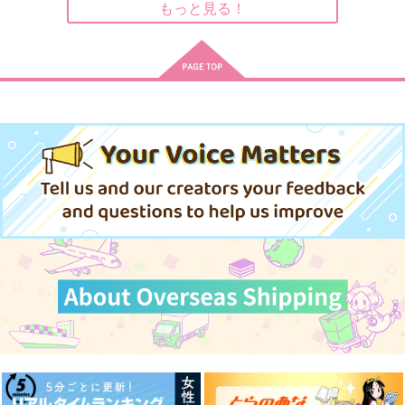
もっと見る！
サンプル
サンプル
サンプル
作品詳細
作品詳細
作品詳細
assortment2
Silver Tree
蟷螂之斧-赦-
晦日に月
夜明け前
紐なしバンジィ。
787
944
2,357
円
円
専売
専売
円
専売
（税込）
（税込）
（税込）
東京卍リベンジャーズ
東京卍リベンジャーズ
東京卍リベンジャーズ
龍宮寺堅×花垣武道
龍宮寺堅×花垣武道
佐野万次郎×花垣武道
サンプル
サンプル
サンプル
カート
カート
カート
Silver Tree
Christmas Assortme
雨の記憶ととなりの体
nt
温
夜明け前
Blue Craft
ましまろまん
944
円
（税込）
1,257
1,100
円
円
（税込）
（税込）
龍宮寺堅×花垣武道
龍宮寺堅×花垣武道
龍宮寺堅×花垣武道