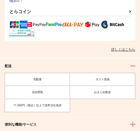
とらコイン
詳しくはこちら
配送
ホワイトデーには結婚
テメェら惚気てんじゃ
宅配便
ポスト投函
しよう
ねえよッ！
Blue Craft
お米食べたい。
店頭受取
おまとめ配送
944
550
円
円
（税込）
（税込）
11,000円（税込）以上で送料当社負担
龍宮寺堅×花垣武道
龍宮寺堅×花垣武道
サンプル
サンプル
便利な機能/サービス
作品詳細
作品詳細