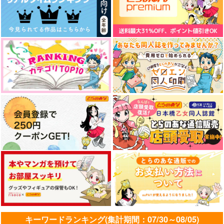
サンプル
サンプル
サンプル
作品詳細
作品詳細
作品詳細
Christmas Assortme
テメェら惚気てんじゃ
nt
ねえよッ！
Blue Craft
お米食べたい。
1,257
550
円
円
専売
専売
（税込）
（税込）
東京卍リベンジャーズ
東京卍リベンジャーズ
龍宮寺堅×花垣武道
龍宮寺堅×花垣武道
サンプル
サンプル
カート
カート
君のとなり
ワームホール
カルペ・ディエム
一息
雪國
DACOS
944
787
1,257
円
円
円
（税込）
（税込）
（税込）
龍宮寺堅＋花垣武道
佐野万次郎×花垣武道
花垣武道×佐野万次郎
サンプル
サンプル
サンプル
キーワードランキング(集計期間：07/30～08/05)