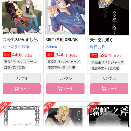
円
（税込）
（税込）
（税込）
龍宮寺堅×花垣武道
龍宮寺堅×三ツ谷隆
龍宮寺堅×三ツ谷隆
サンプル
サンプル
サンプル
作品詳細
作品詳細
作品詳細
共同生活始めました。
GET (ME) DRUNK
天つ空に溶く
たい焼きの残像
Shave
晦日に月
440
944
629
円
円
専売
専売
円
専売
（税込）
（税込）
（税込）
東京卍リベンジャーズ
東京卍リベンジャーズ
東京卍リベンジャーズ
双龍×花垣武道
龍宮寺堅×三ツ谷隆
龍宮寺堅×花垣武道
サンプル
サンプル
サンプル
カート
カート
カート
つまびく
Two uneven birds
天つ空に溶く
本気
niwaba
晦日に月
787
1,572
629
円
円
円
（税込）
（税込）
（税込）
龍宮寺堅×三ツ谷隆
龍宮寺堅×佐野万次郎
龍宮寺堅×花垣武道