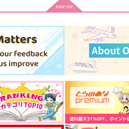
サンプル
作品詳細
サンプル
作品詳細
尾
fragment フラグメント
ふたりで
おみそしる
バッブスニップ
1,572
787
円
円
専売
専売
（税込）
（税込）
ゴールデンカムイ
ゴールデンカムイ
杉元佐一×尾形百之助
杉元佐一×尾形百之助
ト
サンプル
カート
サンプル
カート