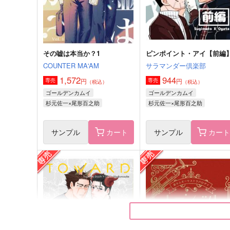
サンプル
作品詳細
サンプル
作品詳細
その嘘は本当か？1
ピンポイント・アイ【前編
COUNTER MA'AM
サラマンダー倶楽部
1,572
944
円
円
専売
専売
（税込）
（税込）
ゴールデンカムイ
ゴールデンカムイ
杉元佐一×尾形百之助
杉元佐一×尾形百之助
サンプル
カート
サンプル
カー
俺があいつで以下略。
フォゼになったヤマネコ
サラマンダー倶楽部
Clo*Reco
944
715
円
円
（税込）
（税込）
杉元佐一×尾形百之助
杉元佐一×尾形百之助