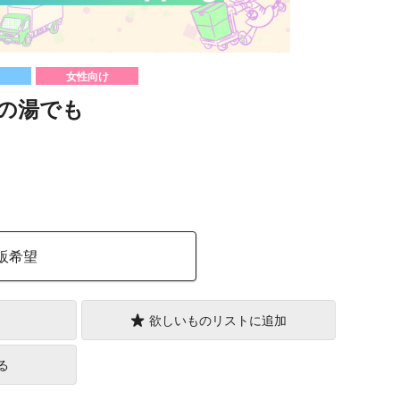
女性向け
の湯でも
）
販希望
欲しいものリストに追加
る