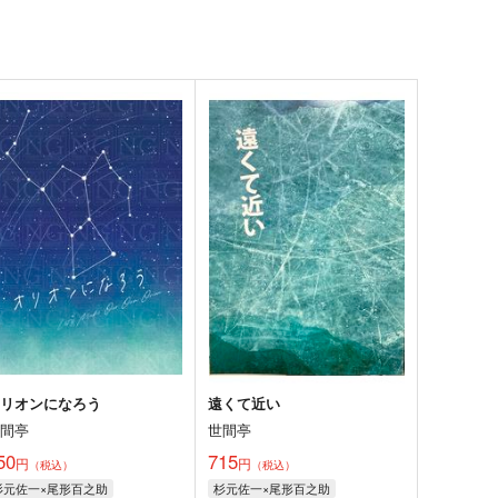
オリオンになろう
遠くて近い
世間亭
世間亭
50
715
円
円
（税込）
（税込）
杉元佐一×尾形百之助
杉元佐一×尾形百之助