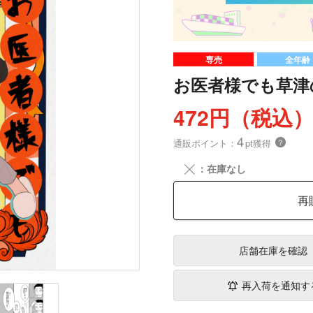
専売
全年齢
お医者様でも草津
472円（税込
4
通販ポイント：
pt獲得
？
╳
：在庫なし
再
店舗在庫
を確認
再入荷を通知す