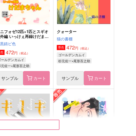
サンプル
作品詳細
サンプル
作品詳細
ニフォゼ12匹+1匹とスギオ
クォーター
外編 いっけぇ再録けだまち
猫の書棚
ゃん
白黒錆ビ色
472
円
専売
（税込）
472
円
専売
（税込）
ゴールデンカムイ
ゴールデンカムイ
杉元佐一×尾形百之助
杉元佐一×尾形百之助
サンプル
カート
サンプル
カート
anded Hands
兄様缶お祝い漫画
rescent
回路
,100
157
円
円
（税込）
（税込）
杉元佐一×尾形百之助
花沢勇作×尾形百之助