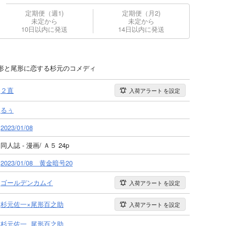
定期便（週1)
定期便（月2)
未定から
未定から
10日以内に発送
14日以内に発送
形と尾形に恋する杉元のコメディ
２直
入荷アラート
を設定
るぅ
2023/01/08
同人誌 - 漫画/ Ａ５ 24p
2023/01/08 黄金暗号20
ゴールデンカムイ
入荷アラート
を設定
杉元佐一×尾形百之助
入荷アラート
を設定
杉元佐一
尾形百之助