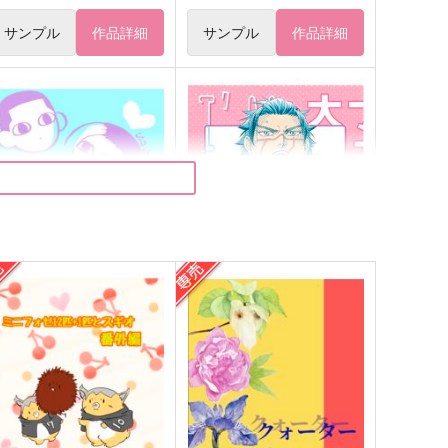
サンプル
作品詳細
サンプル
作品詳細
おひげかわいいね。
大ファンです！
ぽんぢる
Cis-ツィス-
82
944
円
円
（税込）
（税込）
杉元佐一×尾形百之助
杉元佐一×尾形百之助