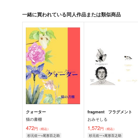
一緒に買われている同人作品または類似商品
クォーター
fragment フラグメント
猫の書棚
おみそしる
472
1,572
円
円
（税込）
（税込）
杉元佐一×尾形百之助
杉元佐一×尾形百之助