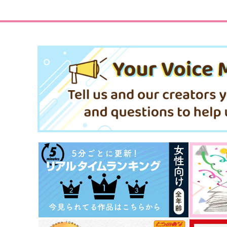
サンプル
作品詳細
サンプル
作品詳細
TOWARD LOVE CALLS #2
トランペット杉元とチェロ
形 総集編
いもたれたまご
500マイル
1,572
円
専売
（税込）
787
円
専売
（税込）
ゴールデンカムイ
ゴールデンカムイ
杉元佐一×尾形百之助
杉元佐一×尾形百之助×杉元佐一
サンプル
カート
サンプル
カー
俺と、アイツと、フォゼ尾
きみと添い遂げたい 後編
と。
冬柿
ぽんぢる
1,498
円
（税込）
629
円
（税込）
杉元佐一×尾形百之助
杉元佐一×尾形百之助