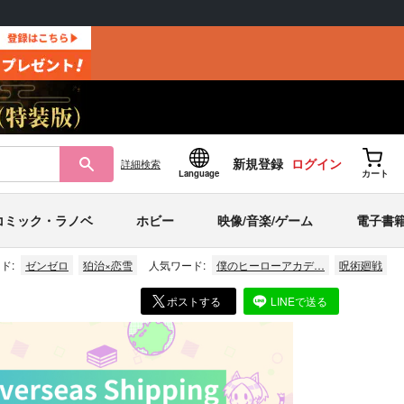
新規登録
ログイン
詳細
検索
Language
カート
コミック・ラノベ
ホビー
映像/音楽/ゲーム
電子書
ド:
ゼンゼロ
狛治×恋雪
人気ワード:
僕のヒーローアカデ…
呪術廻戦
ポストする
LINEで送る