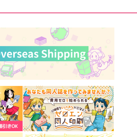
サンプル
作品詳細
サンプル
作品詳細
もしも
きみと添い遂げたい 後編
バッブスニップ
冬柿
975
1,498
円
円
専売
専売
（税込）
（税込）
ゴールデンカムイ
ゴールデンカムイ
杉元佐一×尾形百之助
杉元佐一×尾形百之助
サンプル
カート
サンプル
カート