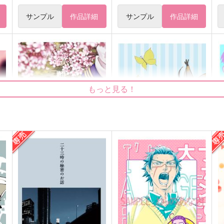
サンプル
作品詳細
サンプル
作品詳細
もっと見る！
微睡
なつのともだち
柑橘類
Clo*Reco
220
990
5
円
円
（税込）
（税込）
杉元佐一×尾形百之助
杉元佐一×尾形百之助