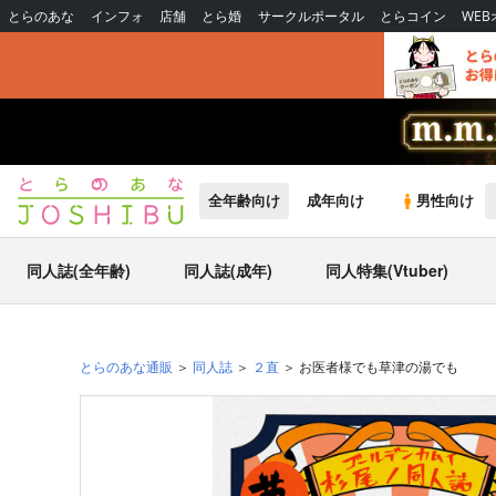
とらのあな
インフォ
店舗
とら婚
サークルポータル
とらコイン
WE
全年齢向け
成年向け
男性向け
同人誌(全年齢)
同人誌(成年)
同人特集(Vtuber)
とらのあな通販
同人誌
２直
お医者様でも草津の湯でも