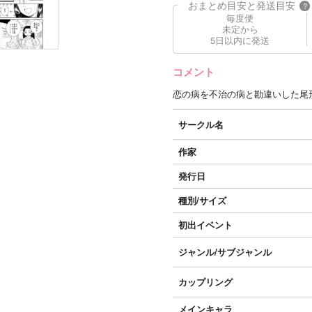
おまとめ目安と発送目安
?
毎度便
未定から
5日以内に発送
コメント
恋の病を不治の病と勘違いした尾
サークル名
作家
発行日
種別/サイズ
初出イベント
ジャンル/
サブジャンル
カップリング
メインキャラ