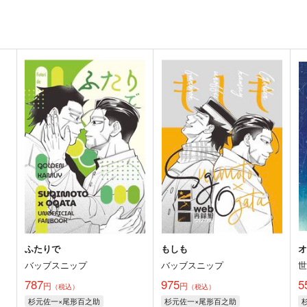
ふたりで
もしも
バッブスニップ
バッブスニップ
787
975
5
円
円
（税込）
（税込）
杉元佐一×尾形百之助
杉元佐一×尾形百之助