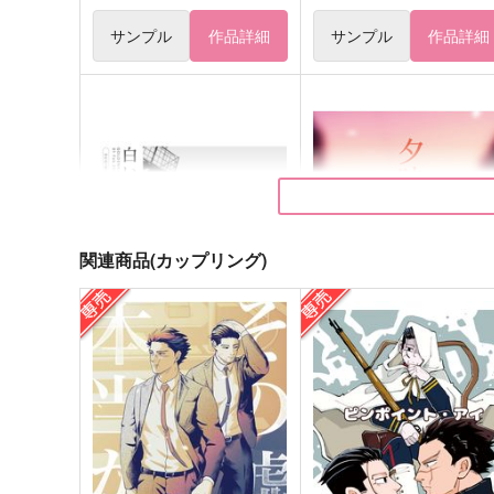
サンプル
作品詳細
サンプル
作品詳細
関連商品(カップリング)
白い夜
夕映えの輪郭
ＭＥＳＡ
もち米
629
472
円
円
（税込）
（税込）
杉元佐一×尾形百之助
杉元佐一×尾形百之助