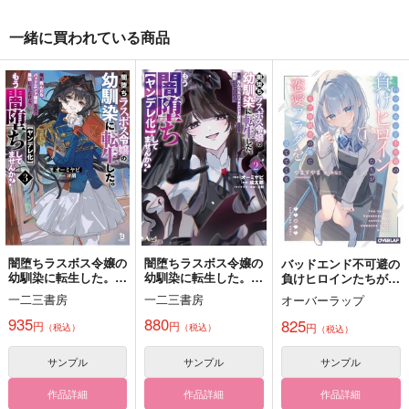
一緒に買われている商品
幻灯
恋はわにわに
あのスラップベースが
わすれられない
crumble
なえどこ
イノチノナエドコ
597
787
円
円
（税込）
（税込）
1,100
円
（税込）
トレイ×リドル
天城一彩×白鳥藍良
ビリー・キッド×夢主
サンプル
サンプル
サンプル
作品詳細
作品詳細
作品詳細
闇堕ちラスボス令嬢の
闇堕ちラスボス令嬢の
バッドエンド不可避の
幼馴染に転生した。俺
幼馴染に転生した。俺
負けヒロインたちがモ
が死んだらバッドエン
が死んだらバッドエン
ブ傍観者の俺に恋愛フ
一二三書房
一二三書房
オーバーラップ
ド確定なので最強にな
ド確定なので最強にな
ラグを立ててくる 1
ったけど、もう闇堕ち
ったけど、もう闇堕ち
935
880
825
円
円
円
（税込）
（税込）
（税込）
〈ヤンデレ化〉してま
〈ヤンデレ化〉してま
せんか? 3
せんか? 2
サンプル
サンプル
サンプル
作品詳細
作品詳細
作品詳細