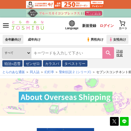
新規登録
ログイン
Language
カート
全年齢向け
成年向け
男性向け
女性向け
詳細
検索
狛治×恋雪
ゼンゼロ
カラスバ
タペストリー
とらのあな通販
同人誌
幻灯亭
聖剣伝説２
(シリーズ)
セブンスコンチネント