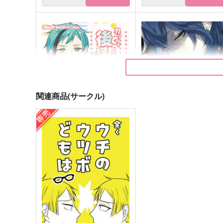
関連商品(サークル)
カワイイ後輩には恋をさせよ
今日という日の花を摘め
にどあげ
aice
629
2,357
円
円
（税込）
（税込）
アズール・アーシェングロット
フロイド×リドル
サンプル
作品詳細
サンプル
作品詳細