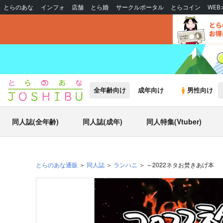
とらのあな
インフォ
店舗
とら婚
サークルポータル
とらコイン
WE
全年齢向け
成年向け
男性向け
同人誌(全年齢)
同人誌(成年)
同人特集(Vtuber)
とらのあな通販
同人誌
ランハニ
～2022ネタお焚きあげ本