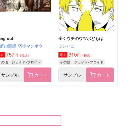
ang out
全くウチのウツボどもは
性癖の闇鍋
弱小マンボウ
ランハニ
787
315
円
円
専売
専売
（税込）
（税込）
その他
ジェイド×フロイド
その他
ジェイド×フロイド
サンプル
カート
サンプル
カート