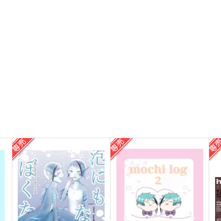
その輪郭を教えて
エイリアンズ・エンパシー
【上】
しおから
m.Q
944
9
円
（税込）
1,100
円
（税込）
フロイド×ジェイド
ジェイド×フロイド
サンプル
作品詳細
サンプル
作品詳細