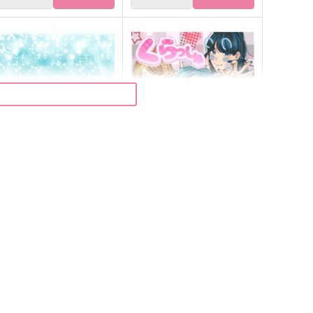
キラキラふたつ
くらっしゅ あまあま
お大事にどうぞ
Love is ok！
,430
944
円
円
（税込）
（税込）
フロイド×ジェイド
フロイド×ジェイド
サンプル
作品詳細
サンプル
作品詳細