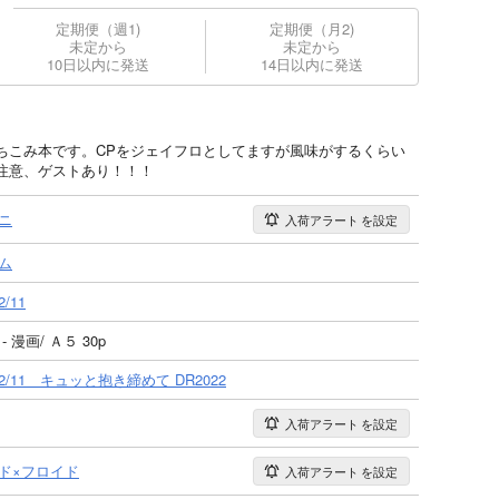
定期便（週1)
定期便（月2)
未定から
未定から
10日以内に発送
14日以内に発送
ちこみ本です。CPをジェイフロとしてますが風味がするくらい
注意、ゲストあり！！！
ニ
入荷アラート
を設定
ム
2/11
- 漫画/ Ａ５ 30p
/12/11 キュッと抱き締めて DR2022
入荷アラート
を設定
ド×フロイド
入荷アラート
を設定