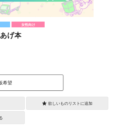
女性向け
きあげ本
）
販希望
欲しいものリストに追加
る