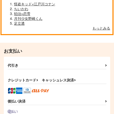
Eich
彼岸屋忠兵衛
クロエ
怪盗キッド×江戸川コナン
ちいかわ
787
629
2,044
円
円
円
（税込）
（税込）
（税込）
狛治×恋雪
土井半助×摂津のきり丸
不動遊星×ジャック
マレウス×レオナ
月刊少女野崎くん
足立透
サンプル
サンプル
サンプル
もっとみる
作品詳細
作品詳細
作品詳細
お支払い
代引き
クレジットカード
キャッシュレス決済
後払い決済
眩い追憶の碧・再販版
追憶の葉 後編
幻走の追憶
クロエ
and so.
さいかい