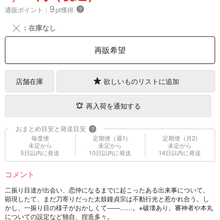
9
通販ポイント：
pt獲得
？
╳
：在庫なし
再販希望
店舗在庫
欲しいものリストに追加
再入荷を通知する
おまとめ目安と発送目安
?
毎度便
定期便（週1)
定期便（月2)
未定から
未定から
未定から
5日以内に発送
10日以内に発送
14日以内に発送
コメント
二振り目達が出会い、恋仲になるまでに起こったある出来事について。
顕現したて、まだ刀寄りだった太鼓鐘貞宗は不動行光と惹かれ合う。し
かし、一振り目の様子がおかしくて――……。※破壊あり。審神者や本丸
についての設定など独自、捏造多々。