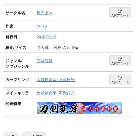
サークル名
風光上々
入荷アラート
作家
ちりん
発行日
2018/08/19
種別/サイズ
同人誌 - 小説/ Ａ５ 54p
ジャンル/
刀剣乱舞
入荷アラート
サブジャンル
カップリング
太鼓鐘貞宗×不動行光
入荷アラート
メインキャラ
太鼓鐘貞宗
不動行光
関連特集