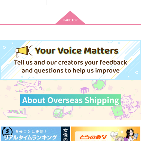
拝啓、君へ
春夏秋冬を君と
とりあそび
ちりめんカンパネラ
はっぴーなっつ
朱文金
944
629
590
円
円
円
（税込）
（税込）
（税込）
諸伏景光×降谷零
綾部喜八郎×立花仙蔵
山鳥毛×一文字則宗
サンプル
サンプル
サンプル
作品詳細
作品詳細
作品詳細