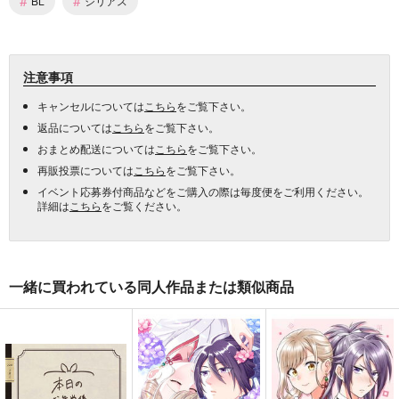
#
#
BL
シリアス
注意事項
キャンセルについては
こちら
をご覧下さい。
返品については
こちら
をご覧下さい。
おまとめ配送については
こちら
をご覧下さい。
再販投票については
こちら
をご覧下さい。
イベント応募券付商品などをご購入の際は毎度便をご利用ください。
詳細は
こちら
をご覧ください。
一緒に買われている同人作品または類似商品