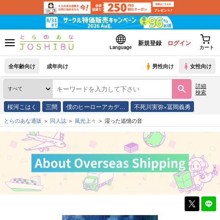
新規登録
ログイン
Language
カート
全年齢向け
成年向け
男性向け
女性向け
詳細
検索
桜河こはく
三間
僕のヒーローアカデ…
不死川実弥×冨岡義勇
とらのあな通販
同人誌
風光上々
湿った追憶の音