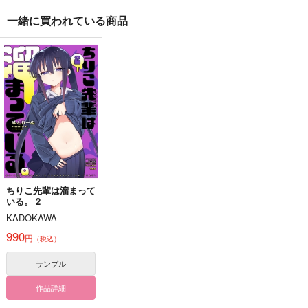
一緒に買われている商品
ゆきちゃんと私[極]
Forever yours
幸せの必要条件
ふたつき
ちりめんカンパネラ
ちりめんカンパネラ
1,320
1,572
472
円
円
円
（税込）
（税込）
（税込）
不動行光×女審神者
諸伏景光×降谷零
諸伏景光×降谷零
サンプル
サンプル
サンプル
作品詳細
作品詳細
作品詳細
ちりこ先輩は溜まって
いる。 2
KADOKAWA
990
円
（税込）
サンプル
作品詳細