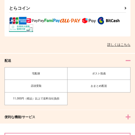
1,887
865
865
円
円
円
（税込）
（税込）
（税込）
とらコイン
タルタリヤ
マレウス×レオナ
小宮×トガシ
サンプル
サンプル
サンプル
作品詳細
作品詳細
作品詳細
詳しくはこちら
配送
宅配便
ポスト投函
店頭受取
おまとめ配送
11,000円（税込）以上で送料当社負担
追憶のプリズム
追憶/憧憬
便利な機能/サービス
papiness
しらす村
1,572
605
円
円
（税込）
（税込）
アスラン×カガリ
善法寺伊作×食満留三郎