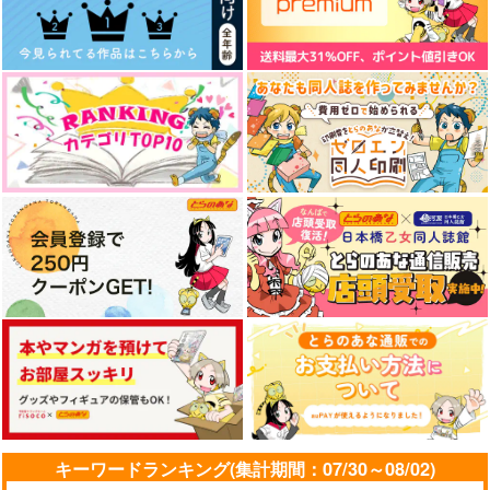
カルマート
Duelist on Ice
To the Beginning
上々
As.
THE T.G.S
472
315
1,100
円
円
円
（税込）
（税込）
（税込）
蘇枋隼飛×桜遥
ジャック×不動遊星
牛尾哲×不動遊星
サンプル
サンプル
サンプル
作品詳細
作品詳細
作品詳細
キーワードランキング(集計期間：07/30～08/02)
不動の恒星（再販版）
意外や以外
眩い追憶の白