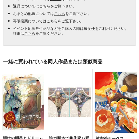
返品については
こちら
をご覧下さい。
おまとめ配送については
こちら
をご覧下さい。
再販投票については
こちら
をご覧下さい。
イベント応募券付商品などをご購入の際は毎度便をご利用ください。
詳細は
こちら
をご覧ください。
一緒に買われている同人作品または類似商品
明けの明星とドリーム
誰ガ脚本で劇作家ハ踊
純喫茶ホークス