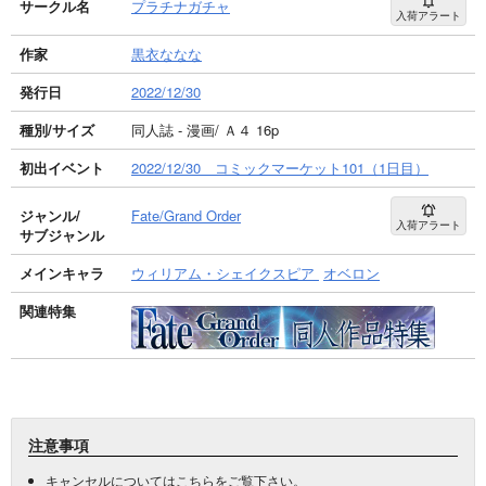
サークル名
プラチナガチャ
入荷アラート
作家
黒衣ななな
発行日
2022/12/30
種別/サイズ
同人誌 - 漫画/ Ａ４ 16p
初出イベント
2022/12/30 コミックマーケット101（1日目）
ジャンル/
Fate/Grand Order
入荷アラート
サブジャンル
メインキャラ
ウィリアム・シェイクスピア
オベロン
関連特集
注意事項
キャンセルについては
こちら
をご覧下さい。