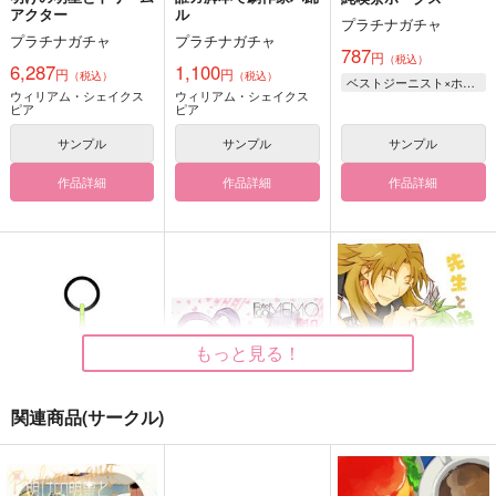
アクター
ル
プラチナガチャ
プラチナガチャ
プラチナガチャ
787
円
（税込）
6,287
1,100
円
円
（税込）
（税込）
ベストジーニスト×ホークス
ウィリアム・シェイクス
ウィリアム・シェイクス
ピア
ピア
サンプル
サンプル
サンプル
作品詳細
作品詳細
作品詳細
もっと見る！
関連商品(サークル)
FGOアンブレラマー
Fate/GOMEMO10
先生と弟子のフルコー
カー●ガラス