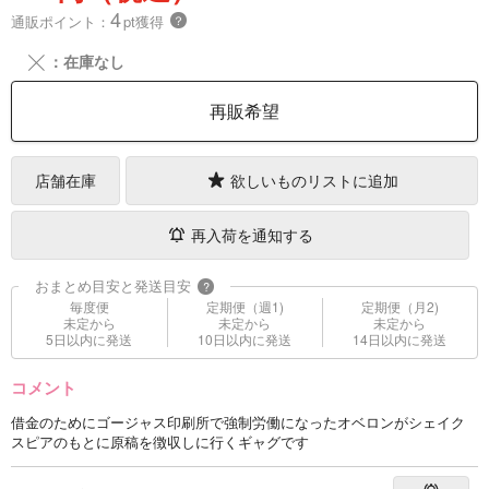
4
通販ポイント：
pt獲得
？
╳
：在庫なし
再販希望
店舗在庫
欲しいものリストに追加
再入荷を通知する
おまとめ目安と発送目安
?
毎度便
定期便（週1)
定期便（月2)
未定から
未定から
未定から
5日以内に発送
10日以内に発送
14日以内に発送
コメント
借金のためにゴージャス印刷所で強制労働になったオベロンがシェイク
スピアのもとに原稿を徴収しに行くギャグです