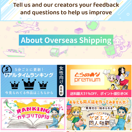
1,415
円
Fate/Grand Order
専売
（税込）
サンプル
サンプル
サンプル
Fate/Grand Order
オベロン×ぐだ子
Fate/Grand Order
ウィリアム・シェイクスピア
作品詳細
作品詳細
作品詳細
ぐだ男×オベロン
オベロン・ヴォーティガーン
サンプル
サンプル
サンプル
カート
カート
カート
舟幽霊
Romancia02
スイートサレンダー
泥沼分室
m.m.m.
PONZOOM
1,572
2,292
1,320
円
円
円
（税込）
（税込）
（税込）
【本無し】『此処より
【ブックケース無し】
Afterglow
勝海舟
シグルド
エドモン×ぐだ子
永遠（とわ）に』シリ
此処より永遠（とわ）
ドーナツアロー
ーズ用ブックケース
に side：ＯＲ
SfMD
SfMD
サンプル
サンプル
サンプル
831
円
専売
（税込）