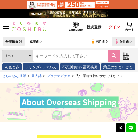
新規登録
ログイン
Language
カート
全年齢向け
成年向け
男性向け
女性向け
詳細
検索
灰色と赤
フリンズ×ファルカ
不死川実弥×冨岡義勇
薬屋のひとりごと
とらのあな通販
同人誌
プラチナガチャ
先生原稿進捗いかがですか？？