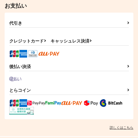
787
円
専売
（税込）
Fate/Grand Order
お支払い
Fate/Grand Order
Fate/Grand Order
オベロン
オベロン×ぐだ男
オベロン
アルトリア・ペンドラゴン
代引き
藤丸立香
サンプル
サンプル
サンプル
カート
カート
カート
クレジットカード
キャッシュレス決済
後払い決済
とらコイン
詳しくはこちら