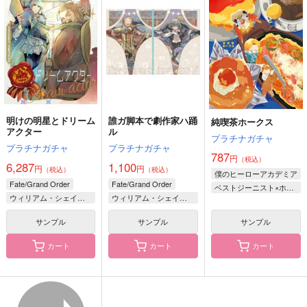
ス！
ワダメモ
Qwerty
茶柱プロジェクト
785
円
（税込）
504
1,650
円
円
（税込）
（税込）
ケイローン×アキレウス
サンプル
サンプル
サンプル
作品詳細
作品詳細
作品詳細
明けの明星とドリーム
誰ガ脚本で劇作家ハ踊
純喫茶ホークス
アクター
ル
プラチナガチャ
プラチナガチャ
プラチナガチャ
787
円
（税込）
6,287
1,100
円
円
（税込）
（税込）
僕のヒーローアカデミア
Fate/Grand Order
Fate/Grand Order
ベストジーニスト×ホークス
ウィリアム・シェイクスピア
ウィリアム・シェイクスピア
オベロン・ヴォーティガーン
オベロン・ヴォーティガーン
サンプル
サンプル
サンプル
カート
カート
カート
Aとの軌跡
SKY TUNE PAPA
FGO Illustrations 13
ゲンサイテイ
メガキノ
ReDrop