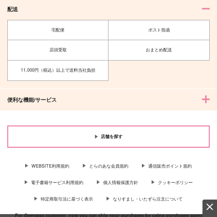
配送
宅配便
ポスト投函
店頭受取
おまとめ配送
11,000円（税込）以上で送料当社負担
便利な機能/サービス
店舗を探す
WEBSITE利用規約
とらのあな会員規約
通信販売ポイント規約
電子書籍サービス利用規約
個人情報保護方針
クッキーポリシー
特定商取引法に基づく表示
なりすまし・いたずら注文について
For Overseas customer, now you can ship your purchases by using purchases agent