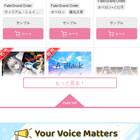
Fate/Grand Order
550
円
ギルガメッシュ
ぐだ子
（税込）
Fate/Grand Order
Fate/Grand Order
オベロン×ぐだ子
ウィリアム・シェイクスピア
オベロン
藤丸立香
サンプル
サンプル
サンプル
オベロン・ヴォーティガーン
サンプル
サンプル
サンプル
作品詳細
作品詳細
作品詳細
カート
カート
カート
もっと見る！
FGOミニアクキー(ガ
FGOミニアクキー(ガ
FGOミニアクキー(ガ
ラス風)●ヴリトラ●
ラス風)●ジャンヌオル
ラス風)●ジャンヌ●
CINDERELLA
A Blank Fairy Tale
誰ガ脚本で劇作家ハ踊
タ●
Qwerty
Qwerty
Qwerty
ル
エクスクラメーション
よもやま文庫
550
550
550
プラチナガチャ
円
円
円
マーク
（税込）
（税込）
（税込）
787
円
専売
（税込）
1,100
円
（税込）