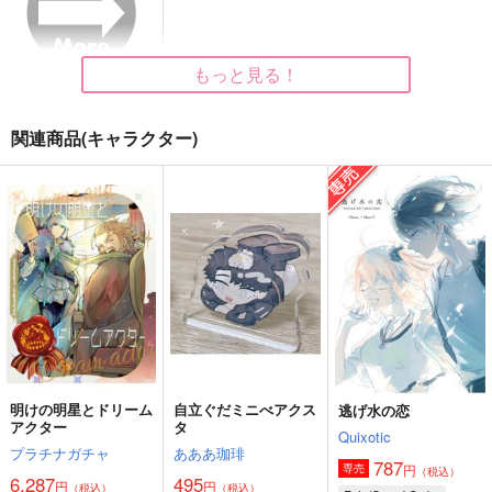
1,540
787
1,760
円
円
円
（税込）
（税込）
（税込）
キリシュタリア・ヴォー
インドラ
カーマ
ダイム
もっと見る！
サンプル
サンプル
サンプル
作品詳細
作品詳細
作品詳細
関連商品(キャラクター)
明けの明星とドリーム
自立ぐだミニべアクス
逃げ水の恋
握りの賢ちゃん
ほしのしるべ
FGOミニアクキー(ガ
アクター
タ
Quixotic
ラス風)●テスカトリポ
こねくり
メガキノ
プラチナガチャ
あああ珈琲
カ●
787
Qwerty
円
専売
（税込）
787
472
6,287
495
円
円
（税込）
（税込）
円
円
（税込）
（税込）