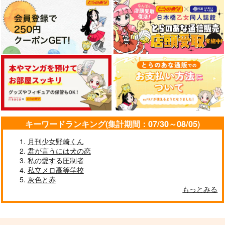
1,572
1,100
円
円
専売
専売
（税込）
（税込）
作品詳細
作品詳細
作品詳細
Fate/Grand Order
Fate/Grand Order
Fate/Grand Order
オベロン×ぐだ子
オベロン×ぐだ子
オベロン×ぐだ子
サンプル
サンプル
サンプル
カート
カート
カート
キーワードランキング(集計期間：07/30～08/05)
あなたへ
FGOミニアクキー●紅
月刊少女野崎くん
閻魔●
君が言うには犬の恋
KaM
Qwerty
私の愛する圧制者
1,572
円
（税込）
私立メロ高等学校
377
円
（税込）
アルジュナ
灰色と赤
紅閻魔
もっとみる
アンクレジット
図解でわかる！カンタ
VOID MEMORY
サンプル
サンプル
ンおべめし！ミニオベ
hole fall
夜明けのくじら
ロンめし
No.955 Dream eyes
1,572
作品詳細
作品詳細
1,100
円
専売
円
（税込）
（税込）