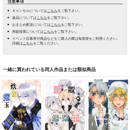
注意事項
キャンセルについては
こちら
をご覧下さい。
返品については
こちら
をご覧下さい。
おまとめ配送については
こちら
をご覧下さい。
再販投票については
こちら
をご覧下さい。
イベント応募券付商品などをご購入の際は毎度便をご利用ください。
詳細は
こちら
をご覧ください。
一緒に買われている同人作品または類似商品