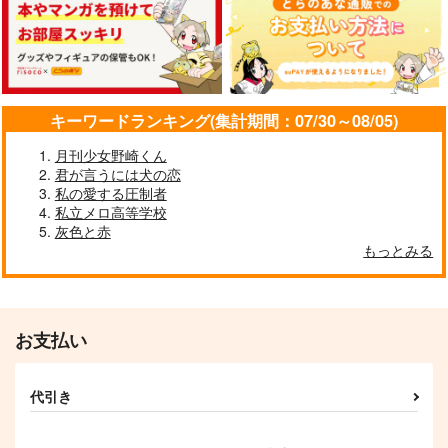
サンプル
サンプル
サンプル
作品詳細
作品詳細
作品詳細
キーワードランキング(集計期間：07/30～08/05)
月刊少女野崎くん
君が言うには犬の恋
私の愛する圧制者
私立メロ高等学校
灰色と赤
もっとみる
precious secret
チェックワンツー
持てるものなら与えて
Retake！
欲しい
娘はやらん!!!
おつまみ珍味
雨止み
787
円
（税込）
629
787
円
専売
円
専売
俺の写しは最高に可愛
魚座再録集 いつかの
（税込）
（税込）
お支払い
刀剣乱舞
い！
話をしよう
刀剣乱舞
刀剣乱舞
山姥切国広×山姥切長義
樹洞の森
魚座
山姥切国広×山姥切長義
山姥切国広×山姥切長義
代引き
787
3,128
円
円
（税込）
（税込）
サンプル
サンプル
サンプル
山姥切国広×山姥切長義
山姥切国広×山姥切長義
カート
カート
カート