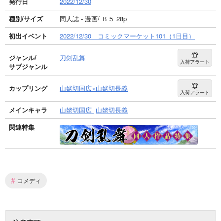
発行日
2022/12/30
種別/サイズ
同人誌 - 漫画/ Ｂ５ 28p
初出イベント
2022/12/30 コミックマーケット101（1日目）
ジャンル/
刀剣乱舞
入荷アラート
サブジャンル
カップリング
山姥切国広×山姥切長義
入荷アラート
メインキャラ
山姥切国広
山姥切長義
関連特集
#
コメディ