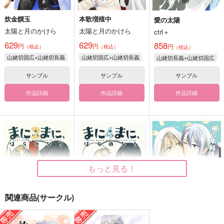
炊金饌玉
本歌増殖中
愛の太陽
太陽と月のかけら
太陽と月のかけら
ctrl＋
629
629
858
円
円
円
（税込）
（税込）
（税込）
山姥切国広×山姥切長義
山姥切国広×山姥切長義
山姥切長義×山姥切国広
サンプル
サンプル
サンプル
作品詳細
作品詳細
作品詳細
もっと見る！
関連商品(サークル)