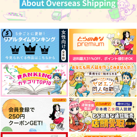
山姥切国広×山姥切長義
山姥切国広×山姥切長義
山姥切長義×山姥切国広
サンプル
サンプル
サンプル
作品詳細
作品詳細
作品詳細
くにちょぎつめ！
山姥切劇場 極
恋と呪いは紙一重！？
ONE CHANCE!
C.latte
あめだまファクトリ
ー
707
472
円
円
専売
（税込）
（税込）
550
刀剣乱舞
刀剣乱舞
円
（税込）
山姥切国広×山姥切長義
山姥切国広×山姥切長義
初戀綴り -にど寝 再録
夏夕
刀剣乱舞
八月の信仰
集-
山姥切国広×山姥切長義
fefefe
ctrl＋
にど寝
157
707
円
サンプル
サンプル
サンプル
円
（税込）
（税込）
1,572
円
（税込）
山姥切国広×山姥切長義
山姥切長義×山姥切国広
カート
カート
カート
山姥切国広×山姥切長義