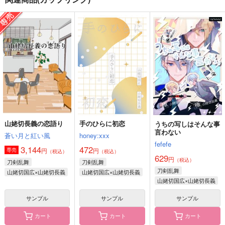
る！前編
メメントミント
fefefe
Rabbit Hole.
1,477
3,929
円
円
（税込）
（税込）
944
円
（税込）
山姥切国広×山姥切長義
山姥切国広×山姥切長義
山姥切国広×山姥切長義
サンプル
サンプル
サンプル
作品詳細
作品詳細
作品詳細
山姥切長義の恋語り
手のひらに初恋
うちの写しはそんな事
言わない
蒼い月と紅い風
honey:xxx
fefefe
3,144
472
円
円
専売
（税込）
（税込）
629
円
（税込）
刀剣乱舞
刀剣乱舞
刀剣乱舞
山姥切国広×山姥切長義
山姥切国広×山姥切長義
山姥切国広×山姥切長義
サンプル
サンプル
サンプル
すこしふしぎ2
小田原抄録4
ちょぎたまV!!!
カート
カート
カート
ctrl＋
PINK POWER
樹洞の森