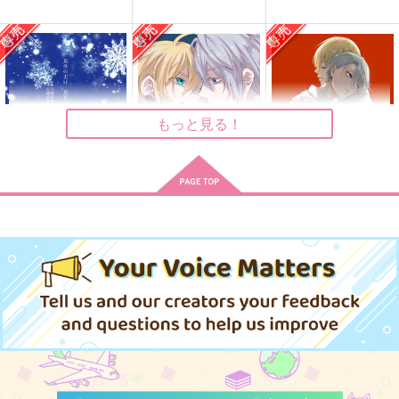
715
472
787
円
円
円
（税込）
（税込）
（税込）
山姥切長義×山姥切国広
山姥切国広×山姥切長義
山姥切国広×山姥切長義
サンプル
サンプル
サンプル
作品詳細
作品詳細
作品詳細
もっと見る！
真冬の王は真夏の夢を
鳩星に願いをキス
傷の帳/解前編
見るか
PINK POWER
いであろっく
AMBIVALENT
315
1,155
円
専売
円
専売
（税込）
（税込）
1,572
円
専売
（税込）
刀剣乱舞
刀剣乱舞
刀剣乱舞
山姥切国広×山姥切長義
山姥切国広×山姥切長義
山姥切国広×山姥切長義
再録集 紋黄蝶
Ocean eyes
猫になりたい
サンプル
サンプル
サンプル
ぼんくら
ぼんくら
ctrl＋
カート
カート
カート
3,670
1,887
708
円
円
円
（税込）
（税込）
（税込）