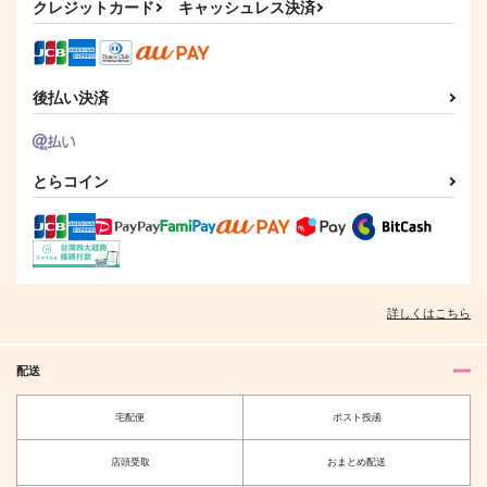
クレジットカード
キャッシュレス決済
サンプル
サンプル
作品詳細
作品詳細
後払い決済
とらコイン
脱落者 山姥切長義
君とつむぐ物語
いずれの人にも、その
(上)
人の本を
鳩時計
詳しくはこちら
ALLEY
。
1,100
円
専売
（税込）
1,195
825
円
専売
円
専売
（税込）
（税込）
刀剣乱舞
配送
刀剣乱舞
刀剣乱舞
山姥切国広×山姥切長義
山姥切国広×山姥切長義
山姥切国広×山姥切長義
宅配便
ポスト投函
サンプル
サンプル
サンプル
店頭受取
おまとめ配送
カート
カート
カート