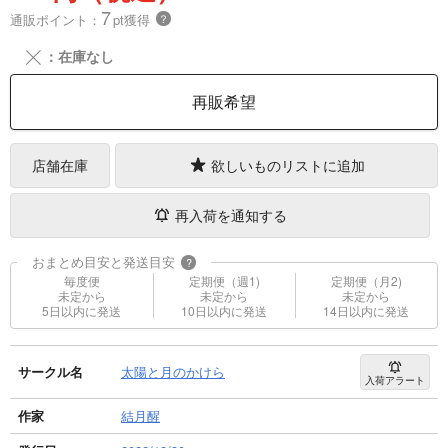
7
通販ポイント：
pt獲得
？
╳
：在庫なし
再販希望
店舗在庫
欲しいものリストに追加
再入荷を通知する
おまとめ目安と発送目安
?
毎度便
定期便（週1)
定期便（月2)
未定から
未定から
未定から
5日以内に発送
10日以内に発送
14日以内に発送
サークル名
太陽と月のかけら
入荷アラート
作家
結月醒