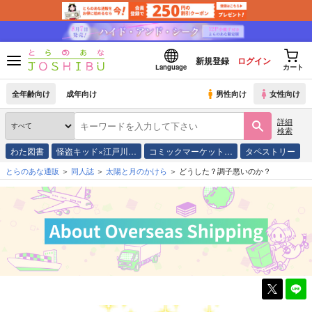
新規登録
ログイン
Language
カート
全年齢向け
成年向け
男性向け
女性向け
詳細
検索
わた図書
怪盗キッド×江戸川…
コミックマーケット…
タペストリー
とらのあな通販
同人誌
太陽と月のかけら
どうした？調子悪いのか？