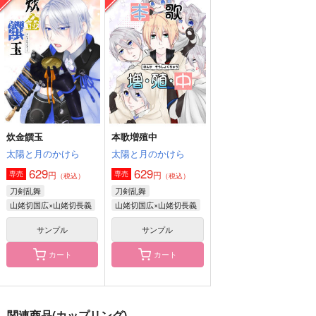
まにのいるまに、はら
まにのいるまに、はら
俺の本科は亜種かもし
のなる2
のなる4
れない
Chocolate jam
Chocolate jam
杏屋
715
715
1,415
円
円
円
（税込）
（税込）
（税込）
山姥切国広×山姥切長義
山姥切国広×山姥切長義
山姥切国広×山姥切長義
サンプル
サンプル
サンプル
作品詳細
作品詳細
作品詳細
炊金饌玉
本歌増殖中
太陽と月のかけら
太陽と月のかけら
629
629
円
円
専売
専売
（税込）
（税込）
刀剣乱舞
刀剣乱舞
山姥切国広×山姥切長義
山姥切国広×山姥切長義
サンプル
サンプル
カート
カート
雪解けの頃より
扉の奥にはヒミツがあ
ｆ
関連商品(カップリング)