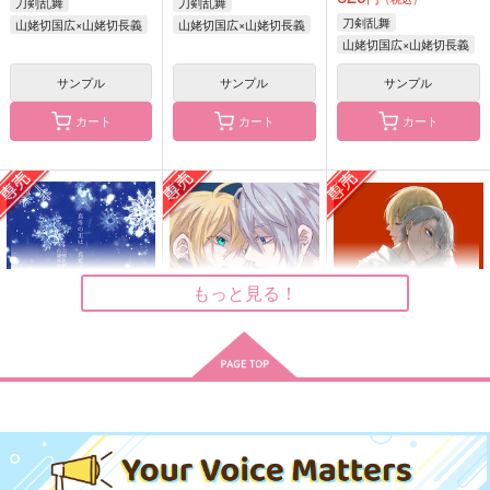
刀剣乱舞
刀剣乱舞
刀剣乱舞
山姥切国広×山姥切長義
山姥切国広×山姥切長義
山姥切国広×山姥切長義
サンプル
サンプル
サンプル
カート
カート
カート
本歌増殖中
写し写され世は情け3
写しに関する二、三の
こと
太陽と月のかけら
ひめぐすく
ctrl＋
629
472
円
円
（税込）
（税込）
660
円
山姥切長義
（税込）
山姥切国広×山姥切長義
山姥切長義×山姥切国広
もっと見る！
サンプル
サンプル
サンプル
作品詳細
作品詳細
作品詳細
真冬の王は真夏の夢を
鳩星に願いをキス
傷の帳/解前編
見るか
PINK POWER
いであろっく
AMBIVALENT
315
1,155
円
専売
円
専売
（税込）
（税込）
1,572
円
専売