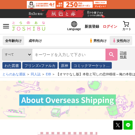
新規登録
ログイン
Language
カート
全年齢向け
成年向け
男性向け
女性向け
詳細
検索
わた図書
フリンズ×ファルカ
原神
コミックマーケット…
とらのあな通販
同人誌
EIB
【オマケなし版】本歌と写しの恋仲模様～俺の本歌