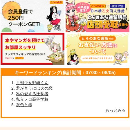
550
刀剣乱舞
刀剣乱舞
円
（税込）
山姥切国広×山姥切長義
山姥切国広×山姥切長義
刀剣乱舞
山姥切国広×山姥切長義
サンプル
サンプル
サンプル
カート
カート
カート
PURE GOLD （オマ
【オマケなし】猫殺し
その顔××につき！(オ
ケなし）
くんはスキだらけ
マケなし)
ラー油天国
湯屋
cy99
677
755
787
円
円
円
（税込）
（税込）
（税込）
弟×兄
南泉一文字×山姥切長義
カイザー×潔世一
キーワードランキング(集計期間：07/30～08/05)
サンプル
サンプル
サンプル
月刊少女野崎くん
作品詳細
作品詳細
作品詳細
君が言うには犬の恋
私の愛する圧制者
私立メロ高等学校
灰色と赤
もっとみる
precious secret
チェックワンツー
持てるものなら与えて
Retake！
欲しい
娘はやらん!!!
おつまみ珍味
雨止み
787
円
（税込）