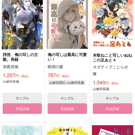
拝啓、俺の写しの主
俺の写しは最高に可愛
本歌ねこと写しいぬね
殿。再録
い！
この足あと４
深夜徘徊
樹洞の森
ネガティブこじらせ
隊
1,257
787
円
円
（税込）
（税込）
1,540
山姥切長義
山姥切国広×山姥切長義
円
（税込）
山姥切長義
サンプル
サンプル
サンプル
作品詳細
作品詳細
作品詳細