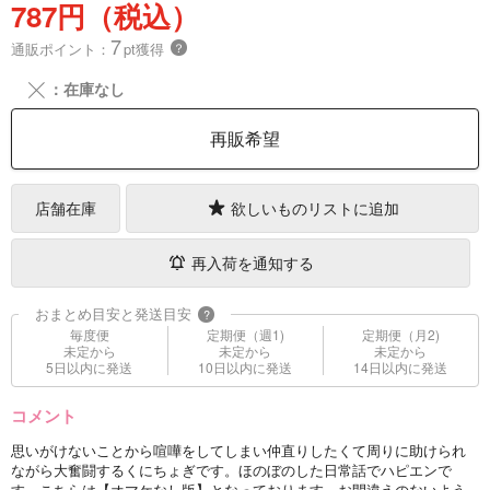
787円（税込）
7
通販ポイント：
pt獲得
？
╳
：在庫なし
再販希望
店舗在庫
欲しいものリストに追加
再入荷を通知する
おまとめ目安と発送目安
?
毎度便
定期便（週1)
定期便（月2)
未定から
未定から
未定から
5日以内に発送
10日以内に発送
14日以内に発送
コメント
思いがけないことから喧嘩をしてしまい仲直りしたくて周りに助けられ
ながら大奮闘するくにちょぎです。ほのぼのした日常話でハピエンで
す。こちらは【オマケなし版】となっております。お間違えのないよう