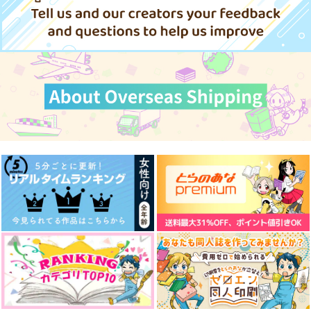
（税込）
刀剣乱舞
刀剣乱舞
刀剣乱舞
山姥切国広×山姥切長義
山姥切国広×山姥切長義
山姥切国広×山姥切長義
サンプル
サンプル
サンプル
カート
カート
カート
うちの写しはそんな事
オマケなし【通常版】
AMBER SKY【オマケ
言わない
シュウハル夏アンソロ
なし】
ジー「オアシスで待ち
fefefe
落ちろ！桃源郷
けろりっち
合わせ」
629
2,200
2,200
円
円
円
（税込）
（税込）
（税込）
山姥切国広×山姥切長義
シュウ×ハルカ
石神千空×コハク
サンプル
サンプル
サンプル
作品詳細
作品詳細
作品詳細
くにちょぎつめ！
山姥切劇場 極
恋と呪いは紙一重！？
ONE CHANCE!
C.latte
あめだまファクトリ
ー
707
472
円
円
専売
（税込）
（税込）