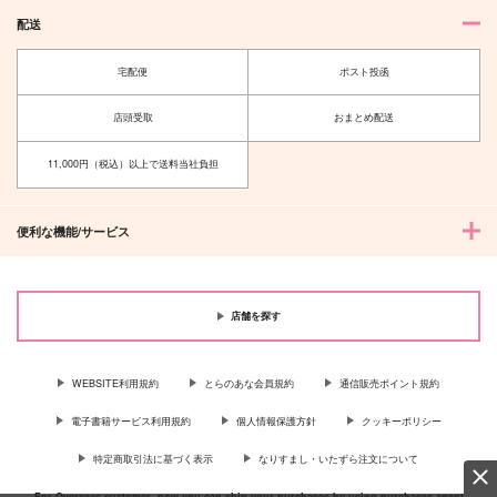
1,195
825
円
専売
円
専売
（税込）
（税込）
刀剣乱舞
配送
刀剣乱舞
刀剣乱舞
山姥切国広×山姥切長義
山姥切国広×山姥切長義
山姥切国広×山姥切長義
宅配便
ポスト投函
サンプル
サンプル
サンプル
ある日突然幼馴染が分
クリミツ セ クー
店頭受取
おまとめ配送
離した話（オマケな
ル Deux【オマケな
し）
し】
カート
カート
カート
ESplus
アゴビカリばなな
11,000円（税込）以上で送料当社負担
630
472
円
円
（税込）
（税込）
爆豪勝己×緑谷出久
大倶利伽羅×燭台切光忠
便利な機能/サービス
サンプル
サンプル
作品詳細
作品詳細
店舗を探す
WEBSITE利用規約
とらのあな会員規約
通信販売ポイント規約
電子書籍サービス利用規約
個人情報保護方針
クッキーポリシー
シーグラスの恋物語
特定商取引法に基づく表示
なりすまし・いたずら注文について
千の庭
629
専売
For Overseas customer, now you can ship your purchases by using purchases agent