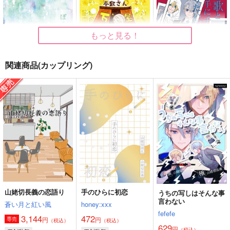
もっと見る！
関連商品(カップリング)
ぼくと君が過ごした３
金平糖くんと本歌さ
本歌と上手にチェキを
ヵ月の話
ん 冬
撮りたい国広くん
Ambivalenz
いもけんぴ
PINK POWER
315
572
472
円
円
円
（税込）
（税込）
（税込）
山姥切長義
寿嶺二×カミュ
山姥切国広×山姥切長義
サンプル
サンプル
サンプル
作品詳細
作品詳細
作品詳細
山姥切長義の恋語り
手のひらに初恋
うちの写しはそんな事
言わない
蒼い月と紅い風
honey:xxx
fefefe
3,144
472
円
円
専売
（税込）
（税込）
629
円
（税込）