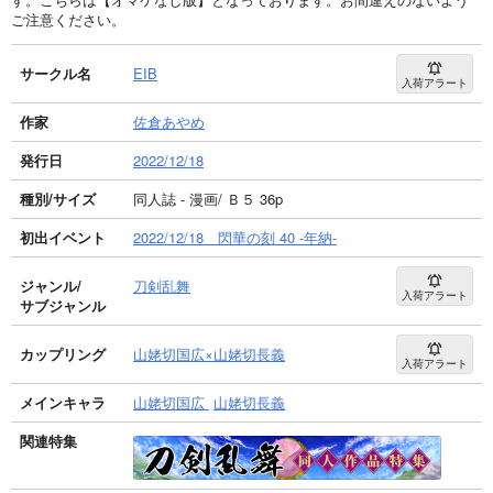
ご注意ください。
サークル名
EIB
入荷アラート
作家
佐倉あやめ
発行日
2022/12/18
種別/サイズ
同人誌 - 漫画/ Ｂ５ 36p
初出イベント
2022/12/18 閃華の刻 40 -年納-
ジャンル/
刀剣乱舞
入荷アラート
サブジャンル
カップリング
山姥切国広×山姥切長義
入荷アラート
メインキャラ
山姥切国広
山姥切長義
関連特集