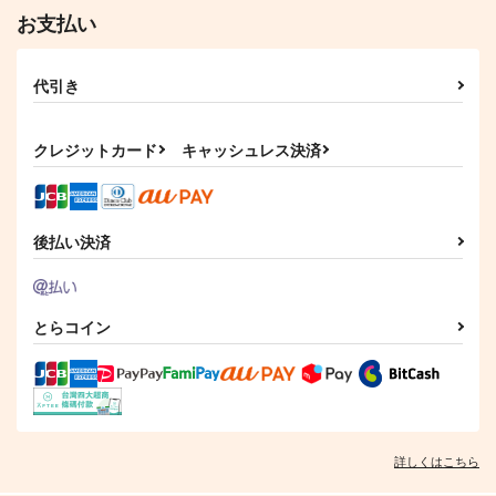
629
787
円
専売
円
専売
（税込）
（税込）
お支払い
刀剣乱舞
刀剣乱舞
刀剣乱舞
山姥切国広×山姥切長義
山姥切国広×山姥切長義
山姥切国広×山姥切長義
代引き
サンプル
サンプル
サンプル
花びら越しにキスをし
モーニング・ラブ・コ
幼馴染に24時間つきっ
カート
カート
カート
て【オマケなし】
ール【オマケなし版】
きりで看病されていま
クレジットカード
キャッシュレス決済
す。（オマケなし）
夏の暮れ
M.David
ESplus
1,650
629
630
円
円
円
（税込）
（税込）
（税込）
夏油傑×五条悟
スモーカー×女夢主
爆豪勝己×緑谷出久
後払い決済
サンプル
サンプル
サンプル
作品詳細
作品詳細
作品詳細
とらコイン
脱落者 山姥切長義
君とつむぐ物語
いずれの人にも、その
(上)
人の本を
鳩時計
詳しくはこちら
ALLEY
。
1,100
円
専売
（税込）