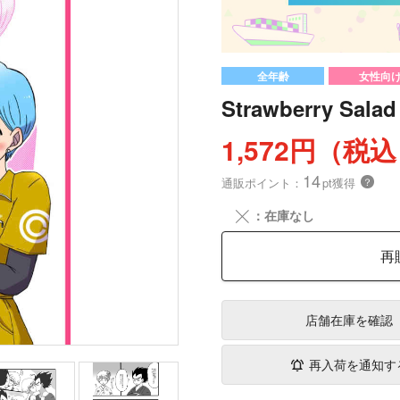
全年齢
女性向
Strawberry Salad
1,572円（税
14
通販ポイント：
pt獲得
？
╳
：在庫なし
再
店舗在庫
を確認
再入荷を通知す