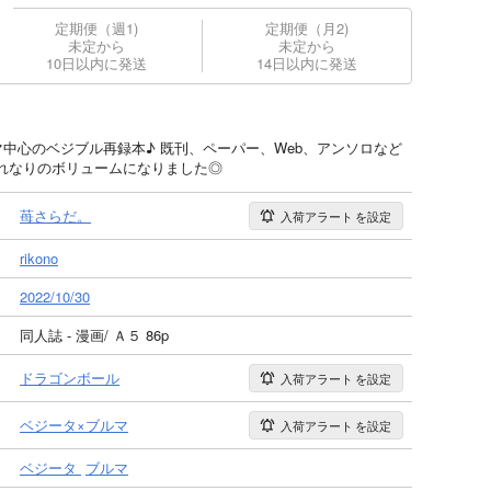
定期便（週1)
定期便（月2)
未定から
未定から
10日以内に発送
14日以内に発送
中心のベジブル再録本♪ 既刊、ペーパー、Web、アンソロなど
れなりのボリュームになりました◎
苺さらだ。
入荷アラート
を設定
rikono
2022/10/30
同人誌 - 漫画/ Ａ５ 86p
ドラゴンボール
入荷アラート
を設定
ベジータ×ブルマ
入荷アラート
を設定
ベジータ
ブルマ