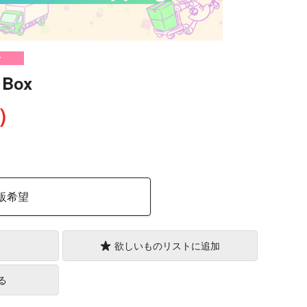
け
 Box
込）
販希望
欲しいものリストに追加
る