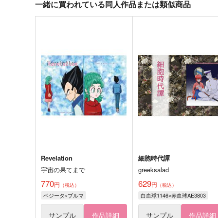
一緒に買われている同人作品または類似商品
Revelation
細胞時代譚
宇宙の果てまで
greeksalad
770
629
円
円
（税込）
（税込）
ベジータ×ブルマ
白血球1146×赤血球AE3803
サンプル
作品詳細
サンプル
作品詳細