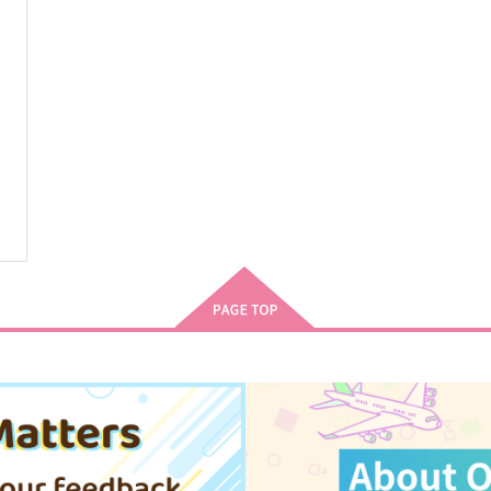
ま
苺ケーキくま耳帽子ぬい・ま
苺ケーキくま耳帽子ぬい・ま
るっとサイズ04
るっとサイズ03
る
Panier
Panier
P
3,615
3,615
3
円
円
（税込）
（税込）
サンプル
作品詳細
サンプル
作品詳細