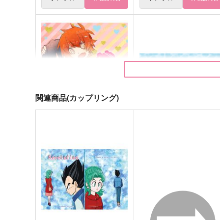
関連商品(カップリング)
やんでれごっこ
断罪×免罪 中巻
はなびえ。
存在理由
629
1,100
円
円
（税込）
（税込）
一ノ瀬トキヤ×一十木音也
カカロット×ベジータ
サンプル
作品詳細
サンプル
作品詳細