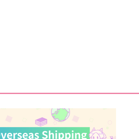
苺ケーキくま耳帽子ぬい・ま
苺ケーキくま耳帽子ぬい・ま
っとサイズ02
るっとサイズ01
anier
Panier
,615
3,615
円
円
（税込）
（税込）
サンプル
作品詳細
サンプル
作品詳細