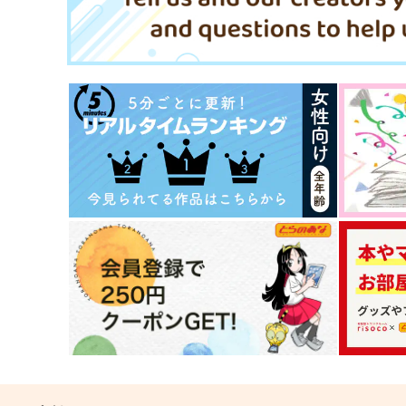
新・苺大福事件簿
苺タルトを召し上がれ
斉木文庫
斉木文庫
787
787
円
円
（税込）
（税込）
ヴェイン×パーシヴァル
ヴェイン×パーシヴァル
サンプル
作品詳細
サンプル
作品詳細