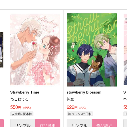
Strawberry Time
strawberry blossom
S
ねこねてる
神空
m
550
629
5
円
円
（税込）
（税込）
安室透×榎本梓
漣ジュン×巴日和
サンプル
作品詳細
サンプル
作品詳細