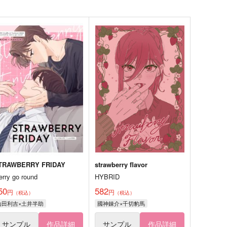
TRAWBERRY FRIDAY
strawberry flavor
erry go round
HYBRID
50
582
円
円
（税込）
（税込）
山田利吉×土井半助
國神錬介×千切豹馬
サンプル
作品詳細
サンプル
作品詳細