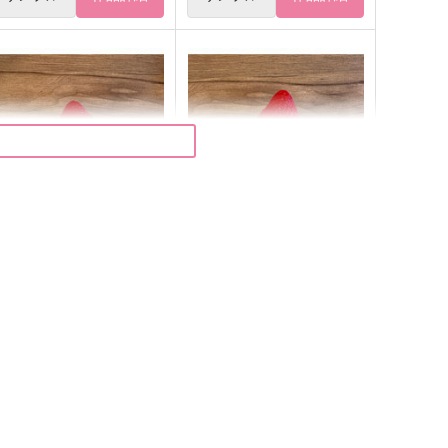
苺ケーキくま耳帽子ぬい・ま
苺ケーキくま耳帽子ぬい・ま
っとサイズ08
るっとサイズ07
anier
Panier
,615
3,615
円
円
（税込）
（税込）
サンプル
作品詳細
サンプル
作品詳細