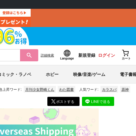
新規登録
ログイン
詳細
検索
Language
カート
コミック・ラノベ
ホビー
映像/音楽/ゲーム
電子書
急上昇ワード:
月刊少女野崎くん
わた図書
人気ワード:
カラスバ
原神
ポストする
LINEで送る