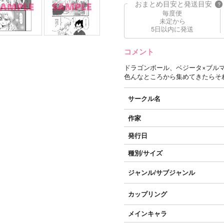
おまとめ目安と発送目安
?
毎度便
未定から
5日以内に発送
コメント
ドラゴンボール、ベジータ×ブルマ
色んなところから集めてきたらそ
サークル名
作家
発行日
種別/サイズ
ジャンル/
サブジャンル
カップリング
メインキャラ