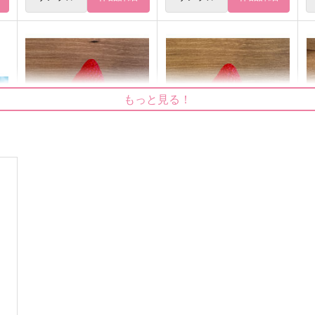
もっと見る！
苺ケーキくま耳帽子ぬい・ま
苺ケーキくま耳帽子ぬい・ま
るっとサイズ10
るっとサイズ09
る
Panier
Panier
P
3,615
3,615
3
円
円
（税込）
（税込）
サンプル
作品詳細
サンプル
作品詳細