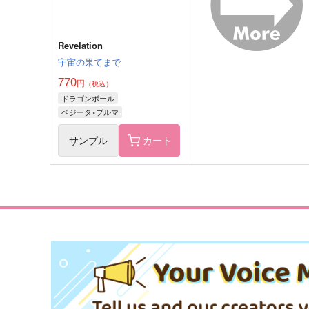
Revelation
宇宙の果てまで
770
円
（税込）
ドラゴンボール
ベジータ×ブルマ
サンプル
カート
苺ケーキくま耳帽子ぬい・ま
苺ケーキくま耳帽子ぬい・
るっとサイズ06
るっとサイズ05
Panier
Panier
3,615
3,615
円
円
（税込）
（税込）
サンプル
作品詳細
サンプル
作品詳細