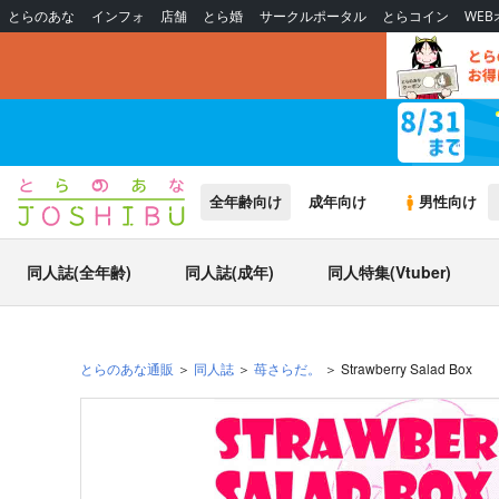
とらのあな
インフォ
店舗
とら婚
サークルポータル
とらコイン
WE
全年齢向け
成年向け
男性向け
同人誌(全年齢)
同人誌(成年)
同人特集(Vtuber)
とらのあな通販
同人誌
苺さらだ。
Strawberry Salad Box