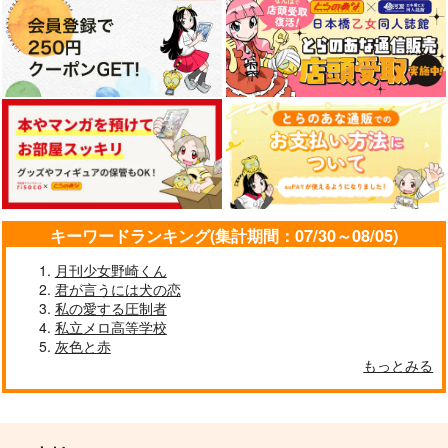
心心相印
Anecdotes
embrace
Gottani
こんなもん
smallbox
710
472
1,257
円
円
円
（税込）
（税込）
（税込）
場地圭介×松野千冬
場地圭介×松野千冬
松野千冬×場地圭介
サンプル
サンプル
サンプル
作品詳細
作品詳細
作品詳細
キーワードランキング(集計期間：07/30～08/05)
月刊少女野崎くん
君が言うには犬の恋
私の愛する圧制者
私立メロ高等学校
灰色と赤
もっとみる
あおくひかる
夜明けのトゥルーエン