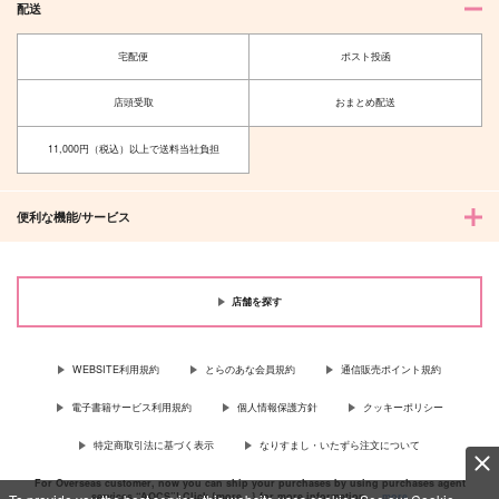
配送
宅配便
ポスト投函
店頭受取
おまとめ配送
11,000円（税込）以上で送料当社負担
便利な機能/サービス
店舗を探す
WEBSITE利用規約
とらのあな会員規約
通信販売ポイント規約
電子書籍サービス利用規約
個人情報保護方針
クッキーポリシー
特定商取引法に基づく表示
なりすまし・いたずら注文について
For Overseas customer, now you can ship your purchases by using purchases agent
services “AOCS”! Click {more…} for more information …
more