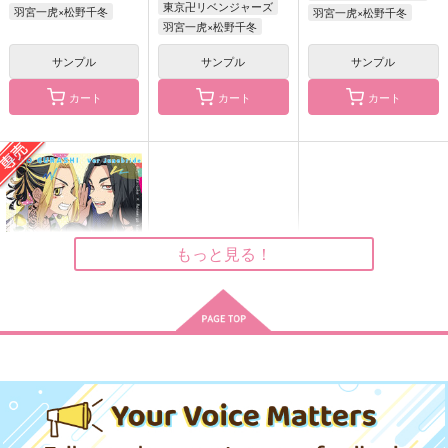
東京卍リベンジャーズ
羽宮一虎×松野千冬
羽宮一虎×松野千冬
羽宮一虎×松野千冬
始まりのうた、祈りの
ばぶ！ばぶ！ばぶ！～
Sunday＆Sundae
サンプル
サンプル
サンプル
聚合
とーまんにばぶがやっ
森くり堂
てきた！？～
十五夜堂
TSUBUKKO
カート
カート
カート
787
円
（税込）
787
787
円
円
（税込）
（税込）
場地圭介×松野千冬
同田貫正国×審神者
松野千冬×花垣武道
サンプル
サンプル
サンプル
作品詳細
作品詳細
作品詳細
もっと見る！
トリオぐらしジュンブ
ラ編
パズルピース
セール中
専売