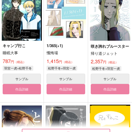
キャンプ行こ
1/365(+1)
咲き誇れブルースター
睡眠大事
懺悔場
帰り道ジェット
787
1,415
2,357
円
円
円
（税込）
（税込）
（税込）
羽宮一虎×松野千冬
松野千冬×羽宮一虎
松野千冬×羽宮一虎
サンプル
サンプル
サンプル
作品詳細
作品詳細
作品詳細