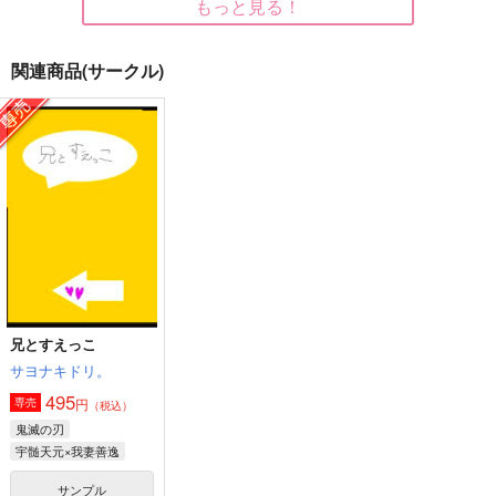
もっと見る！
関連商品(サークル)
とらの涙
知らないままでいて
兄とすえっこ
帰り道ジェット
はらぺこ。
サヨナキドリ。
1,415
472
495
円
円
円
（税込）
（税込）
（税込）
松野千冬×羽宮一虎
羽宮一虎×松野千冬
宇髄天元×我妻善逸
サンプル
サンプル
サンプル
作品詳細
作品詳細
作品詳細
兄とすえっこ
サヨナキドリ。
495
円
専売
（税込）
鬼滅の刃
宇髄天元×我妻善逸
サンプル