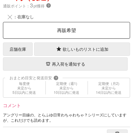
3
通販ポイント：
pt獲得
？
╳
：在庫なし
再販希望
店舗在庫
欲しいものリストに追加
再入荷を通知する
おまとめ目安と発送目安
?
毎度便
定期便（週1)
定期便（月2)
未定から
未定から
未定から
5日以内に発送
10日以内に発送
14日以内に発送
コメント
アングリー目線の、とらふゆ日常わちゃわちゃ？シリーズにしています
が、これだけでも読めます。