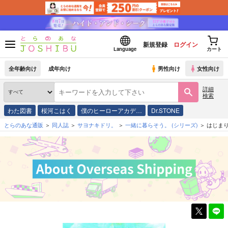
新規登録
ログイン
Language
カート
全年齢向け
成年向け
男性向け
女性向け
詳細
検索
わた図書
桜河こはく
僕のヒーローアカデ…
Dr.STONE
とらのあな通販
同人誌
サヨナキドリ。
一緒に暮らそう。
(シリーズ)
はじま