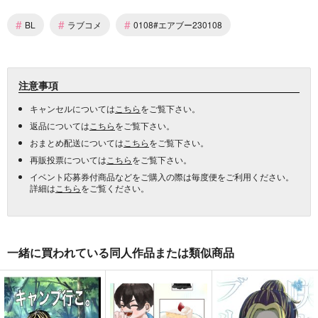
#
#
#
BL
ラブコメ
0108#エアブー230108
注意事項
キャンセルについては
こちら
をご覧下さい。
返品については
こちら
をご覧下さい。
おまとめ配送については
こちら
をご覧下さい。
再販投票については
こちら
をご覧下さい。
イベント応募券付商品などをご購入の際は毎度便をご利用ください。
詳細は
こちら
をご覧ください。
一緒に買われている同人作品または類似商品