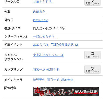
サークル名
サヨナキドリ。
入荷アラート
作家
内藤御之
発行日
2023/01/08
種別/サイズ
同人誌 - 小説/ Ａ５ 34p
シリーズ（同人）
一緒に暮らそう。
初出イベント
2023/01/08 TOKYO罹破維武 12
ジャンル/
東京卍リベンジャーズ
入荷アラート
サブジャンル
カップリング
羽宮一虎×松野千冬
入荷アラート
メインキャラ
松野千冬
羽宮一虎
場地圭介
関連特集