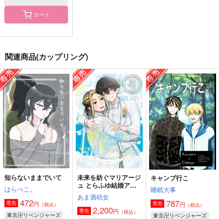
カート
アンコールはいらない
ALL IDOL TORA
不交換日記
CHIBORI
ONESTAR
関連商品(カップリング)
黄色いblues
993
660
1,887
円
円
円
（税込）
（税込）
（税込）
羽宮一虎×場地圭介
羽宮一虎×場地圭介
場地圭介×羽宮一虎
サンプル
サンプル
サンプル
作品詳細
作品詳細
作品詳細
知らないままでいて
未来を紡ぐマリアージ
キャンプ行こ
ュ とらふゆ結婚アン
はらぺこ。
睡眠大事
ソロジー
あま酒幼女
472
787
円
専売
円
専売
（税込）
（税込）
2,200
円
専売
（税込）
東京卍リベンジャーズ
東京卍リベンジャーズ