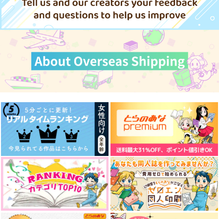
330
円
（税込）
東京卍リベンジャーズ
エンドロールで終わり
場地課長の日常
白雪姫 THE AFTER
場地圭介×羽宮一虎×松野千冬
じゃない
タケノコワークス
Mimosa
パンタグラフ
サンプル
1,257
715
円
円
（税込）
（税込）
629
円
（税込）
場地圭介×松野千冬
場地圭介×松野千冬
カート
松野千冬×花垣武道
サンプル
サンプル
サンプル
作品詳細
作品詳細
作品詳細