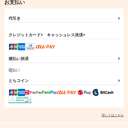
ド
お支払い
鉢植え23℃
25:00
715
円
（税込）
660
円
（税込）
代引き
松野千冬×場地圭介
松野千冬×場地圭介
サンプル
サンプル
クレジットカード
キャッシュレス決済
作品詳細
作品詳細
後払い決済
とらコイン
詳しくはこちら