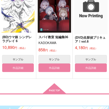
660
円
専売
（税込）
944
1,218
629
円
円
629
円
890
（税込）
（税込）
（税込）
円
専売
円
専売
（税込）
（税込）
名探偵コナン
萩原研二×松田陣平
萩原研二×松田陣平
萩原研二×松田陣平
名探偵コナン
名探偵コナン
萩原研二×松田陣平
萩原研二×松田陣平
萩原研二×松田陣平
サンプル
サンプル
サンプル
サンプル
サンプル
サンプル
作品詳細
作品詳細
作品詳細
カート
カート
カート
(BD)ウマ娘 シンデレ
スパイ教室 短編集06
(DVD)名探偵プリキュ
ラグレイ 6
ア！vol.6
KADOKAWA
10,890
4,180
円
円
（税込）
（税込）
858
円
（税込）
サンプル
サンプル
サンプル
作品詳細
作品詳細
作品詳細
萩松Web総集編2
天使のしわざ
月のない軌道
SEVENQUEEN
Ｉｒｉｓ
季夏にふける
波音に隠した眩しすぎ
最初で最後の
春風は瞬きの中に
る片恋は
1,595
629
扇面の花筏
787
扇面の花筏
円
円
円
（税込）
（税込）
（税込）
扇面の花筏