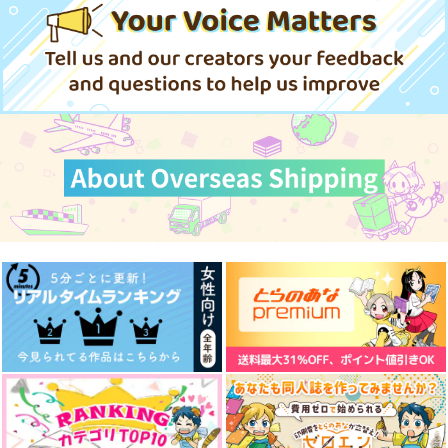
787
629
萩原研二×松田陣平
萩原研二×松田陣平
松田陣平×萩原研二
円
専売
円
専売
（税込）
（税込）
629
円
専売
（税込）
名探偵コナン
名探偵コナン
サンプル
サンプル
サンプル
名探偵コナン
萩原研二×松田陣平
萩原研二×松田陣平
萩原研二×松田陣平
作品詳細
作品詳細
作品詳細
サンプル
サンプル
サンプル
カート
カート
カート
目は口ほどに愛を吼え
波音に隠した眩しすぎ
る
る片恋は
overdose
扇面の花筏
間に合わせの恋なん
天使のしわざ
萩松Web総集編2
890
629
円
円
（税込）
（税込）
て。
Ｉｒｉｓ
SEVENQUEEN
萩原研二×松田陣平
萩原研二×松田陣平