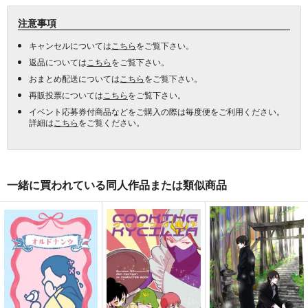
注意事項
キャンセルについては
こちら
をご覧下さい。
返品については
こちら
をご覧下さい。
おまとめ配送については
こちら
をご覧下さい。
再販投票については
こちら
をご覧下さい。
イベント応募券付商品などをご購入の際は毎度便をご利用ください。
詳細は
こちら
をご覧ください。
一緒に買われている同人作品または類似商品