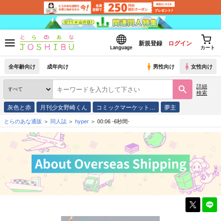
新規登録
ログイン
Language
カート
全年齢向け
成年向け
男性向け
女性向け
詳細
検索
灰色と赤
月刊少女野崎くん
コミックマーケット…
夢主
とらのあな通販
同人誌
hyper
00:06 -6秒間-