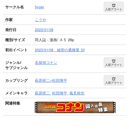
サークル名
hyper
入荷アラート
作家
こうや
発行日
2023/01/08
種別/サイズ
同人誌 - 漫画/ Ａ５ 26p
初出イベント
2023/01/08 秘密の裏稼業 33
ジャンル/
名探偵コナン
入荷アラート
サブジャンル
カップリング
萩原研二×松田陣平
入荷アラート
メインキャラ
萩原研二
松田陣平
風見裕也
関連特集