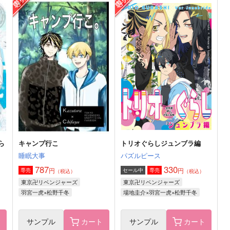
Mimosa
Gottani
715
710
4
円
円
（税込）
（税込）
場地圭介×松野千冬
場地圭介×松野千冬
サンプル
作品詳細
サンプル
作品詳細
ら
キャンプ行こ
トリオぐらしジュンブラ編
睡眠大事
パズルピース
787
330
円
円
専売
セール中
専売
（税込）
（税込）
東京卍リベンジャーズ
東京卍リベンジャーズ
羽宮一虎×松野千冬
場地圭介×羽宮一虎×松野千冬
ト
サンプル
カート
サンプル
カート