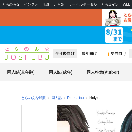
とらのあな
インフォ
店舗
とら婚
サークルポータル
とらコイン
WE
全年齢向け
成年向け
男性向け
同人誌(全年齢)
同人誌(成年)
同人特集(Vtuber)
とらのあな通販
同人誌
Pot-au-feu
Notyet.