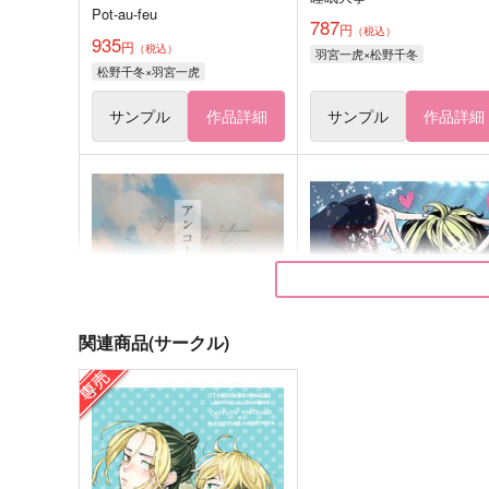
Pot-au-feu
787
円
（税込）
935
円
（税込）
羽宮一虎×松野千冬
松野千冬×羽宮一虎
サンプル
作品詳細
サンプル
作品詳細
関連商品(サークル)
アンコールはいらない
ALL IDOL TORA