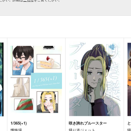
1/365(+1)
咲き誇れブルースター
懺悔場
帰り道ジェット