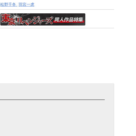
松野千冬
羽宮一虎