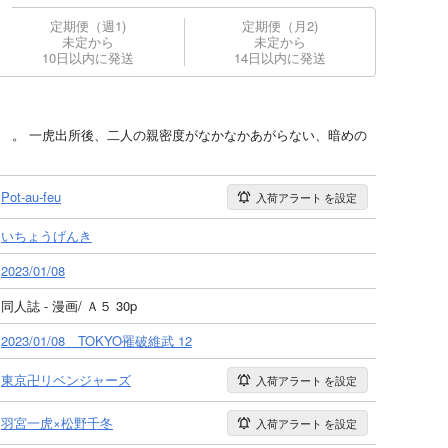
定期便（週1)
定期便（月2)
未定から
未定から
10日以内に発送
14日以内に発送
） 。 一虎出所後、二人の親密度がなかなかあがらない、暗めの
Pot-au-feu
入荷アラート
を設定
いちょうげんき
2023/01/08
同人誌 - 漫画/ Ａ５ 30p
2023/01/08 TOKYO罹破維武 12
東京卍リベンジャーズ
入荷アラート
を設定
羽宮一虎×松野千冬
入荷アラート
を設定