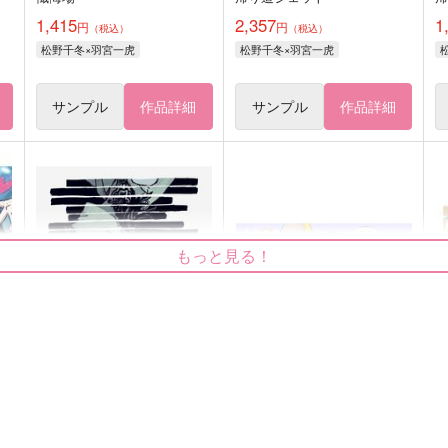
1,415
2,357
1
円
円
（税込）
（税込）
松野千冬×羽宮一虎
松野千冬×羽宮一虎
サンプル
作品詳細
サンプル
作品詳細
もっと見る！
不交換日記
うわさのあのこはきょうもお
げんき