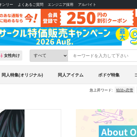
Bオンリー
よくあるご質問
エンジニア採用
アルバイト
女性向け
同人特集(オリジナル)
同人アイテム
ボドゲ特集
急上昇ワード:
狛治×恋雪