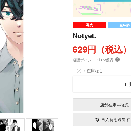
専売
全年齢
Notyet.
629円（税込
5
通販ポイント：
pt獲得
？
╳
：在庫なし
再
店舗在庫
を確認
再入荷を通知す