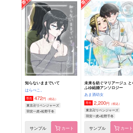
い
タケノコワークス
パンタグラフ
1,257
円
（税込）
629
円
（税込）
場地圭介×松野千冬
松野千冬×花垣武道
サンプル
作品詳細
サンプル
作品詳細
知らないままでいて
未来を紡ぐマリアージュ と
ふゆ結婚アンソロジー
はらぺこ。
あま酒幼女
472
円
専売
（税込）
2,200
円
専売
（税込）
東京卍リベンジャーズ
東京卍リベンジャーズ
羽宮一虎×松野千冬
羽宮一虎×松野千冬
サンプル
カート
サンプル
カー