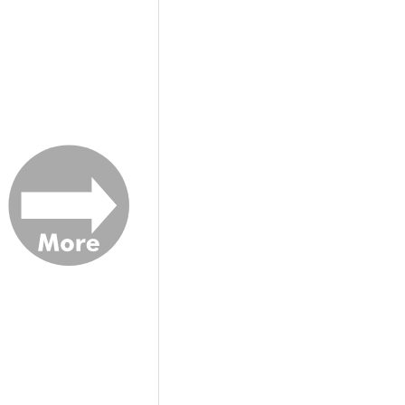
こんなもん
TSUBUKKO
72
629
円
円
（税込）
（税込）
場地圭介×松野千冬
松野千冬×花垣武道
サンプル
作品詳細
サンプル
作品詳細