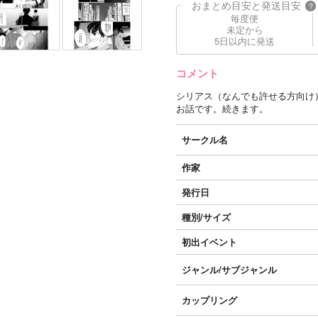
おまとめ目安と発送目安
?
毎度便
未定から
5日以内に発送
コメント
シリアス（なんでも許せる方向け
お話です。続きます。
サークル名
作家
発行日
種別/サイズ
初出イベント
ジャンル/
サブジャンル
カップリング