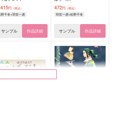
,415
472
円
円
（税込）
（税込）
松野千冬×羽宮一虎
羽宮一虎×松野千冬
サンプル
作品詳細
サンプル
作品詳細
ばぶ！ばぶ！ばぶ！～とーま
Sunday＆Sundae
んにばぶがやってきた！？～