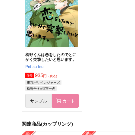
CHIBORI
ONESTAR
993
660
円
円
（税込）
（税込）
羽宮一虎×場地圭介
羽宮一虎×場地圭介
サンプル
作品詳細
サンプル
作品詳細
松野くんは恋をしたのでとに
かく突撃したいと思います。
Pot-au-feu
935
円
専売
（税込）
東京卍リベンジャーズ
松野千冬×羽宮一虎
サンプル
カート
関連商品(カップリング)
エンドロールで終わりじゃな
場地課長の日常