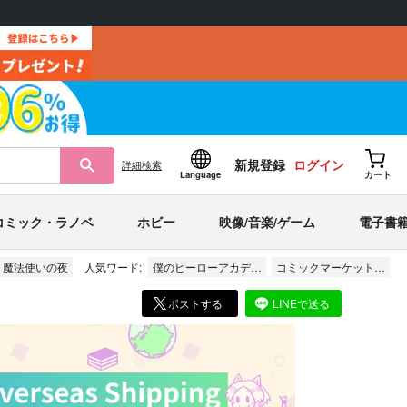
新規登録
ログイン
詳細
検索
Language
カート
コミック・ラノベ
ホビー
映像/音楽/ゲーム
電子書
魔法使いの夜
人気ワード:
僕のヒーローアカデ…
コミックマーケット…
ポストする
LINEで送る