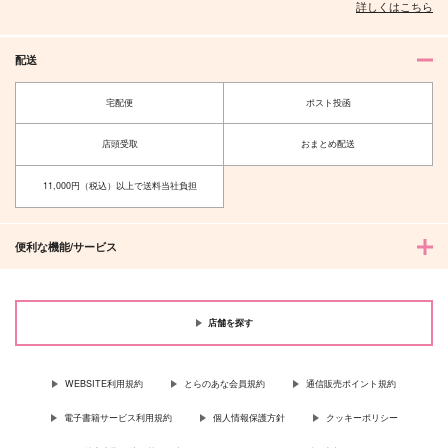
20mの長靴
詳しくはこちら
629
円
専売
（税込）
ヒプノシスマイク
配送
碧棺左馬刻×白膠木簓
宅配便
ポスト投函
サンプル
カート
店頭受取
おまとめ配送
11,000円（税込）以上で送料当社負担
便利な機能/サービス
店舗を探す
WEBSITE利用規約
とらのあな会員規約
通信販売ポイント規約
電子書籍サービス利用規約
個人情報保護方針
クッキーポリシー