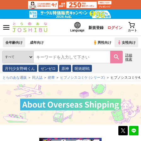
新規登録
ログイン
Language
カート
全年齢向け
成年向け
男性向け
女性向け
詳細
検索
月刊少女野崎くん
ゼンゼロ
原神
呪術廻戦
とらのあな通販
同人誌
絶華
ヒプノシスコミケ
(シリーズ)
ヒプノシスコミケ4.