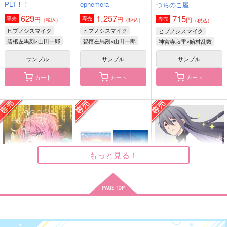
大人になっても“よい
「君を愛するつもりは
1000万でもちころを
PLT！！
ephemera
つちのこ屋
こ”にはサンタさんが
ない」から始まる政略
買ったら(元)相方とH
629
1,257
715
来てくれるって本当で
結婚生活
円
円
専売
専売
できた話
円
専売
（税込）
（税込）
（税込）
絶華
絶華
絶華
すか？
ヒプノシスマイク
ヒプノシスマイク
ヒプノシスマイク
748
597
626
円
円
円
（税込）
（税込）
（税込）
碧棺左馬刻×山田一郎
碧棺左馬刻×山田一郎
神宮寺寂雷×飴村乱数
Dr.レイシオ×アベンチュリン
Dr.レイシオ×アベンチュリン
白膠木簓×躑躅森盧笙
サンプル
サンプル
サンプル
サンプル
サンプル
サンプル
カート
カート
カート
作品詳細
作品詳細
作品詳細
もっと見る！
Fullbody Lightweigh
黎明
LINK WINK
t
1000万でもちころを
LINK WINK
sonetto
どんどはれ
moimoi