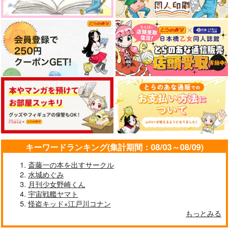
ほしのゆりかご
715
189
1,100
600
787
円
円
円
円
円
専売
専売
（税込）
（税込）
（税込）
（税込）
（税込）
787
円
専売
（税込）
神宮寺寂雷×飴村乱数
天国獄×神宮寺寂雷
天国獄×神宮寺寂雷
ヒプノシスマイク
ヒプノシスマイク
ヒプノシスマイク
神宮寺寂雷×飴村乱数
碧棺左馬刻×白膠木簓
サンプル
サンプル
サンプル
碧棺左馬刻×山田一郎
作品詳細
作品詳細
作品詳細
サンプル
サンプル
サンプル
カート
カート
カート
キーワードランキング(集計期間：08/03～08/09)
斎藤一の本を出すサークル
水城めぐみ
月刊少女野崎くん
宇宙戦艦ヤマト
バウンダリー
エスケイプ・フロム
怪盗キッド×江戸川コナン
再録集
自我がある
もっとみる
うさいちdays -web再
天使の笛は二度鳴らな
君とともに歩む未来
リリカルゴリラ
660
録本vol.1-
い
円
（税込）