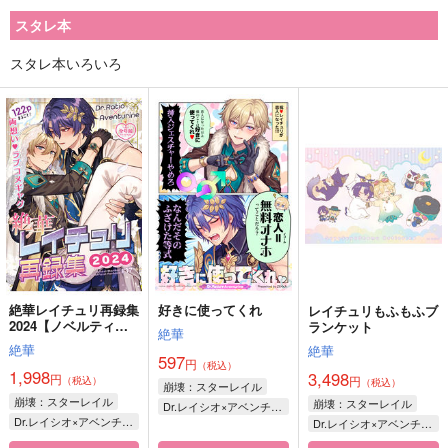
スタレ本
スタレ本いろいろ
絶華レイチュリ再録集
好きに使ってくれ
レイチュリもふもふブ
2024【ノベルティ
ランケット
絶華
無】
絶華
絶華
597
円
（税込）
1,998
3,498
円
円
（税込）
（税込）
崩壊：スターレイル
崩壊：スターレイル
崩壊：スターレイル
Dr.レイシオ×アベンチュリン
Dr.レイシオ×アベンチュリン
Dr.レイシオ×アベンチュリン