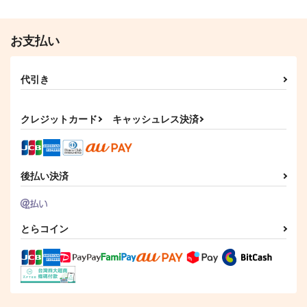
キミが創ったボク
1,210
円
（税込）
ほしのゆりかご
ルノマエ
碧棺左馬刻×神宮寺寂雷
817
神宮寺寂雷×飴村乱数
円
専売
（税込）
787
1,085
円
円
専売
専売
（税込）
（税込）
ヒプノシスマイク
お支払い
サンプル
サンプル
ヒプノシスマイク
ヒプノシスマイク
白膠木簓×波羅夷空却
碧棺左馬刻×山田一郎
碧棺左馬刻×白膠木簓
作品詳細
作品詳細
代引き
サンプル
サンプル
サンプル
カート
カート
カート
クレジットカード
キャッシュレス決済
後払い決済
とらコイン
おやすみ◯◯◯くん