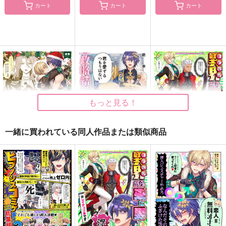
カート
カート
カート
もっと見る！
一緒に買われている同人作品または類似商品
大人になっても“よい
「君を愛するつもりは
異界(コラボ先)から来
こ”にはサンタさんが
ない」から始まる政略
た男
来てくれるって本当で
結婚生活
絶華
絶華
絶華
すか？
748
597
598
円
円
円
（税込）
（税込）
（税込）
崩壊：スターレイル
崩壊：スターレイル
崩壊：スターレイル
Dr.レイシオ×アベンチュリン
Dr.レイシオ×アベンチュリン
Dr.レイシオ×アベンチュリン