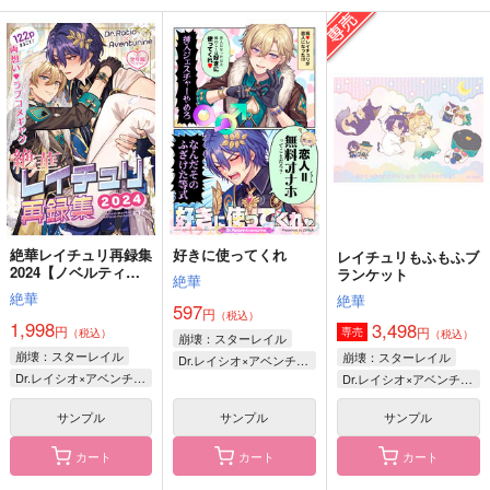
再販希望
再販希望
絶華WEB再録集2018-
絶華ひふど再録集
執事喫茶のトップオタ
2020
2018-2019
絶華
絶華
絶華
597
円
（税込）
1,208
2,198
円
円
（税込）
（税込）
伊弉冉一二三×観音坂独歩
伊弉冉一二三×観音坂独歩
伊弉冉一二三×観音坂独歩
サンプル
サンプル
サンプル
作品詳細
作品詳細
作品詳細
絶華レイチュリ再録集
好きに使ってくれ
レイチュリもふもふブ
2024【ノベルティ
ランケット
絶華
無】
絶華
絶華
597
円
（税込）
1,998
3,498
円
円
専売
（税込）
（税込）
崩壊：スターレイル
崩壊：スターレイル
崩壊：スターレイル
Dr.レイシオ×アベンチュリン
Dr.レイシオ×アベンチュリン
Dr.レイシオ×アベンチュリン
サンプル
サンプル
サンプル
カート
カート
カート