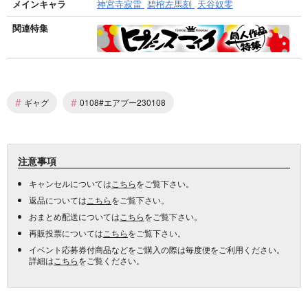
メインキャラ
神宮寺寂雷
碧棺左馬刻
天谷奴零
関連特集
#
#
ギャグ
0108#エアブー230108
注意事項
キャンセルについては
こちら
をご覧下さい。
返品については
こちら
をご覧下さい。
おまとめ配送については
こちら
をご覧下さい。
再販投票については
こちら
をご覧下さい。
イベント応募券付商品などをご購入の際は毎度便をご利用ください。
詳細は
こちら
をご覧ください。