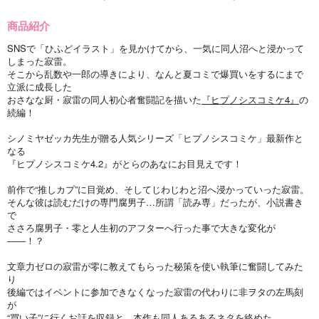
商品紹介
SNSで「ひふどイラスト」を見かけてから、一気に同人沼へと浸かって
しまった寂雷。
そこから乱数や一郎の導きにより、なんと夏コミで爆買いをするにまで
立派に成長した
おさなな厨・寂雷の同人初心者奮闘記を描いた
『ヒプノシスコミケ4』
の
続編！
シノミヤゼッカ先生が贈る人気シリーズ「ヒプノシスコミケ」最新作と
なる
『ヒプノシスコミケ4.2』がとらのあなにお目見えです！
前作で“推しカプ”に目覚め、そしてじわじわと沼へ浸かっていった寂雷。
そんな彼は読むだけの専門腐男子…所謂「読み専」だったが、小説書き
で
ささろ腐男子・零と人生初のアフターへ行った事で大きな変化が
――！？
文章力ゼロの寂雷が零に教えてもらった秘策を使い執筆に奮闘してみた
り
後編ではイベントに参加できなくなった寂雷の代わりに非ヲタの左馬刻
が
“買い子”に行くお話を収録と、本作も同人あるあるネタを絡めた