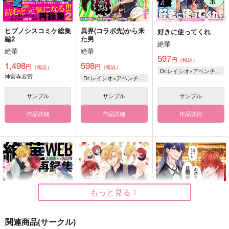
カート
カート
カート
ヒプノシスコミケ総集
異界(コラボ先)から来
好きに使ってくれ
編2
た男
絶華
絶華
絶華
597
円
（税込）
1,498
598
円
円
（税込）
（税込）
Dr.レイシオ×アベンチュリン
神宮寺寂雷
Dr.レイシオ×アベンチュリン
サンプル
サンプル
サンプル
作品詳細
作品詳細
作品詳細
猫ショタおに大戦争
御守 招き猫レイシオ
「〆切守」
絶華
絶華
748
円
（税込）
もっと見る！
880
円
（税込）
崩壊：スターレイル
崩壊：スターレイル
Dr.レイシオ×アベンチュリン
Dr.レイシオ
関連商品(サークル)