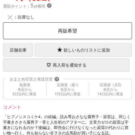
5
通販ポイント：
pt獲得
？
╳
：在庫なし
再販希望
店舗在庫
欲しいものリストに追加
再入荷を通知する
おまとめ目安と発送目安
?
毎度便
定期便（週1)
定期便（月2)
未定から
未定から
未定から
5日以内に発送
10日以内に発送
14日以内に発送
コメント
「ヒプノシスコミケ4」の続編。読み専おさなな腐男子・寂雷は、同じく
字書きささろ腐男子・零と人生初のアフターに。文章力ゼロの寂雷は字
書きになれるのか？後編は、即売会に行けなくなった寂雷の代わりに買
い物へ行く、何も知らない非ヲタの左馬刻が買い子になる話。