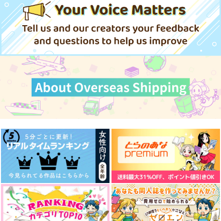
買ったら(元)相方が手
ガルバンゾー
moimoi
FURNITURE
2,829
に入った話
629
円
専売
円
専売
（税込）
絶華
（税込）
1,100
629
600
円
専売
円
（税込）
円
（税込）
（税込）
ヒプノシスマイク
ヒプノシスマイク
598
円
（税込）
ヒプノシスマイク
神宮寺寂雷×飴村乱数
神宮寺寂雷×飴村乱数
碧棺左馬刻×山田一郎
神宮寺寂雷×飴村乱数
白膠木簓×躑躅森盧笙
飴村乱数
神宮寺寂雷
サンプル
サンプル
サンプル
サンプル
サンプル
サンプル
作品詳細
作品詳細
作品詳細
カート
カート
カート
Again
誘拐≠デート
心臓にいちばんちかい
sonetto
Back in the day
うさいちdays2 -web
再録本vol.2-
うりの塩漬け
UNDER TAKER
糖蜜ジビエ
FURNITURE
vague.