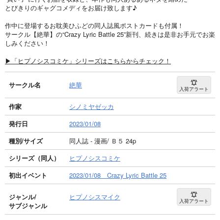
とびきりのギャグコメディをお届け致します♪
作中に登場するお耽美ひふどの同人誌風ポストカードも付属！
サークル【絶華】の“Crazy Lyric Battle 25”新刊、続きは是非お手元でお楽
しみください！
▶「ヒプノシスコミケ」シリーズはこちらからチェック！
サークル名
絶華
入荷アラート
作家
シノミヤゼッカ
発行日
2023/01/08
種別/サイズ
同人誌 - 漫画/ Ｂ５ 24p
シリーズ（同人）
ヒプノシスコミケ
初出イベント
2023/01/08 Crazy Lyric Battle 25
ジャンル/
ヒプノシスマイク
入荷アラート
サブジャンル