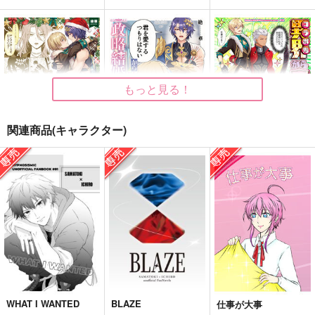
絶華ささろ再録集
レイチュリもふもふブ
絶華レイチュリ再録集
ランケット
2024【ノベルティ
絶華
無】
絶華
絶華
1,439
円
（税込）
3,498
1,998
円
円
（税込）
（税込）
白膠木簓×躑躅森盧笙
Dr.レイシオ×アベンチュリン
Dr.レイシオ×アベンチュリン
もっと見る！
サンプル
サンプル
サンプル
関連商品(キャラクター)
作品詳細
作品詳細
作品詳細
大人になっても“よい
「君を愛するつもりは
異界(コラボ先)から来
こ”にはサンタさんが
ない」から始まる政略
た男
来てくれるって本当で
結婚生活
絶華
絶華
絶華
すか？
748
597
598
円
円
円
（税込）
（税込）
（税込）
崩壊：スターレイル
崩壊：スターレイル
崩壊：スターレイル
Dr.レイシオ×アベンチュリン
Dr.レイシオ×アベンチュリン
Dr.レイシオ×アベンチュリン
サンプル
サンプル
サンプル
カート
カート
カート
WHAT I WANTED
BLAZE
仕事が大事