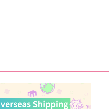
サンプル
作品詳細
サンプル
作品詳細
君と首輪に代わる疵
ロマンス72dpi
月桂冠
こた屋
,257
944
円
円
（税込）
（税込）
アルハイゼン×カーヴェ
セノ×ティナリ