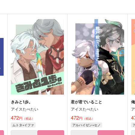
きみと1歩。
君が君でいること
アイスたべたい
アイスたべたい
472
472
4
円
円
（税込）
（税込）
ムトタ×イファ
アルハイゼン×セノ