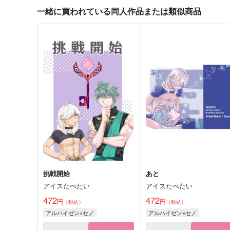
一緒に買われている同人作品または類似商品
挑戦開始
あと
アイスたべたい
アイスたべたい
472
472
円
円
（税込）
（税込）
アルハイゼン×セノ
アルハイゼン×セノ