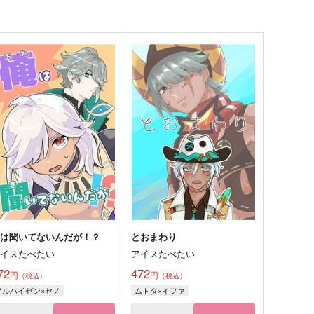
俺は聞いてないんだが！？
とおまわり
アイスたべたい
アイスたべたい
72
472
円
円
（税込）
（税込）
アルハイゼン×セノ
ムトタ×イファ