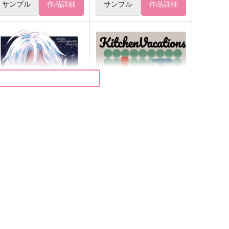
サンプル
作品詳細
サンプル
作品詳細
ilent Love
Kitchen Vacation
冬の最果て
にんじんきらい
,415
770
円
円
（税込）
（税込）
ムトタ×イファ
ディルック×ガイア