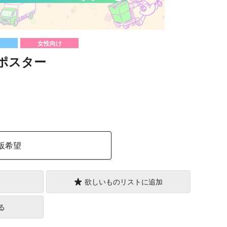
女性向け
呂ポスター
）
販希望
欲しいものリストに追加
る