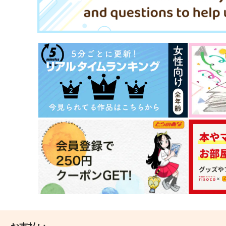
サンプル
作品詳細
サンプル
作品詳細
BLINK
白雪姫
御祭奉行
月桂冠
944
1,572
円
円
（税込）
（税込）
タルタリヤ×鍾離
アルハイゼン×カーヴェ