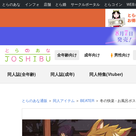
とらのあな
インフォ
店舗
とら婚
サークルポータル
とらコイン
WE
全年齢向け
成年向け
男性向け
同人誌(全年齢)
同人誌(成年)
同人特集(Vtuber)
とらのあな通販
同人アイテム
BEATER
冬の快楽 - お風呂ポ