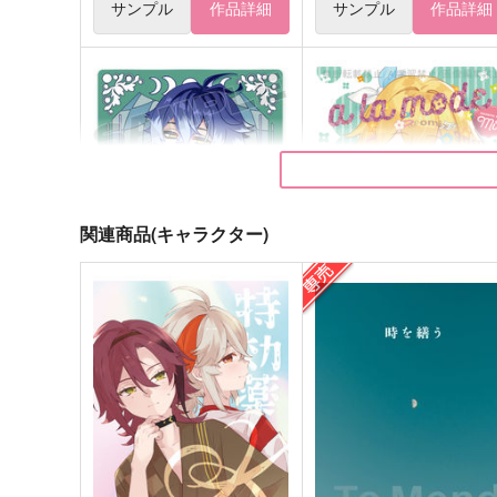
サンプル
作品詳細
サンプル
作品詳細
関連商品(キャラクター)
原神アクリルスタンド（フリ
a la mode
ンズ）
Mi
G.G.W
1,100
円
（税込）
935
円
（税込）
フリンズ