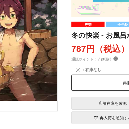
専売
全年齢
冬の快楽 - お風
787円（税込
7
通販ポイント：
pt獲得
？
╳
：在庫なし
再
店舗在庫
を確認
再入荷を通知す