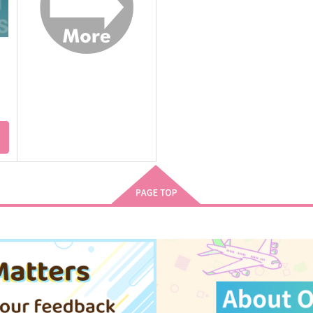
サンプル
作品詳細
サンプル
作品詳細
ト
ロ
デイドリームダイアリー
うたかたの夢
なぜならば
FebruaryMist
330
1,257
1
円
円
（税込）
（税込）
アルハイゼン×カーヴェ
アルハイゼン×カーヴェ