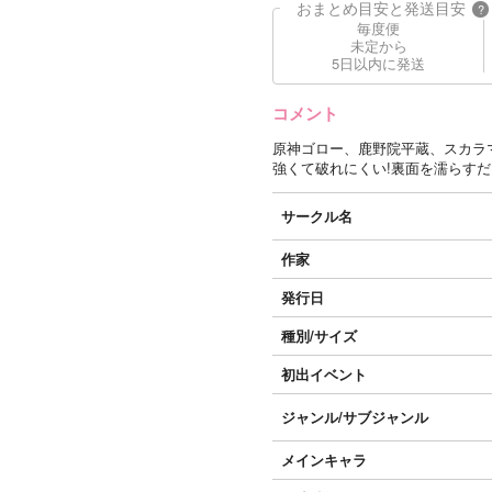
おまとめ目安と発送目安
?
毎度便
未定から
5日以内に発送
コメント
原神ゴロー、鹿野院平蔵、スカラ
強くて破れにくい!裏面を濡らす
サークル名
作家
発行日
種別/サイズ
初出イベント
ジャンル/
サブジャンル
メインキャラ