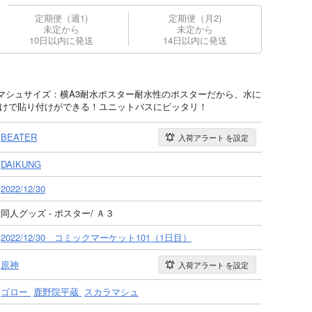
定期便（週1)
定期便（月2)
未定から
未定から
10日以内に発送
14日以内に発送
マシュサイズ：横A3耐水ポスター耐水性のポスターだから、水に
だけで貼り付けができる！ユニットバスにピッタリ！
BEATER
入荷アラート
を設定
DAIKUNG
2022/12/30
同人グッズ - ポスター/ Ａ３
2022/12/30 コミックマーケット101（1日目）
原神
入荷アラート
を設定
ゴロー
鹿野院平蔵
スカラマシュ