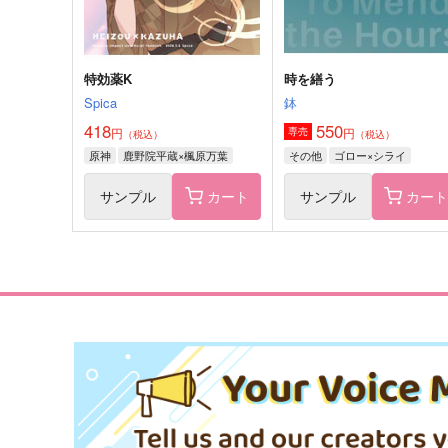
サンプル
作品詳細
サンプル
作品詳細
特効薬K
時を繕う
Spica
鉢
418
550
円
円
専売
（税込）
（税込）
原神
鹿野院平蔵×楓原万葉
その他
ゴロー×シライ
サンプル
カート
サンプル
カー
原神ステッカー（傀儡・サン
原神ステッカー（少女・コ
ドローネ）
ンビーナ）
G.G.W
G.G.W
330
330
円
円
（税込）
（税込）
サンドローネ
コロンビーナ