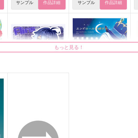
サンプル
作品詳細
サンプル
作品詳細
もっと見る！
原神ステッカー（フリンズ）
エンドロールの続きを
S
G.G.W
RIGEL
330
629
1
円
円
（税込）
（税込）
フリンズ
フリーナ×蛍