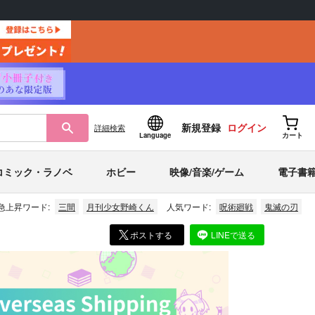
新規登録
ログイン
詳細
検索
Language
カート
コミック・ラノベ
ホビー
映像/音楽/ゲーム
電子書
急上昇ワード:
三間
月刊少女野崎くん
人気ワード:
呪術廻戦
鬼滅の刃
ポストする
LINEで送る