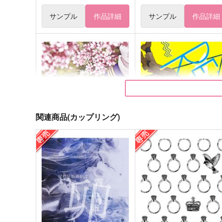
サンプル
作品詳細
サンプル
作品詳細
関連商品(カップリング)
微睡
RE;frain
柑橘類
No.024
220
1,572
円
円
（税込）
（税込）
杉元佐一×尾形百之助
尾形百之助×杉元佐一