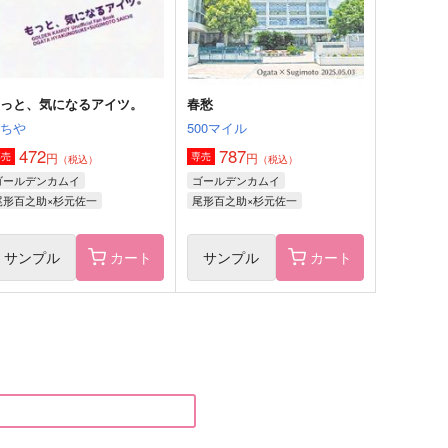
杉元佐一×尾形百之助
サンプル
作品詳細
サンプル
作品詳細
もっと、気になるアイツ。
春愁
もちや
500マイル
472
787
円
円
専売
専売
（税込）
（税込）
ゴールデンカムイ
ゴールデンカムイ
尾形百之助×杉元佐一
尾形百之助×杉元佐一
サンプル
カート
サンプル
カート
二十三時の秘密のお話
ピンポイント・アイ【前編】
世間亭
サラマンダー倶楽部
07
944
円
円
（税込）
（税込）
杉元佐一×尾形百之助
杉元佐一×尾形百之助