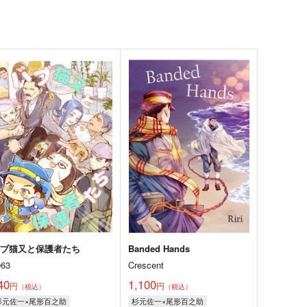
バブ猫又と保護者たち
Banded Hands
963
Crescent
40
1,100
円
円
（税込）
（税込）
杉元佐一×尾形百之助
杉元佐一×尾形百之助