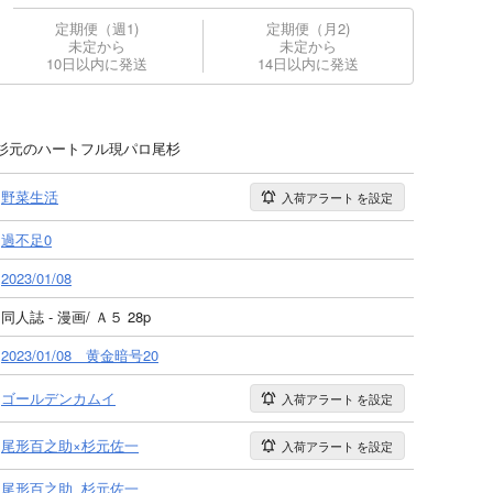
定期便（週1)
定期便（月2)
未定から
未定から
10日以内に発送
14日以内に発送
杉元のハートフル現パロ尾杉
野菜生活
入荷アラート
を設定
過不足0
2023/01/08
同人誌 - 漫画/ Ａ５ 28p
2023/01/08 黄金暗号20
ゴールデンカムイ
入荷アラート
を設定
尾形百之助×杉元佐一
入荷アラート
を設定
尾形百之助
杉元佐一