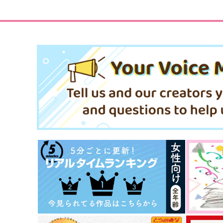
サンプル
作品詳細
サンプル
作品詳細
【再販】おがぴの家のフォ杉
【再販】現パロSTK(そのう
ちゃん
ち)結婚する尾杉の本
すきがおおい
すきがおおい
787
787
円
円
専売
専売
（税込）
（税込）
ゴールデンカムイ
ゴールデンカムイ
尾形百之助×杉元佐一
尾形百之助×杉元佐一
サンプル
カート
サンプル
カー
The Lynx and the Bear
まるごとぎっしりミニ元チ
500マイル
crescita
629
748
円
円
（税込）
（税込）
尾形百之助×杉元佐一
尾形百之助×杉元佐一