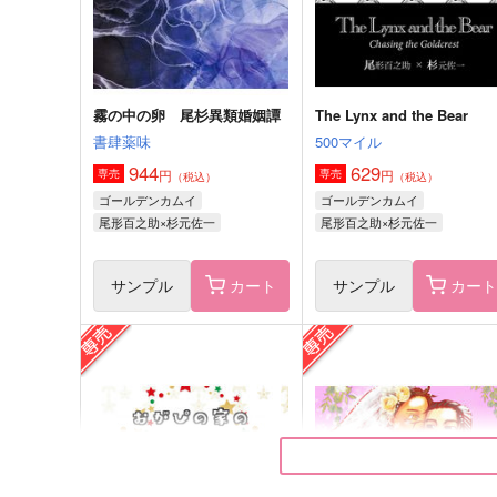
サンプル
作品詳細
サンプル
作品詳細
霧の中の卵 尾杉異類婚姻譚
The Lynx and the Bear
書肆薬味
500マイル
944
629
円
円
専売
専売
（税込）
（税込）
ゴールデンカムイ
ゴールデンカムイ
尾形百之助×杉元佐一
尾形百之助×杉元佐一
サンプル
カート
サンプル
カー
fragment フラグメント
TOWARD LOVE CALLS #2
おみそしる
いもたれたまご
1,572
1,572
円
円
（税込）
（税込）
杉元佐一×尾形百之助
杉元佐一×尾形百之助