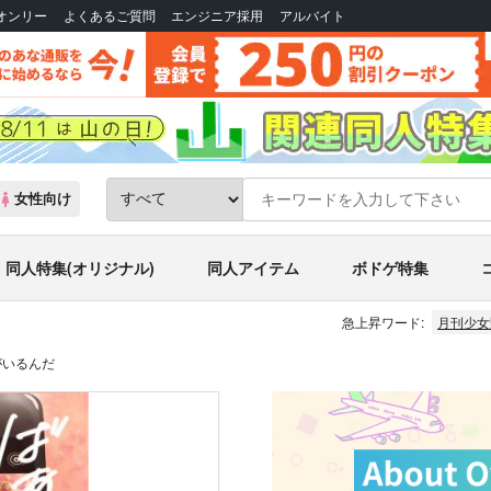
Bオンリー
よくあるご質問
エンジニア採用
アルバイト
女性向け
同人特集(オリジナル)
同人アイテム
ボドゲ特集
急上昇ワード:
月刊少女
がいるんだ