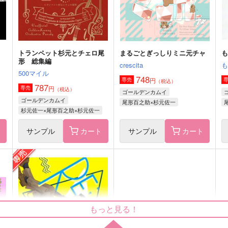
尾形百之助×杉元佐一
サンプル
作品詳細
サンプル
作品詳細
トランペット杉元とチェロ尾
まるごとぎっしりミニ元チャ
形 総集編
crescita
500マイル
748
円
専売
（税込）
787
円
専売
（税込）
ゴールデンカムイ
ゴールデンカムイ
尾形百之助×杉元佐一
杉元佐一×尾形百之助×杉元佐一
ト
サンプル
カート
サンプル
カート
クォーター
大ファンです！
猫の書棚
Cis-ツィス-
もっと見る！
472
944
7
円
円
（税込）
（税込）
杉元佐一×尾形百之助
杉元佐一×尾形百之助