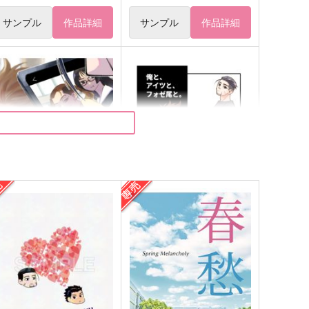
サンプル
作品詳細
サンプル
作品詳細
花の命は一生涯！
俺と、アイツと、フォゼ尾
と。
ぽんぢる
ぽんぢる
97
円
（税込）
629
円
（税込）
杉元佐一×尾形百之助