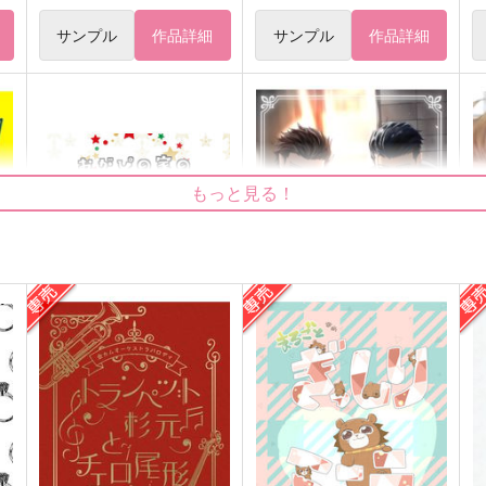
サンプル
作品詳細
サンプル
作品詳細
もっと見る！
【再販】おがぴの家のフォ杉
いずれ同じ鍵
ちゃん
光々‐みつみつ‐
すきがおおい
865
5
円
（税込）
787
円
（税込）
杉元佐一×尾形百之助