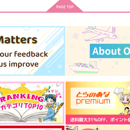
サンプル
作品詳細
サンプル
作品詳細
RE;frain
No.024
1,572
円
専売
（税込）
ゴールデンカムイ
尾形百之助×杉元佐一
ト
サンプル
カート
ャ