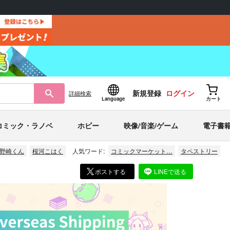
新規登録
ログイン
詳細
検索
Language
カート
コミック・ラノベ
ホビー
映像/音楽/ゲーム
電子書
野崎くん
桜河こはく
人気ワード:
コミックマーケット…
タペストリー
ポストする
LINEで送る