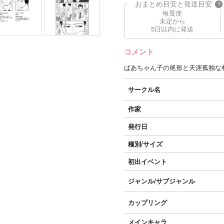
おまとめ目安と発送目安
?
毎度便
未定から
5日以内に発送
コメント
ばあちゃん子の尾形と天涯孤独な
サークル名
作家
発行日
種別/サイズ
初出イベント
ジャンル/
サブジャンル
カップリング
メインキャラ