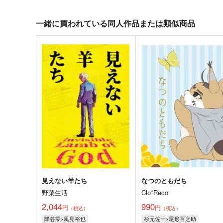
一緒に買われている同人作品または類似商品
見えない羊たち
なつのともだち
野菜生活
Clo*Reco
2,044
990
円
円
（税込）
（税込）
降谷零×風見裕也
杉元佐一×尾形百之助