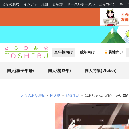
とらのあな
インフォ
店舗
とら婚
サークルポータル
とらコイン
WE
全年齢向け
成年向け
男性向け
同人誌(全年齢)
同人誌(成年)
同人特集(Vtuber)
とらのあな通販
同人誌
野菜生活
ばあちゃん、紹介したい奴