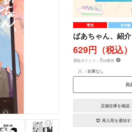
専売
全年齢
ばあちゃん、紹介
629円（税込
5
通販ポイント：
pt獲得
？
╳
：在庫なし
再
店舗在庫
を確認
再入荷を通知す