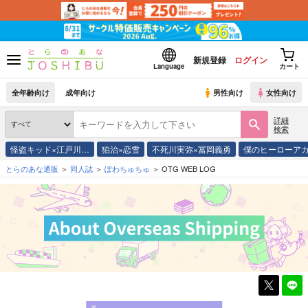
新規登録
ログイン
Language
カート
全年齢向け
成年向け
男性向け
女性向け
詳細
検索
怪盗キッド×江戸川…
狛治×恋雪
不死川実弥×冨岡義勇
僕のヒーローア
とらのあな通販
同人誌
ぽわちゅちゅ
OTG WEB LOG