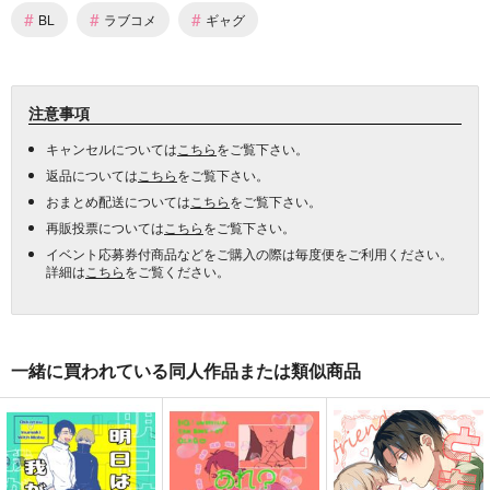
#
#
#
BL
ラブコメ
ギャグ
注意事項
キャンセルについては
こちら
をご覧下さい。
返品については
こちら
をご覧下さい。
おまとめ配送については
こちら
をご覧下さい。
再販投票については
こちら
をご覧下さい。
イベント応募券付商品などをご購入の際は毎度便をご利用ください。
詳細は
こちら
をご覧ください。
一緒に買われている同人作品または類似商品