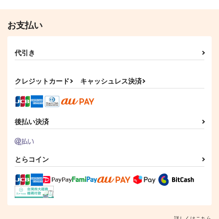
その先はまだ知らず
はなことば
ひよこまんじゅう
mccat
お支払い
472
787
円
円
（税込）
（税込）
乙骨憂太×禪院真希
五条悟×乙骨憂太
代引き
サンプル
サンプル
クレジットカード
キャッシュレス決済
作品詳細
作品詳細
後払い決済
とらコイン
詳しくはこちら