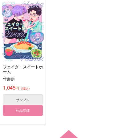
HOME SWEET HOM
home sweet home R
Home Sweet Home3
E
E;【再版版】
SIESTA
SWEET KIDS CO.
Polaris
299
円
（税込）
1,257
1,100
円
円
（税込）
（税込）
漣ジュン×七種茨
えん魔くん×雪子姫
明智吾郎×主人公
サンプル
サンプル
サンプル
作品詳細
作品詳細
作品詳細
フェイク・スイートホ
ーム
竹書房
1,045
円
（税込）
サンプル
作品詳細