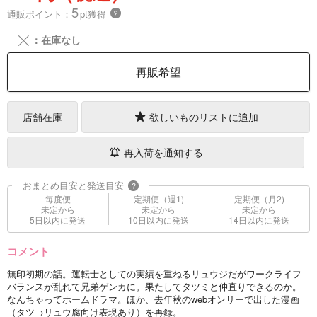
5
通販ポイント：
pt獲得
？
╳
：在庫なし
再販希望
店舗在庫
欲しいものリストに追加
再入荷を通知する
おまとめ目安と発送目安
?
毎度便
定期便（週1)
定期便（月2)
未定から
未定から
未定から
5日以内に発送
10日以内に発送
14日以内に発送
コメント
無印初期の話。運転士としての実績を重ねるリュウジだがワークライフ
バランスが乱れて兄弟ゲンカに。果たしてタツミと仲直りできるのか。
なんちゃってホームドラマ。ほか、去年秋のwebオンリーで出した漫画
（タツ→リュウ腐向け表現あり）を再録。