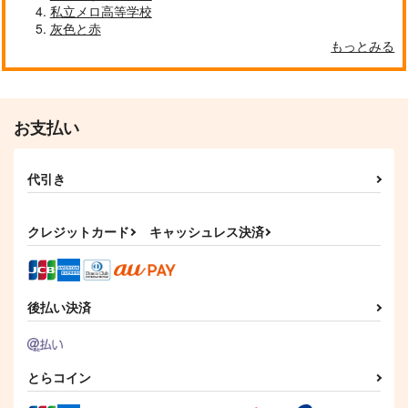
944
944
円
円
（税込）
（税込）
私立メロ高等学校
1,256
円
（税込）
ファイノン×モーディス
リオセスリ×ヌヴィレット
灰色と赤
宇髄天満×煉獄桃寿郎
もっとみる
サンプル
サンプル
サンプル
作品詳細
作品詳細
作品詳細
お支払い
代引き
クレジットカード
キャッシュレス決済
後払い決済
home.
home
Rondo of Opalus
紐なしバンジィ。
aiwana
晴町屋
とらコイン
1,100
315
2,859
円
円
円
（税込）
（税込）
（税込）