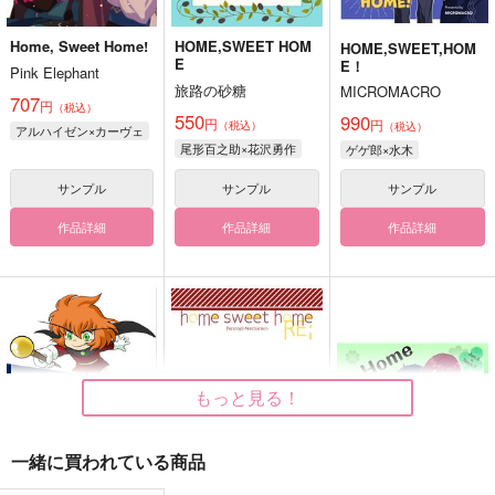
Home, Sweet Home!
HOME,SWEET HOM
HOME,SWEET,HOM
E
E！
Pink Elephant
旅路の砂糖
MICROMACRO
707
円
（税込）
550
990
円
円
（税込）
（税込）
アルハイゼン×カーヴェ
尾形百之助×花沢勇作
ゲゲ郎×水木
サンプル
サンプル
サンプル
作品詳細
作品詳細
作品詳細
もっと見る！
一緒に買われている商品