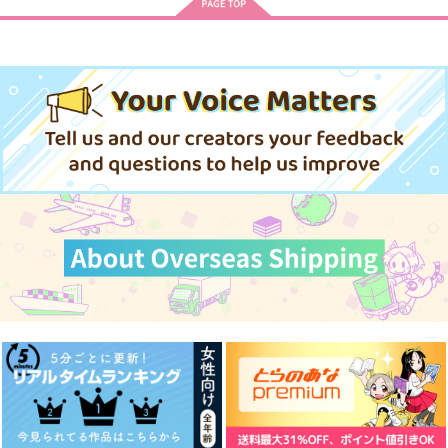
10月の臨時特急
MY SWEET HOME 2
HOME
サークル望意社
日々
glueck glueck
1,540
1,572
2,200
円
円
円
（税込）
（税込）
（税込）
碓氷アブト×新多シン
ロイド×ヨル
オルコット×グエル
サンプル
サンプル
サンプル
作品詳細
作品詳細
作品詳細
home
HOME！4
Home away from ho
me
ごちゃまぜパレット
BENI