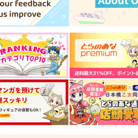
ホークス×エンデヴァー
潔世一
山
サンプル
作品詳細
サンプル
作品詳細