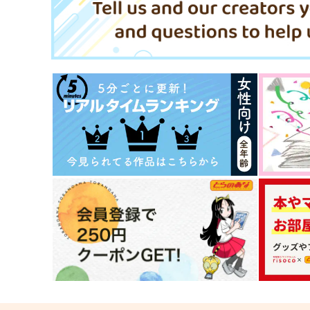
サンプル
作品詳細
サンプル
作品詳細
プロメテウスの夢
火器夏季牡蠣
牡蠣鍋
よいこのキムチ屋さん
1,100
550
円
円
（税込）
（税込）