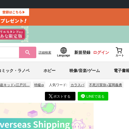
新規登録
ログイン
詳細
検索
Language
カート
コミック・ラノベ
ホビー
映像/音楽/ゲーム
電子書
盗キッド×江戸川…
特級α
人気ワード:
カラスバ
不死川実弥×冨岡義勇
ポストする
LINEで送る