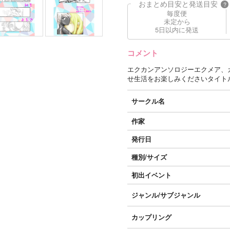
おまとめ目安と発送目安
?
毎度便
未定から
5日以内に発送
コメント
エクカンアンソロジーエクメア、
せ生活をお楽しみくださいタイト
サークル名
作家
発行日
種別/サイズ
初出イベント
ジャンル/
サブジャンル
カップリング