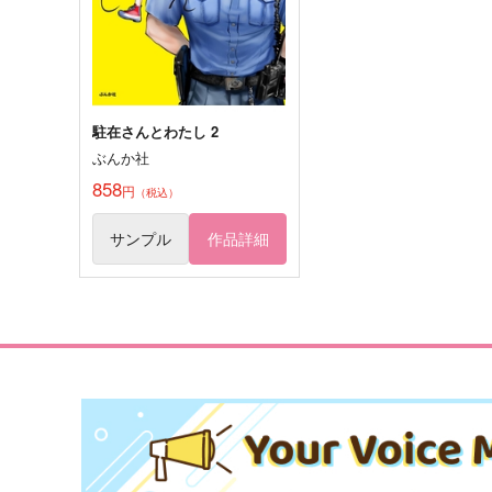
サンプル
作品詳細
サンプル
作品詳細
駐在さんとわたし 2
ぶんか社
858
円
（税込）
サンプル
作品詳細
汗も滴るいい男子！
The beautiful planet
ちちんぷいぷい
極夜の国
1,100
787
円
円
（税込）
（税込）
葛葉