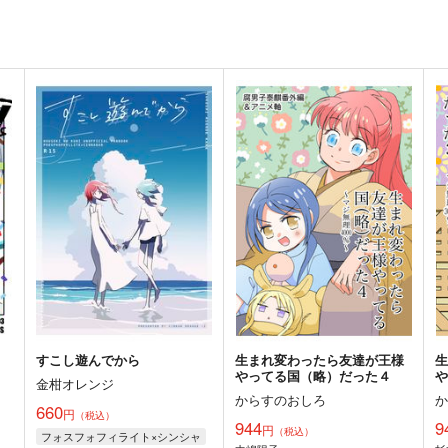
すこし遊んでから
生まれ変わったら友達が王様
やってる国（略）だった４
金柑オレンジ
からすのおしろ
660
円
（税込）
944
9
円
（税込）
フォスフォフィライト×シンシャ