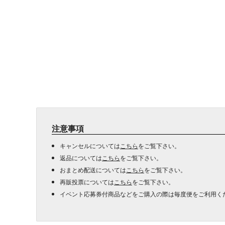
注意事項
キャンセルについては
こちら
をご覧下さい。
返品については
こちら
をご覧下さい。
おまとめ配送については
こちら
をご覧下さい。
再販投票については
こちら
をご覧下さい。
イベント応募券付商品などをご購入の際は毎度便をご利用く