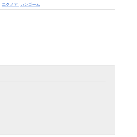
エクメア
カンゴーム