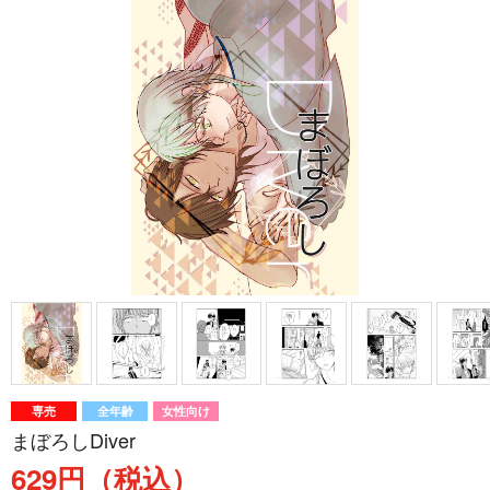
専売
全年齢
女性向け
まぼろしDiver
629円（税込）