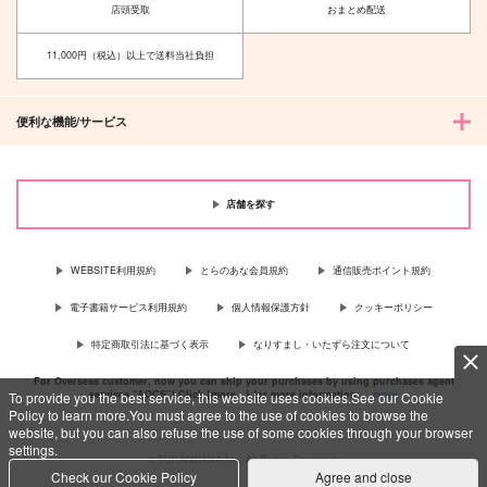
涅槃心中
店頭受取
おまとめ配送
411
円
（税込）
865
円
（税込）
鶴丸国永×加州清光
11,000円（税込）以上で送料当社負担
鶴丸国永×大倶利伽羅
サンプル
サンプル
便利な機能/サービス
作品詳細
作品詳細
店舗を探す
WEBSITE利用規約
とらのあな会員規約
通信販売ポイント規約
電子書籍サービス利用規約
個人情報保護方針
クッキーポリシー
特定商取引法に基づく表示
なりすまし・いたずら注文について
For Overseas customer, now you can ship your purchases by using purchases agent
services “AOCS”! Click {more…} for more information …
more
To provide you the best service, this website uses cookies.See our Cookie
Policy to learn more.You must agree to the use of cookies to browse the
website, but you can also refuse the use of some cookies through your browser
settings.
c TORANOANA Inc, All Rights Reserved.
Check our Cookie Policy
Agree and close