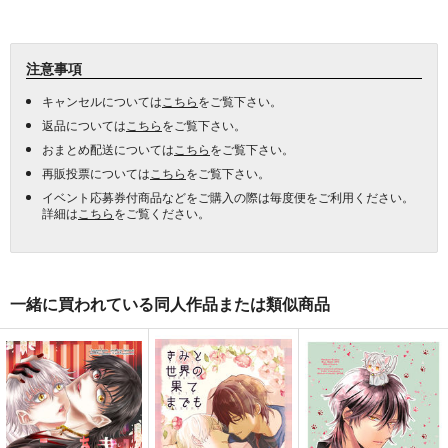
注意事項
キャンセルについては
こちら
をご覧下さい。
返品については
こちら
をご覧下さい。
おまとめ配送については
こちら
をご覧下さい。
再販投票については
こちら
をご覧下さい。
イベント応募券付商品などをご購入の際は毎度便をご利用ください。
詳細は
こちら
をご覧ください。
一緒に買われている同人作品または類似商品