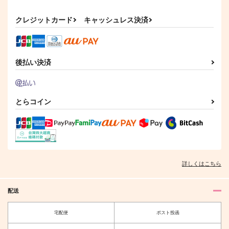
オールキャライラスト
すべてまぼろし
本
水色ぱれっと
すべてまぼろし
770
クレジットカード
キャッシュレス決済
円
（税込）
472
1,572
円
円
（税込）
（税込）
在間樹帆×祠堂恭耶
オールキャラ
ゲゲ郎×水木
サンプル
サンプル
サンプル
後払い決済
作品詳細
作品詳細
作品詳細
とらコイン
詳しくはこちら
配送
I wanna be your slav
恋してワガママ
宅配便
ポスト投函
e
猫兎ＭＡＸ