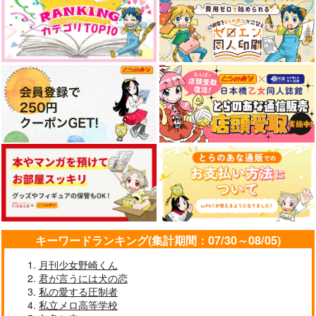
竜蘭次回予告
本気
ヘベレケシティ
Nicca
787
1,100
858
円
円
円
（税込）
（税込）
（税込）
龍宮寺堅×三ツ谷隆
×花垣武道
灰谷竜胆×灰谷蘭
サンプル
サンプル
サンプル
作品詳細
作品詳細
作品詳細
キーワードランキング(集計期間：07/30～08/05)
月刊少女野崎くん
君が言うには犬の恋
私の愛する圧制者
怖くて可愛い
失楽園
カルペ・ディエム
私立メロ高等学校
602
シュレーディンガーの
DACOS