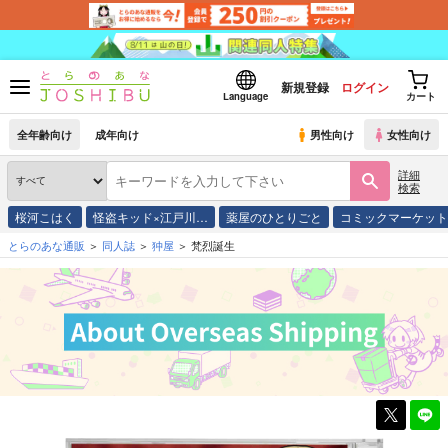
新規登録
ログイン
Language
カート
全年齢向け
成年向け
男性向け
女性向け
詳細
検索
桜河こはく
怪盗キッド×江戸川…
薬屋のひとりごと
コミックマーケッ
とらのあな通販
同人誌
狆屋
梵烈誕生