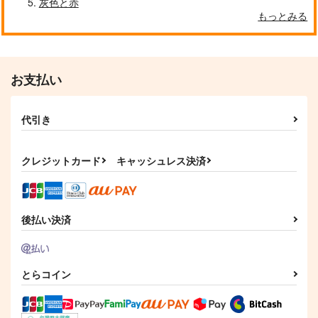
灰色と赤
猫
755
1,257
もっとみる
円
円
（税込）
（税込）
1,242
乾青宗×花垣武道
円
花垣武道×佐野万次郎
（税込）
佐野万次郎×女夢主
サンプル
サンプル
サンプル
お支払い
作品詳細
作品詳細
作品詳細
代引き
クレジットカード
キャッシュレス決済
後払い決済
とらコイン
そうして、ふたり。
アニュス・デイ
Season
DACOS
餅々屋
茶色の小瓶