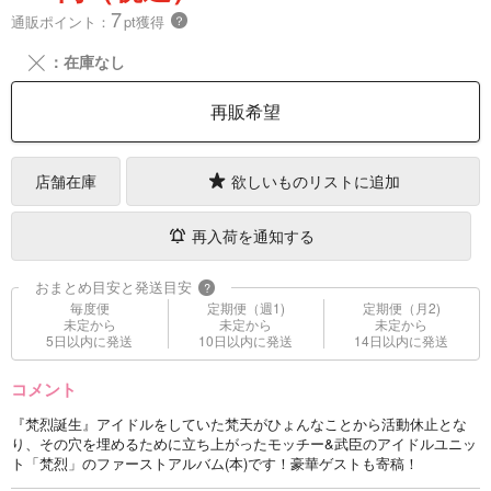
7
通販ポイント：
pt獲得
？
╳
：在庫なし
再販希望
店舗在庫
欲しいものリストに追加
再入荷を通知する
おまとめ目安と発送目安
?
毎度便
定期便（週1)
定期便（月2)
未定から
未定から
未定から
5日以内に発送
10日以内に発送
14日以内に発送
コメント
『梵烈誕生』アイドルをしていた梵天がひょんなことから活動休止とな
り、その穴を埋めるために立ち上がったモッチー&武臣のアイドルユニッ
ト「梵烈」のファーストアルバム(本)です！豪華ゲストも寄稿！