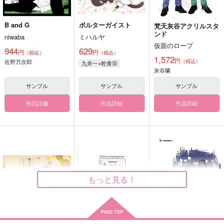
B and G
ポルターガイスト
梵天灰谷アクリルスタ
ンド
niwaba
ミハルヤ
仮面のロープ
944
629
円
円
（税込）
（税込）
1,572
円
佐野万次郎
（税込）
九井一×乾青宗
灰谷蘭
サンプル
サンプル
サンプル
作品詳細
作品詳細
作品詳細
もっと見る！