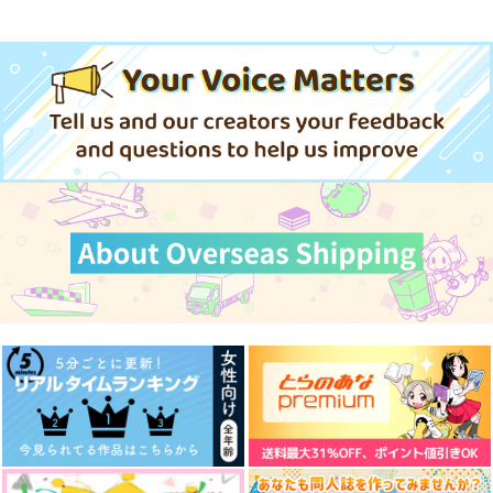
はらの底にたまる
Brahma is playing g
In summer
ames.
一息
niwaba
お茶丸
629
1,100
円
円
（税込）
（税込）
629
円
（税込）
11代目BD
場地圭介×松野千冬
梵天
サンプル
サンプル
サンプル
作品詳細
作品詳細
作品詳細
つまびく
Reve with Ink