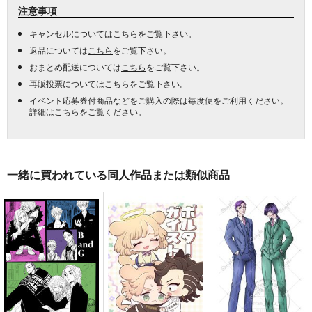
注意事項
キャンセルについては
こちら
をご覧下さい。
返品については
こちら
をご覧下さい。
おまとめ配送については
こちら
をご覧下さい。
再販投票については
こちら
をご覧下さい。
イベント応募券付商品などをご購入の際は毎度便をご利用ください。
詳細は
こちら
をご覧ください。
一緒に買われている同人作品または類似商品