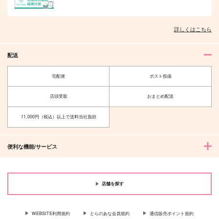
787
2,800
2,515
円
円
円
（税込）
（税込）
（税込）
花垣武道×佐野万次郎
佐野万次郎×花垣武道
九井一×三途春千夜
詳しくはこちら
サンプル
サンプル
サンプル
作品詳細
作品詳細
作品詳細
配送
宅配便
ポスト投函
店頭受取
おまとめ配送
11,000円（税込）以上で送料当社負担
便利な機能/サービス
First Kiss
ブラザーコンプレック
ラムジレンマ
店舗を探す
ス 2
Nicca
雪國
Histoire
858
1,572
円
円
（税込）
（税込）
1,430
WEBSITE利用規約
とらのあな会員規約
通信販売ポイント規約
円
（税込）
灰谷竜胆×灰谷蘭