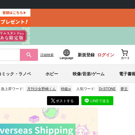
新規登録
ログイン
詳細
検索
Language
カート
コミック・ラノベ
ホビー
映像/音楽/ゲーム
電子書
急上昇ワード:
月刊少女野崎くん
特級α
人気ワード:
Dr.STONE
夢主
ポストする
LINEで送る