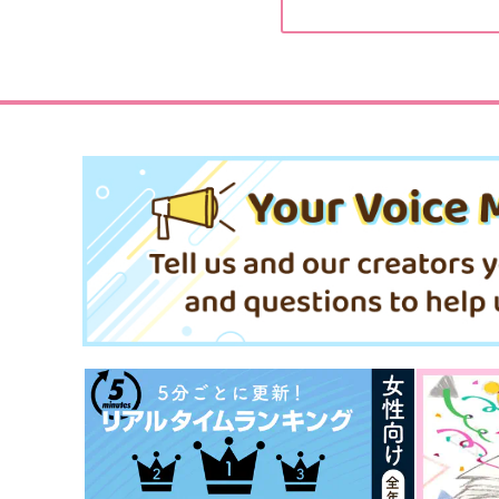
425
707
円
円
（税込）
（税込）
神宮寺寂雷
観音坂独歩×神宮寺寂雷
サンプル
作品詳細
サンプル
作品詳細
sonetto
余韻
FURNITURE
からあげ定食
600
629
円
円
専売
専売
（税込）
（税込）
ヒプノシスマイク
ヒプノシスマイク
神宮寺寂雷×飴村乱数
観音坂独歩×有栖川帝統
サンプル
カート
サンプル
カー
profile
はっぴーらっきーすけべMI
ltw
綱の上にも