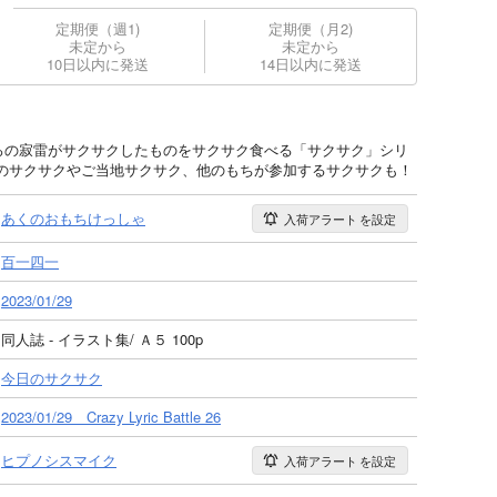
定期便（週1)
定期便（月2)
未定から
未定から
10日以内に発送
14日以内に発送
もちころの寂雷がサクサクしたものをサクサク食べる「サクサク」シリ
のサクサクやご当地サクサク、他のもちが参加するサクサクも！
あくのおもちけっしゃ
入荷アラート
を設定
百一四一
2023/01/29
同人誌 - イラスト集/ Ａ５ 100p
今日のサクサク
2023/01/29 Crazy Lyric Battle 26
ヒプノシスマイク
入荷アラート
を設定