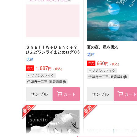
629
715
円
円
（税込）
（税込）
神宮寺寂雷×飴村乱数
神宮寺寂雷×飴村乱数
サンプル
作品詳細
サンプル
作品詳細
ＳｈａｌｌＷｅＤａｎｃｅ？
夏の夜、星を識る
ひふどワンライまとめログ０3
花筐
花筐
660
円
専売
（税込）
1,887
円
専売
（税込）
ヒプノシスマイク
ヒプノシスマイク
伊弉冉一二三×観音坂独歩
伊弉冉一二三×観音坂独歩
サンプル
カート
サンプル
カー
NEVER ENDING
祝日
モカ喫茶
冠婚相殺