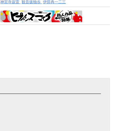
神宮寺寂雷
観音坂独歩
伊弉冉一二三