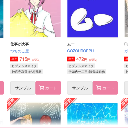
748
1,498
4
円
円
（税込）
（税込）
神宮寺寂雷
神宮寺寂雷×飴村乱数
サンプル
作品詳細
サンプル
作品詳細
仕事が大事
ムー
F
つちのこ屋
GOZOUROPPU
715
472
円
円
専売
専売
（税込）
（税込）
ヒプノシスマイク
ヒプノシスマイク
神宮寺寂雷×飴村乱数
伊弉冉一二三×観音坂独歩
ト
サンプル
カート
サンプル
カート
取引先は魔王城!! -
バウンダリー
FINAL EDITION-
自我がある
D
綱の上にも