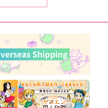
29
1,210
円
円
（税込）
（税込）
碧棺左馬刻×神宮寺寂雷
神宮寺寂雷×飴村乱数
サンプル
作品詳細
サンプル
作品詳細
gain
まるで初恋のような
うりの塩漬け
シャンロワ
715
944
円
円
専売
（税込）
（税込）
ヒプノシスマイク
ヒプノシスマイク
神宮寺寂雷×飴村乱数
伊弉冉一二三×観音坂独歩
サンプル
カート
サンプル
カート