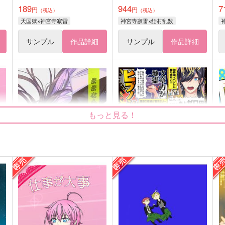
189
944
7
円
円
（税込）
（税込）
天国獄×神宮寺寂雷
神宮寺寂雷×飴村乱数
サンプル
作品詳細
サンプル
作品詳細
もっと見る！
ままならないふたりについて
ヒプノシスコミケ総集編2
デンキノネドコ
絶華