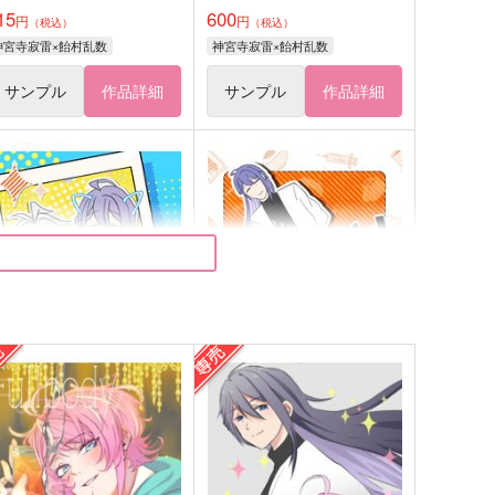
15
600
円
円
（税込）
（税込）
神宮寺寂雷×飴村乱数
神宮寺寂雷×飴村乱数
サンプル
作品詳細
サンプル
作品詳細
はじめてのちぇきかい
ちまときさまと！
てんやわんや
てんやわんや