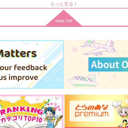
660
6
円
もっと見る！
（税込）
1,320
円
（税込）
碧棺左馬刻×神宮寺寂雷
神宮寺寂雷×観音坂独歩
サンプル
作品詳細
サンプル
作品詳細
花火のあとも あなたと
すっごいちっちゃいマーメイ
A
ド
ポカポカ日和
煩悩
787
円
専売
（税込）
858
円
専売
（税込）
ヒプノシスマイク
ヒプノシスマイク
伊弉冉一二三×観音坂独歩
観音坂独歩×伊弉冉一二三
ト
サンプル
カート
サンプル
カート
C