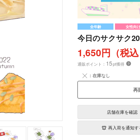
全年齢
女性向
今日のサクサク202
1,650円（税
15
通販ポイント：
pt獲得
？
╳
：在庫なし
再
店舗在庫
を確認
再入荷を通知す