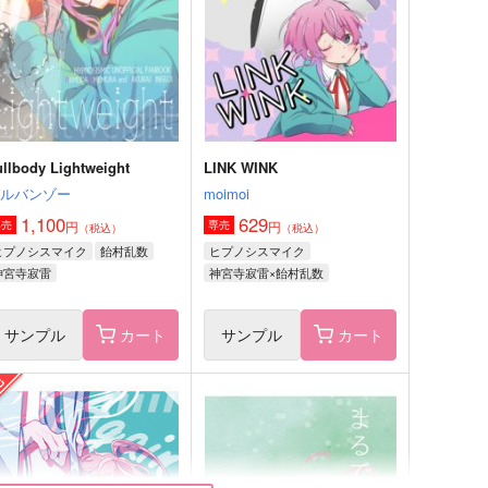
57
440
円
円
（税込）
（税込）
碧棺左馬刻×神宮寺寂雷
碧棺左馬刻×神宮寺寂雷
サンプル
作品詳細
サンプル
作品詳細
ullbody Lightweight
LINK WINK
ガルバンゾー
moimoi
1,100
629
円
円
専売
専売
（税込）
（税込）
ヒプノシスマイク
飴村乱数
ヒプノシスマイク
神宮寺寂雷
神宮寺寂雷×飴村乱数
サンプル
カート
サンプル
カート
ビー・ウィズ・ユー
エスケイプ・フロム 再録集
ECOPON
リリカルゴリラ