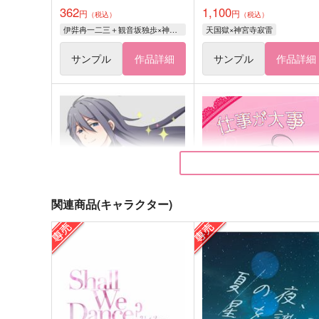
362
1,100
円
円
（税込）
（税込）
伊弉冉一二三＋観音坂独歩×神宮寺寂雷
天国獄×神宮寺寂雷
サンプル
作品詳細
サンプル
作品詳細
関連商品(キャラクター)
LINK WINK
仕事が大事
moimoi
つちのこ屋