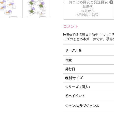
おまとめ目安と発送目安
?
毎度便
未定から
5日以内に発送
コメント
twitterでほぼ毎日更新中！
ーズのまとめ本第一弾です。季節
サークル名
作家
発行日
種別/サイズ
シリーズ（同人）
初出イベント
ジャンル/
サブジャンル