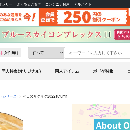
Bオンリー
よくあるご質問
エンジニア採用
アルバイト
女性向け
同人特集(オリジナル)
同人アイテム
ボドゲ特集
ク
(シリーズ)
今日のサクサク2022autumn