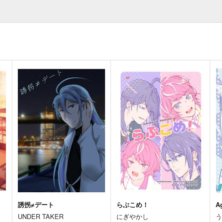
誘拐≠デート
らぶこめ！
A
UNDER TAKER
にぎやかし