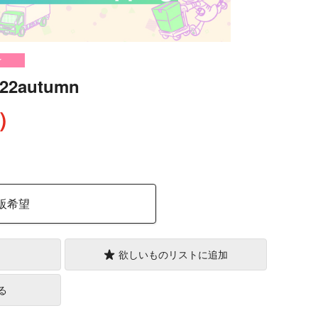
け
2autumn
込）
販希望
欲しいものリストに追加
る