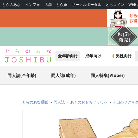
とらのあな
インフォ
店舗
とら婚
サークルポータル
とらコイン
WE
全年齢向け
成年向け
男性向け
同人誌(全年齢)
同人誌(成年)
同人特集(Vtuber)
とらのあな通販
同人誌
あくのおもちけっしゃ
今日のサクサ