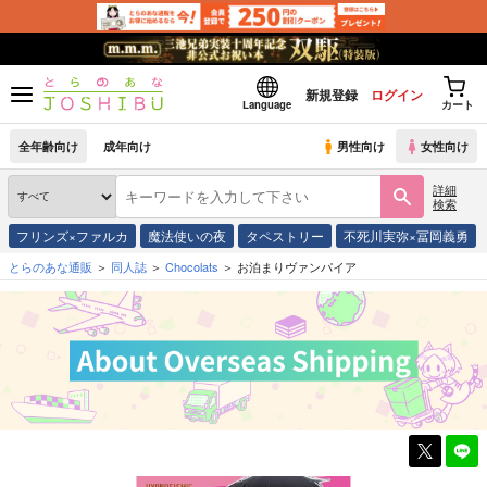
新規登録
ログイン
Language
カート
全年齢向け
成年向け
男性向け
女性向け
詳細
検索
フリンズ×ファルカ
魔法使いの夜
タペストリー
不死川実弥×冨岡義勇
とらのあな通販
同人誌
Chocolats
お泊まりヴァンパイア