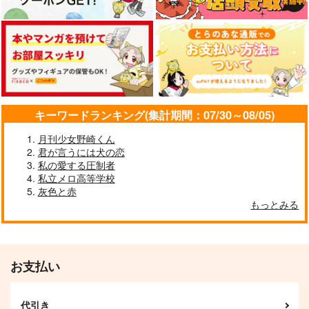
カート
カート
カート
い～から話を聞きやが
ゆく年くる年バッダス
まいにちたのしいナゴ
れッ!!
テンポー
ヤたち
茶葉のあまみ製造所
YPP!!
茶葉のあまみ製造所
715
394
700
円
円
円
（税込）
（税込）
（税込）
波羅夷空却
波羅夷空却
波羅夷空却×四十物十四
キーワードランキング(集計期間：07/30～08/05)
サンプル
サンプル
サンプル
月刊少女野崎くん
作品詳細
作品詳細
作品詳細
君が言うには犬の恋
私の愛する圧制者
私立メロ高等学校
灰色と赤
地獄におちろお人よし
元カノいるとか聞いて
ホップ！
もっとみる
ねぇぞ！！
極西
あか
あか
1,980
629
円
専売
円
専売
（税込）
（税込）
629
円
専売
（税込）
ヒプノシスマイク
ヒプノシスマイク
ヒプノシスマイク
山田一郎×波羅夷空却
山田一郎×波羅夷空却
お支払い
山田一郎×波羅夷空却
サンプル
サンプル
サンプル
代引き