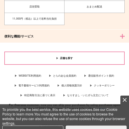
ain.
オゾン
カート
カート
カート
店頭受取
おまとめ配送
chicca
1,132
円
（税込）
865
円
（税込）
波羅夷空却×山田一郎
11,000円（税込）以上で送料当社負担
山田一郎×波羅夷空却
サンプル
サンプル
便利な機能/サービス
作品詳細
作品詳細
店舗を探す
WEBSITE利用規約
とらのあな会員規約
通信販売ポイント規約
いちずきん と くこお
電子書籍サービス利用規約
個人情報保護方針
クッキーポリシー
おかみ【オマケなし】
七つ星
特定商取引法に基づく表示
なりすまし・いたずら注文について
220
円
専売
（税込）
For Overseas customer, now you can ship your purchases by using purchases agent
services “AOCS”! Click {more…} for more information …
more
To provide you the best service, this website uses cookies.See our Cookie
ヒプノシスマイク
Policy to learn more.You must agree to the use of cookies to browse the
山田一郎×波羅夷空却
website, but you can also refuse the use of some cookies through your browser
settings.
サンプル
c TORANOANA Inc, All Rights Reserved.