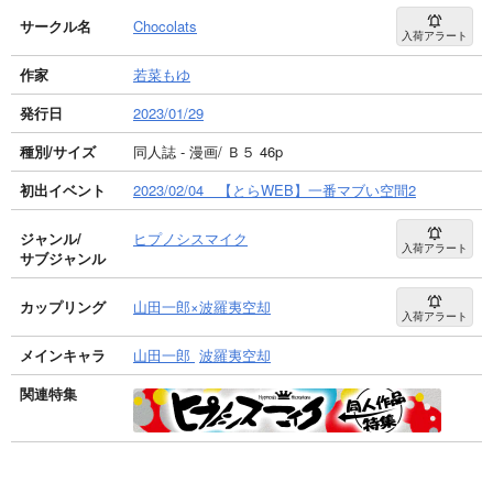
サークル名
Chocolats
入荷アラート
作家
若菜もゆ
発行日
2023/01/29
種別/サイズ
同人誌 - 漫画/ Ｂ５ 46p
初出イベント
2023/02/04 【とらWEB】一番マブい空間2
ジャンル/
ヒプノシスマイク
入荷アラート
サブジャンル
カップリング
山田一郎×波羅夷空却
入荷アラート
メインキャラ
山田一郎
波羅夷空却
関連特集