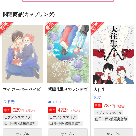
関連商品(カップリング)
IchiKu Game Palody
吾輩は猫である
ラノベじゃねぇか！
はぴぴ教
BUSUKOPAN
はぴぴ教
1,257
472
629
円
円
円
（税込）
（税込）
（税込）
山田一郎×波羅夷空却
白膠木簓×波羅夷空却
山田一郎×波羅夷空却
サンプル
サンプル
サンプル
作品詳細
作品詳細
作品詳細
マイ スーパー ベイビ
紫陽花通りでランデヴ
大往生
ー
ー
あか
つま先
an sich
787
円
専売
（税込）
629
472
円
円
専売
専売
（税込）
（税込）
ヒプノシスマイク
ヒプノシスマイク
ヒプノシスマイク
山田一郎×波羅夷空却
山田一郎×波羅夷空却
山田一郎×波羅夷空却
サンプル
サンプル
サンプル