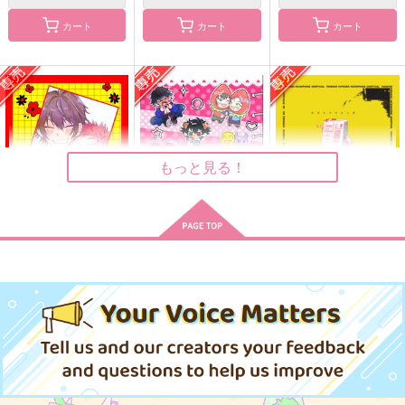
カート
カート
カート
まだ
LOTUS
愛で地球を救
え!!!!!!!!!!!!!!!!!!
VAYOEPI
okura
ねごと
707
1,572
円
円
（税込）
（税込）
787
円
波羅夷空却
波羅夷空却受け
（税込）
山田一郎×波羅夷空却
もっと見る！
サンプル
サンプル
サンプル
作品詳細
作品詳細
作品詳細
イチクロニクル
あまえた郎くん
昨日までの言い訳
はぴぴ教
はぴぴ教
HIPNU
1,257
1,572
629
円
円
専売
専売
円
専売
（税込）
（税込）
（税込）
ヒプノシスマイク
ヒプノシスマイク
ヒプノシスマイク
山田一郎×波羅夷空却
山田一郎×波羅夷空却
山田一郎×波羅夷空却
サンプル
サンプル
サンプル