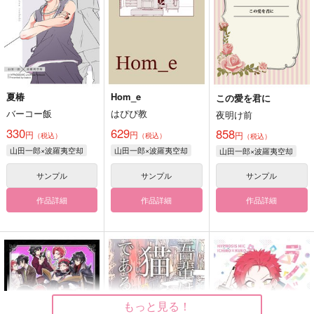
夏椿
Hom_e
この愛を君に
バーコー飯
はぴぴ教
夜明け前
330
629
858
円
円
円
（税込）
（税込）
（税込）
山田一郎×波羅夷空却
山田一郎×波羅夷空却
山田一郎×波羅夷空却
サンプル
サンプル
サンプル
作品詳細
作品詳細
作品詳細
もっと見る！