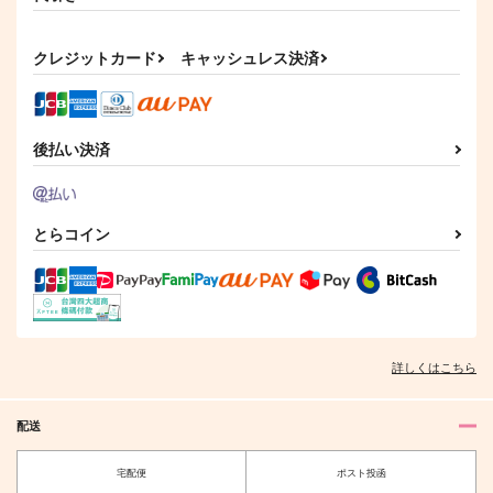
蓮華を偲ぶ
合縁奇縁
カート
カート
カート
少年空獄
きこりの森
シーソーゲーム
ななこや
クレジットカード
キャッシュレス決済
1,001
1,147
787
円
円
円
（税込）
（税込）
（税込）
波羅夷空却
白膠木簓×波羅夷空却
波羅夷空却×天国獄
サンプル
サンプル
サンプル
後払い決済
作品詳細
作品詳細
作品詳細
とらコイン
A_way
ラノベじゃねぇか！
愛で地球を救
え!!!!!!!!!!!!!!!!!!
はぴぴ教
はぴぴ教
ねごと
629
629
詳しくはこちら
円
円
専売
専売
（税込）
（税込）
787
円
専売
（税込）
ヒプノシスマイク
ヒプノシスマイク
ヒプノシスマイク
山田一郎×波羅夷空却
山田一郎×波羅夷空却
配送
山田一郎×波羅夷空却
宅配便
ポスト投函
往時イケブクロ
goodbye,see you ag
サンプル
サンプル
サンプル