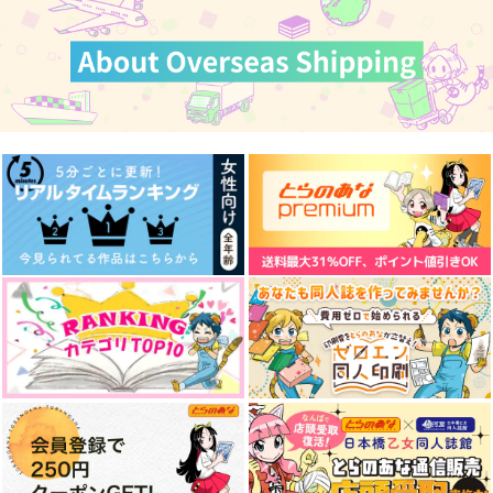
カート
カート
カート
afterward
H歴のラブソング
元には戻らない恋にな
る
象の埋葬
最果て防衛ライン
ソリティアの犬
629
858
円
円
（税込）
（税込）
629
円
（税込）
山田一郎×波羅夷空却
山田一郎×波羅夷空却
山田一郎×波羅夷空却
サンプル
サンプル
サンプル
作品詳細
作品詳細
作品詳細
How It Began.How It
清
うしろの正面だあれ？
Goes
あしたは日曜
AIM
XO.
1,965
1,415
円
専売
円
専売
（税込）
（税込）
787
円
専売
（税込）
ヒプノシスマイク
ヒプノシスマイク
ヒプノシスマイク
山田一郎×波羅夷空却
山田一郎×波羅夷空却
山田一郎×波羅夷空却
サンプル
サンプル
サンプル