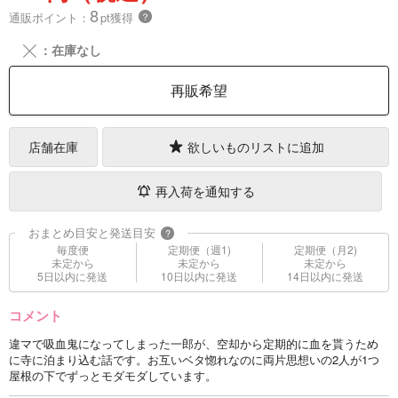
8
通販ポイント：
pt獲得
？
╳
：在庫なし
再販希望
店舗在庫
欲しいものリストに追加
再入荷を通知する
おまとめ目安と発送目安
?
毎度便
定期便（週1)
定期便（月2)
未定から
未定から
未定から
5日以内に発送
10日以内に発送
14日以内に発送
コメント
違マで吸血鬼になってしまった一郎が、空却から定期的に血を貰うため
に寺に泊まり込む話です。お互いベタ惚れなのに両片思想いの2人が1つ
屋根の下でずっとモダモダしています。