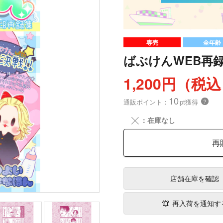
専売
全年齢
ばぶけんWEB再
1,200円（税
10
通販ポイント：
pt獲得
？
╳
：在庫なし
再
店舗在庫
を確認
再入荷を通知す