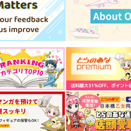
24/7 -WEB再録集-
グロリアスターWEB再録集
@
2019-2025
よふかし
glorious star
1,100
1
円
（税込）
4,400
円
（税込）
宮城リョータ×三井寿
石神千空×あさぎりゲン
サンプル
作品詳細
サンプル
作品詳細