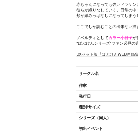
赤ちゃんになっても強いドラケン
彼らが織りなしていく、日常の中
頬が緩みっぱなしになってしまう
ここでしか読むことの出来ない描き
ノベルティとして
カラー小冊子
が
"ばぶけんシリーズ"ファン必見の
DXセット版『ばぶけんWEB再録
サークル名
作家
発行日
種別/サイズ
シリーズ（同人）
初出イベント