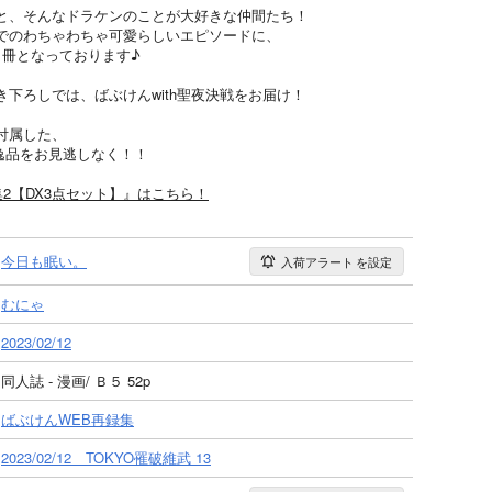
と、そんなドラケンのことが大好きな仲間たち！
でのわちゃわちゃ可愛らしいエピソードに、
1冊となっております♪
下ろしでは、ばぶけんwith聖夜決戦をお届け！
付属した、
逸品をお見逃しなく！！
集2【DX3点セット】』はこちら！
今日も眠い。
入荷アラート
を設定
むにゃ
2023/02/12
同人誌 - 漫画/ Ｂ５ 52p
ばぶけんWEB再録集
2023/02/12 TOKYO罹破維武 13