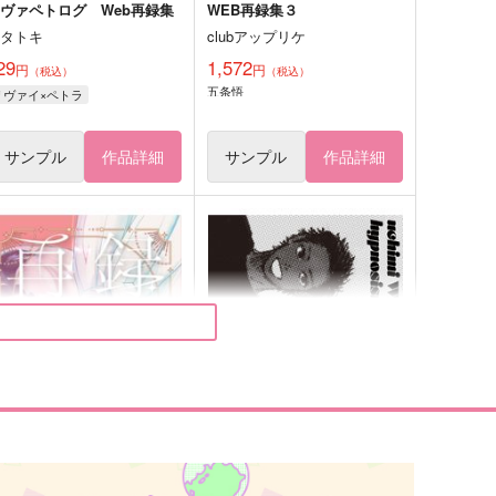
ヴァペトログ Web再録集
WEB再録集３
カタトキ
clubアップリケ
29
1,572
円
円
（税込）
（税込）
五条悟
リヴァイ×ペトラ
サンプル
作品詳細
サンプル
作品詳細