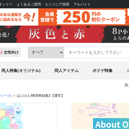
Bオンリー
よくあるご質問
エンジニア採用
アルバイト
女性向け
同人特集(オリジナル)
同人アイテム
ボドゲ特集
急
シリーズ)
ばぶけんWEB再録集2【通常】