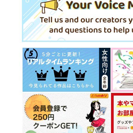
[ug]WEB再録集/Love
All Birds 卍web再録集
ug
niwaba
2,200
2,594
円
円
（税込）
（税込）
場地圭介
清峰葉流火×要圭
サンプル
作品詳細
サンプル
作品詳細