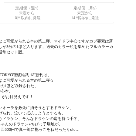
定期便（週1)
定期便（月2)
未定から
未定から
10日以内に発送
14日以内に発送
なに可愛がられる本の第二弾。マイドラ中心ですがカプ要素は薄
描き下ろしが3分の1ほど入ります。過去のカラー絵を集めたフルカラーカ
通常セット版。
OKYO罹破維武 13”新刊は、
なに可愛がられる本の第二弾☆
分の1ほど収録された、
中心本、
』がお目見えです！
いオーラを必死に消そうとするドラケン、
げられ、泣いて抵抗しようとするも、
うドラケン、そんなドラケンの肩を持つ千冬、
ちゃんのドラケン+ちびっ子場地が、
回500円で真一郎に抱っこをねだったりetc…