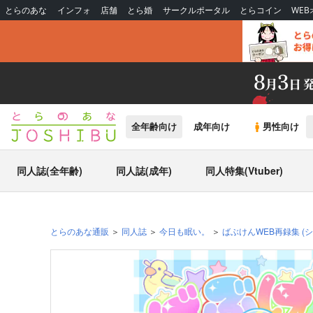
とらのあな
インフォ
店舗
とら婚
サークルポータル
とらコイン
WE
全年齢向け
成年向け
男性向け
同人誌(全年齢)
同人誌(成年)
同人特集(Vtuber)
とらのあな通販
同人誌
今日も眠い。
ばぶけんWEB再録集
(