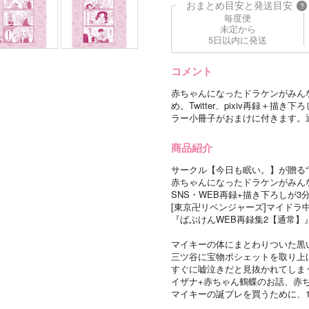
おまとめ目安と発送目安
?
毎度便
未定から
5日以内に発送
コメント
赤ちゃんになったドラケンがみん
め。Twitter、pixiv再録＋
ラー小冊子がおまけに付きます。
商品紹介
サークル【今日も眠い。】が贈る“T
赤ちゃんになったドラケンがみん
SNS・WEB再録+描き下ろしが3
[東京卍リベンジャーズ]マイドラ
『ばぶけんWEB再録集2【通常】
マイキーの体にまとわりついた黒
三ツ谷に宝物ポシェットを取り上
すぐに嘘泣きだと見抜かれてしま
イザナ+赤ちゃん鶴蝶のお話、赤
マイキーの誕プレを買うために、1