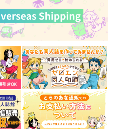
ttk_dcst司千WEB再録集
WEB再録集
トトコマチ
uchimi
,572
330
円
円
（税込）
（税込）
山田一郎
獅子王司×石神千空
サンプル
作品詳細
サンプル
作品詳細