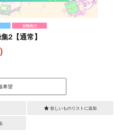
女性向け
録集2【通常】
込）
販希望
欲しいものリストに追加
る