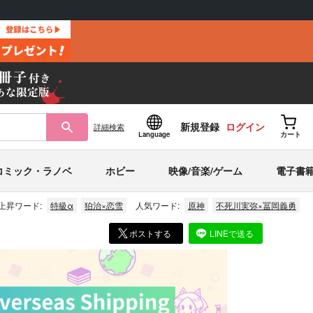
新規登録
ログイン
詳細
検索
Language
カート
コミック・ラノベ
ホビー
映像/音楽/ゲーム
電子書
上昇ワード:
特級α
狛治×恋雪
人気ワード:
原神
不死川実弥×冨岡義勇
ポストする
LINEで送る