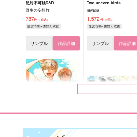
絶対不可触D&D
Two uneven birds
野生の妄想竹
niwaba
787
1,572
円
円
（税込）
（税込）
龍宮寺堅×佐野万次郎
龍宮寺堅×佐野万次郎
サンプル
作品詳細
サンプル
作品詳細