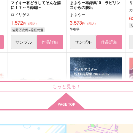
マイキー君どうしてそんな姿
まぶやー再録集10 ラビリン
リ
に！？～再録編～
スからの脱出
ロドリゲス
まぶやー
6
1,572
3,573
円
円
（税込）
（税込）
降谷零
佐野万次郎×花垣武道
サンプル
作品詳細
サンプル
作品詳細
もっと見る！