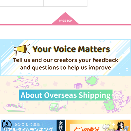
The beautiful planet
極・刀さに本１
極伯仲初伯仲
極夜の国
幸漫
fefefe
787
1,870
315
円
円
円
（税込）
（税込）
（税込）
葛葉
三日月宗近
山姥切国広×山姥切長義
サンプル
サンプル
サンプル
作品詳細
作品詳細
作品詳細