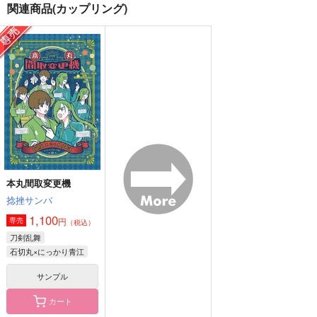
関連商品(カップリング)
はじめてまみれにっき
おいしいおさんぽごと
ひもとく
ろく
めろんばじる
ゆりかごから地獄ま
QUBE STAR
で。
2,200
円
（税込）
1,965
円
（税込）
1,430
浜守一郎×田村三木ヱ門
円
（税込）
石切丸
石切丸×女審神者
サンプル
サンプル
サンプル
作品詳細
作品詳細
作品詳細
本丸間取変更機
捻挫サンバ
1,100
円
専売
（税込）
刀剣乱舞
石切丸×にっかり青江
サンプル
カート