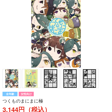
全年齢
女性向け
つくものまにまに極
3,144円（税込）