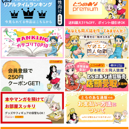
しばむら
629
880
円
円
（税込）
（税込）
944
日比野カフカ受け
円
ロックマン×ナナリー
（税込）
園大和×綾瀬川次郎
サンプル
サンプル
サンプル
特級αの愛したΩ 2
作品詳細
作品詳細
作品詳細
リブレ
878
円
（税込）
サンプル
作品詳細
世界で一番愛してる！
毒まで愛してる
すきすき 大好き 愛
してる！
ゼロ距離バズーカ
Gied
SUGAR PINK
944
787