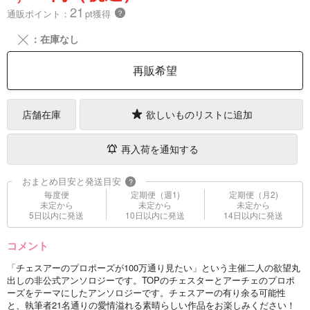
21
通販ポイント：
pt獲得
？
╳
：在庫なし
再販希望
店舗在庫
欲しいものリストに追加
再入荷を通知する
おまとめ目安と発送目安
?
毎度便
定期便（週1)
定期便（月2)
未定から
未定から
未定から
5日以内に発送
10日以内に発送
14日以内に発送
コメント
「チェスアーのプロポーズが100万通り見たい」という主催二人の欲望丸
出しの非公式アンソロジーです。TOPのチェスターとアーチェのプロポ
ーズをテーマにしたアンソロジーです。チェスアーの有り余る可能性
と、執筆者21名通りの愛情溢れる素晴らしい作品をお楽しみください！