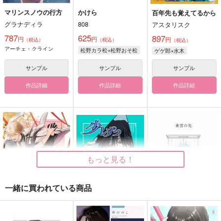
マリンスノウの行方
かけら
百年先も覚えてるから
グラナディラ
808
アスタリスク
787
625
897
円
円
円
（税込）
（税込）
（税込）
アーチェ・クライン
松野カラ松×松野おそ松
ゲゲ郎×水木
サンプル
サンプル
サンプル
作品詳細
作品詳細
作品詳細
もっと見る！
一緒に買われている商品
千年先も
少しずつズレてる
東雲の先