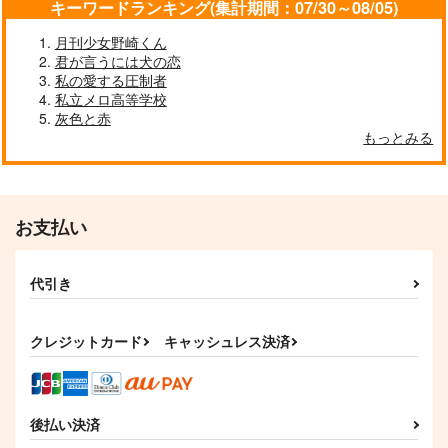
円
円
（税込）
（税込）
キーワードランキング(集計期間：07/30～08/05)
1,257
円
（税込）
マヒル×主人公
サーペンシャス×チェリーボム
フェロー×ギデル
月刊少女野崎くん
君が言うには犬の恋
サンプル
サンプル
サンプル
私の愛する圧制者
私立メロ高等学校
作品詳細
作品詳細
作品詳細
灰色と赤
もっとみる
お支払い
代引き
クレジットカード
キャッシュレス決済
前世から君を愛してる
明日はあなたを愛して
親友だけど愛してる
る
前編
キノコの山
むぎかつ庵
無為無能
後払い決済
605
円
（税込）
858
1,257
円