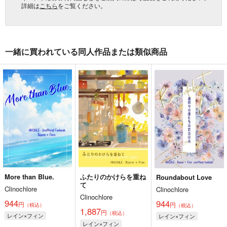
詳細は
こちら
をご覧ください。
一緒に買われている同人作品または類似商品
More than Blue.
ふたりのかけらを重ね
Roundabout Love
て
Clinochlore
Clinochlore
Clinochlore
944
944
円
円
（税込）
（税込）
1,887
円
（税込）
レイン×フィン
レイン×フィン
レイン×フィン