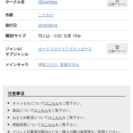
サークル名
Clinochlore
入荷アラート
作家
ことかた
発行日
2019/09/16
種別/サイズ
同人誌 - 小説/ 文庫 150p
ジャンル/
カードファイト!! ヴァンガード
入荷アラート
サブジャンル
メインキャラ
伊吹コウジ
安城マモル
注意事項
キャンセルについては
こちら
をご覧下さい。
返品については
こちら
をご覧下さい。
おまとめ配送については
こちら
をご覧下さい。
再販投票については
こちら
をご覧下さい。
イベント応募券付商品などをご購入の際は毎度便をご利用ください。