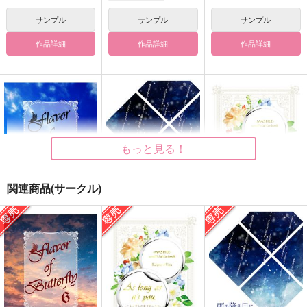
サンプル
サンプル
サンプル
作品詳細
作品詳細
作品詳細
もっと見る！
関連商品(サークル)
Flavor of Butterfly ５
雨の降る日にあなたの
As long as it’ｓyou.
声が聞こえた
Clinochlore
Clinochlore
Clinochlore
2,357
472
円
円
（税込）
（税込）
629
円
（税込）
レイン×フィン
レイン×フィン
レイン×フィン