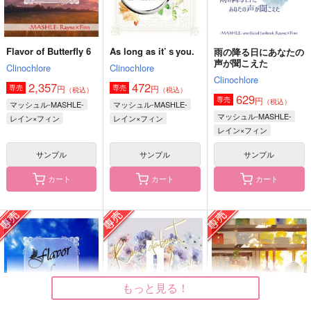
サンプル
サンプル
サンプル
作品詳細
作品詳細
作品詳細
Flavor of Butterfly 6
As long as it’ｓyou.
雨の降る日にあなたの
声が聞こえた
Clinochlore
Clinochlore
Clinochlore
2,357
472
円
円
専売
専売
（税込）
（税込）
629
円
専売
（税込）
マッシュル-MASHLE-
マッシュル-MASHLE-
マッシュル-MASHLE-
レイン×フィン
レイン×フィン
レイン×フィン
サンプル
サンプル
サンプル
カート
カート
カート
Flavor of Butterfly 6
トナリノキミ
We are VANGUARD!!
Clinochlore
きんつば
きんつば
2,357
605
880
円
円
円
（税込）
（税込）
（税込）
レイン×フィン
櫂トシキ×先導アイチ
もっと見る！
サンプル
サンプル
サンプル