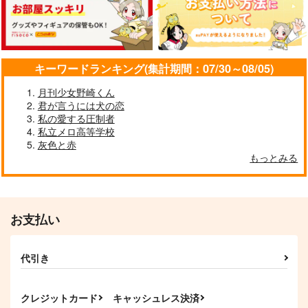
キーワードランキング(集計期間：07/30～08/05)
(CD)
月刊少女野崎くん
「BanG Dream!」
君が言うには犬の恋
「カードファイト!! ヴ
私の愛する圧制者
1,760
円
（税込）
ァンガー
私立メロ高等学校
ド Divinez デラック
灰色と赤
ス決勝編」オープニン
サンプル
もっとみる
グテー
にゃんと言うことでし
ありふれたこと
マ Feathered Dreams
作品詳細
ょう！！
どくさら
(通常盤)/Morfonica
花便。
787
円
（税込）
707
円
（税込）
水心子正秀
お支払い
大崎×新橋
サンプル
サンプル
代引き
作品詳細
作品詳細
クレジットカード
キャッシュレス決済