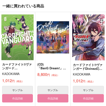
作品詳細
作品詳細
作品詳細
一緒に買われている商品
Flavor of Butterfly ５
Roundabout Love
ふたりのかけらを重ね
て
Clinochlore
Clinochlore
Clinochlore
2,357
944
円
円
専売
専売
（税込）
（税込）
1,887
円
専売
（税込）
マッシュル-MASHLE-
マッシュル-MASHLE-
マッシュル-MASHLE-
レイン×フィン
レイン×フィン
レイン×フィン
サンプル
サンプル
サンプル
カート
カート
カート
カードファイト!!ヴァ
(CD)
カードファイト!!ヴァ
Cライフ！
てめーが知らねーオレ
共同生活における食と
ンガード
「BanG Dream!」
ンガードDivinez幻真
のこと
生活の幸福に関する考
きんつば
YouthQuake 8
「カードファイト!! ヴ
覚醒編 1
察
8,800
KADOKAWA
KADOKAWA
円
麦の小路
どうにかなれ
（税込）
ァンガー
440
円
（税込）
ド Divinez デラック
1,012
1,012
円
715
円
1,572
（税込）
（税込）
円
円
（税込）
先導アイチ
ス決勝編」エンディン
（税込）
グテー
桜木花道×流川楓
アルハイゼン×カーヴェ
サンプル
サンプル
サンプル
マ Drive Your Heart(
Blu-ray付生産限定
サンプル
サンプル
サンプル
盤)/Poppin'Party
作品詳細
作品詳細
作品詳細
作品詳細
作品詳細
作品詳細