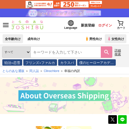
新規登録
ログイン
Language
カート
全年齢向け
成年向け
男性向け
女性向け
詳細
検索
狛治×恋雪
フリンズ×ファルカ
カラスバ
僕のヒーローアカデ…
とらのあな通販
同人誌
Clinochlore
幸福の内訳