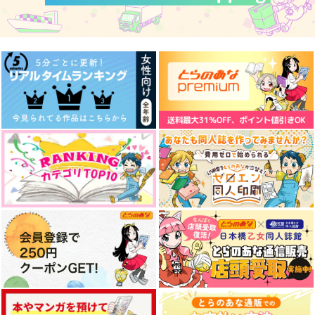
(CD)うたの☆プリンス
(DVD)ゴールデンカム
(BD)ゴールデンカム
さまっ♪ ドラマ
イ 第十六巻(初回限定
イ 第十六巻(初回限定
CD「SHINING IDOLS
版)
版)
3,300
7,480
8,580
円
円
円
（税込）
（税込）
' WORKDAY」前編
（税込）
キミのみかた
夫と私【イラストカー
情景
ド付き】
doronken
いつも勝手なことばか
サンプル
サンプル
サンプル
かぼすとすだち
り！
944
円
（税込）
1,430
作品詳細
作品詳細
作品詳細
円
（税込）
495
リオセスリ×シグウィン
円
（税込）
オーエン×カイン
サンプル
サンプル
サンプル
作品詳細
作品詳細
作品詳細