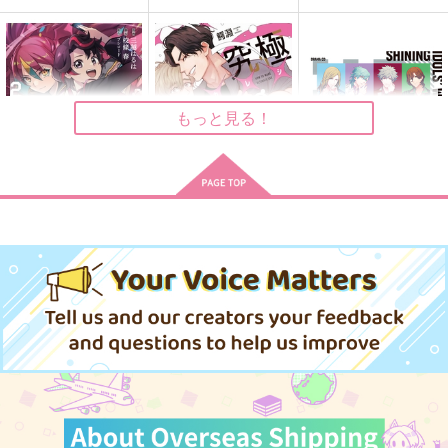
More than Blue.
Clinochlore
もっと見る！
944
円
専売
（税込）
マッシュル-MASHLE-
レイン×フィン
サンプル
カードファイト!!ヴァ
究極×××のつくりかた
(CD)うたの☆プリンス
カート
ンガードDivinez幻真
さまっ♪ ドラマ
竹書房
選択的幸福論
連続アブダクション
同人誌のつくりかた＋
覚醒編 2
CD「SHINING IDOLS
KADOKAWA
3,300
表紙デザイン
円
（税込）
RIC
手取り2億G
' WORKDAY」後編
946
円
（税込）
1,012
クロコダイルティアー
円
（税込）
472
787
円
円
（税込）
（税込）
ズ
エンデヴァー×ホークス
主人公×カミュ
サンプル
サンプル
サンプル
2,357
円
（税込）
作品詳細
作品詳細
作品詳細
サンプル
サンプル
サンプル
作品詳細
作品詳細
作品詳細