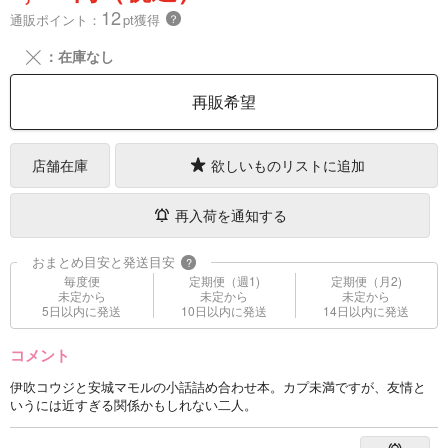
12
通販ポイント：
pt獲得
？
╳
：在庫なし
再販希望
店舗在庫
欲しいものリストに追加
再入荷を通知する
おまとめ目安と発送目安
?
毎度便
定期便（週1)
定期便（月2)
未定から
未定から
未定から
5日以内に発送
10日以内に発送
14日以内に発送
コメント
伊吹コウジと安城マモルの小話詰め合わせ本。カプ未満ですが、友情と
いうには近すぎる関係かもしれない二人。