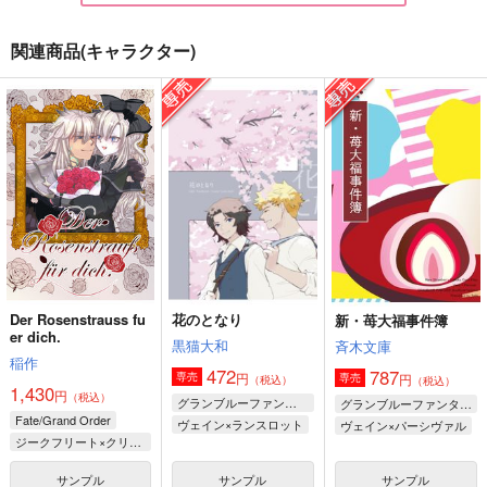
関連商品(キャラクター)
きっとお前が運命の
となりにいた時間
お前がいなくても生き
人！
ていく
まちかど駄菓子屋
チワワの山
朝は君とトーストを
1,054
円
（税込）
715
1,022
円
円
（税込）
（税込）
糸師冴×糸師凛
ジャミル×カリム
十亀条×桜遥
サンプル
サンプル
サンプル
作品詳細
作品詳細
作品詳細
Der Rosenstrauss fu
花のとなり
新・苺大福事件簿
er dich.
黒猫大和
斉木文庫
稲作
472
787
円
専売
円
専売
（税込）
（税込）
1,430
円
（税込）
グランブルーファンタジー
グランブルーファンタジー
Fate/Grand Order
ヴェイン×ランスロット
ヴェイン×パーシヴァル
ジークフリート×クリームヒルト
サンプル
サンプル
サンプル