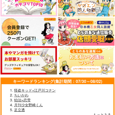
KADOKAWA
変わってしまった俺
宮クリニックーちょっ
Happy Happy Birthda
1,760
円
変わらないもの
と変わった診療所ー
（税込）
y
パラダイストラベラ
うなぢゅうや
もこもこのとこ
サンプル
ー
787
787
円
円
（税込）
（税込）
作品詳細
315
円
モブ×宮
緑谷出久×爆豪勝己
（税込）
三日月宗近×鶴丸国永
サンプル
サンプル
サンプル
作品詳細
作品詳細
作品詳細
キーワードランキング(集計期間：07/30～08/02)
怪盗キッド×江戸川コナン
ちいかわ
狛治×恋雪
月刊少女野崎くん
足立透
もっとみる