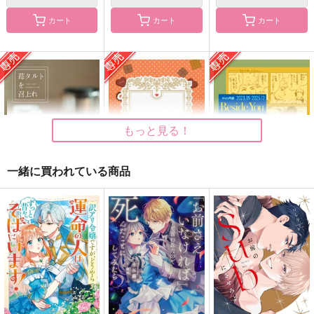
カート
カート
カート
俺ってお前を好きらし
お前が隣にいないとだ
君とお前は お腹いっ
い
め
ぱい！
わしい～も
しゅがー＊しろっぷ
らっきーはいてい
498
550
900
円
円
円
（税込）
（税込）
（税込）
マックス×カート
月島蛍×山口忠
蘇枋隼飛×桜遥
もっと見る！
サンプル
サンプル
サンプル
一緒に買われている商品
作品詳細
作品詳細
作品詳細
苺タルトを召し上がれ
恋の魔法
Beside You
斉木文庫
Noise Quarter
黒猫大和
787
472
944
円
円
専売
専売
円
専売
（税込）
（税込）
（税込）
グランブルーファンタジー
グランブルーファンタジー
グランブルーファンタジー
ヴェイン×パーシヴァル
ヴェイン×パーシヴァル
ヴェイン×ランスロット
サンプル
サンプル
サンプル