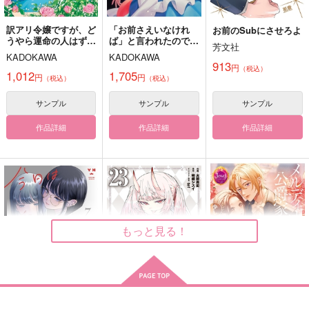
カート
カート
カート
訳アリ令嬢ですが、ど
「お前さえいなけれ
お前のSubにさせろよ
うやら運命の人はずっ
ば」と言われたので死
芳文社
もちもち
兄貴に付き合ってる人
母の亡い仔と子の無い
と昔からそばにいま
んだことにしてみたら
KADOKAWA
KADOKAWA
がいた！？
父と
す! アンソロジーコミ
LAST OF HERO
913
円
（税込）
ック
アマイコプルー
1,012
1,705
月光盗賊
円
円
（税込）
（税込）
787
円
（税込）
1,100
2,200
円
円
（税込）
（税込）
煉獄杏寿郎×冨岡義勇
サンプル
サンプル
サンプル
鬼太郎
不死川実弥×冨岡義勇
作品詳細
作品詳細
作品詳細
サンプル
サンプル
サンプル
作品詳細
作品詳細
作品詳細
もっと見る！