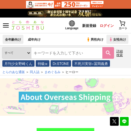
新規登録
ログイン
Language
カート
全年齢向け
成年向け
男性向け
女性向け
詳細
検索
月刊少女野崎くん
特級α
Dr.STONE
不死川実弥×冨岡義勇
とらのあな通販
同人誌
まめぐるみ
ヒーロー