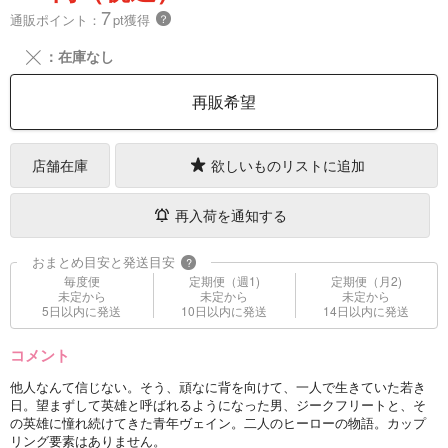
7
通販ポイント：
pt獲得
？
╳
：在庫なし
再販希望
店舗在庫
欲しいものリストに追加
再入荷を通知する
おまとめ目安と発送目安
?
毎度便
定期便（週1)
定期便（月2)
未定から
未定から
未定から
5日以内に発送
10日以内に発送
14日以内に発送
コメント
他人なんて信じない。そう、頑なに背を向けて、一人で生きていた若き
日。望まずして英雄と呼ばれるようになった男、ジークフリートと、そ
の英雄に憧れ続けてきた青年ヴェイン。二人のヒーローの物語。カップ
リング要素はありません。