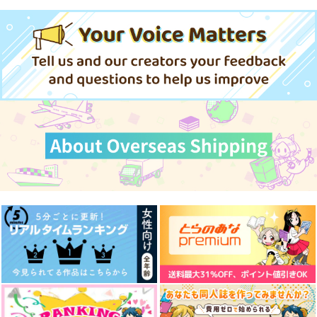
今日はカノジョがいな
信じていた仲間達にダ
メルディオン公爵家の
いから 7
ンジョン奥地で 23
若夫婦は少し変わって
いる。 下
一迅社
講談社
KADOKAWA
シッター,シッター！
AuroRa
巡る季節を君と
Bee
814
792
1,760
あさぎ屋
円
円
ピグマリオン
円
（税込）
（税込）
（税込）
街屋
2,530
880
円
円
（税込）
（税込）
サンプル
サンプル
サンプル
1,100
円
（税込）
星野アクア×星野ルビー
天城燐音
作品詳細
作品詳細
作品詳細
サンプル
サンプル
サンプル
作品詳細
作品詳細
作品詳細
メルディオン公爵家の
若夫婦は少し変わって
いる。 上