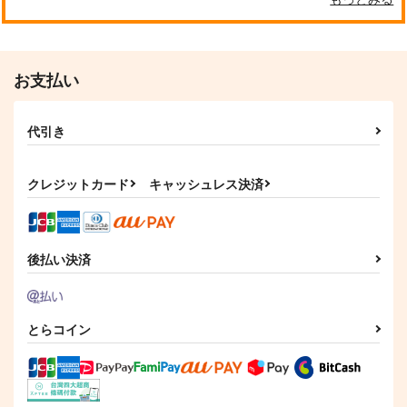
philosophia
The Big Bang
Abyss Base
甘味処想田庵
1,257
1,887
円
円
お支払い
（税込）
（税込）
オクジー×バデーニ
緑谷出久×爆豪勝己
サンプル
サンプル
代引き
作品詳細
作品詳細
クレジットカード
キャッシュレス決済
後払い決済
とらコイン