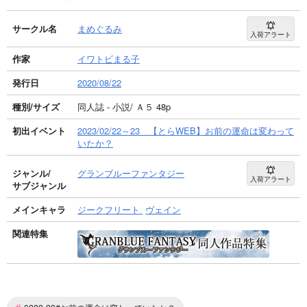
サークル名
まめぐるみ
入荷アラート
作家
イワトビまる子
発行日
2020/08/22
種別/サイズ
同人誌 - 小説/ Ａ５ 48p
初出イベント
2023/02/22～23 【とらWEB】お前の運命は変わって
いたか？
ジャンル/
グランブルーファンタジー
入荷アラート
サブジャンル
メインキャラ
ジークフリート
ヴェイン
関連特集