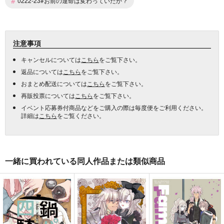
#
0222-23#お前の運命は変わっていたか？
注意事項
キャンセルについては
こちら
をご覧下さい。
返品については
こちら
をご覧下さい。
おまとめ配送については
こちら
をご覧下さい。
再販投票については
こちら
をご覧下さい。
イベント応募券付商品などをご購入の際は毎度便をご利用ください。
詳細は
こちら
をご覧ください。
一緒に買われている同人作品または類似商品