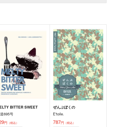
ELTY BITTER SWEET
ぜんぶぼくの
道695号
E'toile.
29
787
円
円
（税込）
（税込）