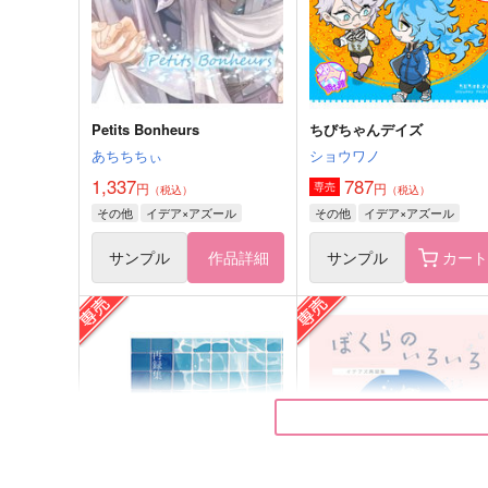
イデア×アズール
アズール×イデア
サンプル
作品詳細
サンプル
作品詳細
Petits Bonheurs
ちびちゃんデイズ
あちちちぃ
ショウワノ
1,337
787
円
円
専売
（税込）
（税込）
その他
イデア×アズール
その他
イデア×アズール
サンプル
作品詳細
サンプル
カー
雪解け水がやがて花を咲かす
押しかけ蛸ちゃんと引きこ
ように
り神様
リーベストロイメ
late show
1,257
1,572
円
円
（税込）
（税込）