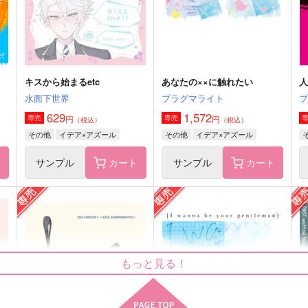
アズール×イデア
イデア×アズール
サンプル
作品詳細
サンプル
作品詳細
キスから始まるetc
あなたの××に触れたい
水面下世界
プラグマライト
629
1,572
円
円
専売
専売
（税込）
（税込）
その他
イデア×アズール
その他
イデア×アズール
ト
サンプル
カート
サンプル
カート
も
SOUP
そこそこ明るい家族計画
もっと見る！
TIGERLILY
ムッ天下！
P
1,572
550
1
円
円
（税込）
（税込）
イデア×アズール
イデア×アズール