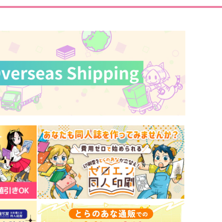
サンプル
作品詳細
サンプル
作品詳細
ぜんぶぼくの
SAMURAI MODE
toile.
空振りファンタズマ
787
630
円
円
専売
専売
（税込）
（税込）
その他
イデア×アズール
その他
イデア×アズール
サンプル
カート
サンプル
カート