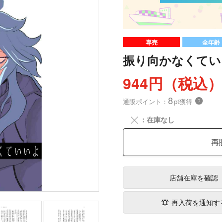
専売
全年齢
振り向かなくてい
944円（税込
8
通販ポイント：
pt獲得
？
╳
：在庫なし
再
店舗在庫
を確認
再入荷を通知す