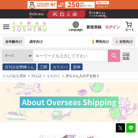
新規登録
ログイン
Language
カート
全年齢向け
成年向け
男性向け
女性向け
詳細
検索
月刊少女野崎くん
三間
カラスバ
原神
とらのあな通販
同人誌
もものく
犬ちゃん人の子を拾う