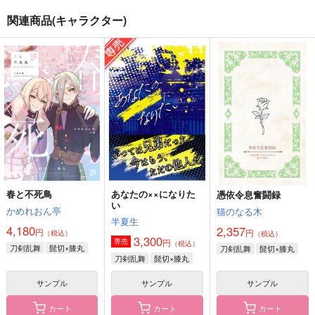
関連商品(キャラクター)
きみだけに
洞の底
こどもの王国
ピクルス犬
犬小屋
犬小屋
330
944
1,100
円
円
円
（税込）
（税込）
（税込）
ひゅーい×伊吹橙真
マレウス×イデア
マレウス×イデア
サンプル
サンプル
サンプル
作品詳細
作品詳細
作品詳細
春と不死鳥
あなたの××になりた
憑依令息奮闘録
い
かめれおん亭
猫のなる木
半夏生
4,180
2,357
円
円
（税込）
（税込）
3,300
円
専売
（税込）
刀剣乱舞
髭切×膝丸
刀剣乱舞
髭切×膝丸
刀剣乱舞
髭切×膝丸
サンプル
サンプル
サンプル
カート
カート
カート