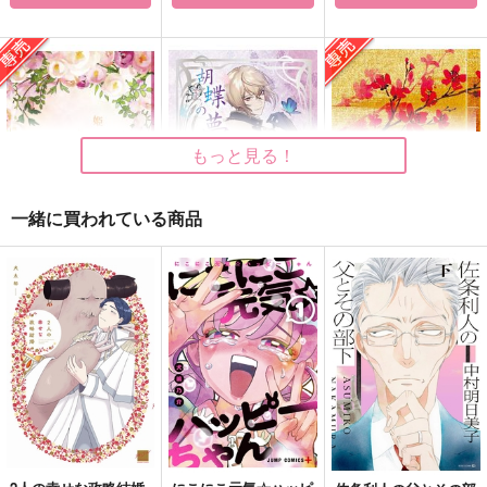
いぬが犬でイヌしてる
グッバイ・リグレッ
性春キャンドルナイト
ト！
やましば
OASiS
青い犬
440
629
円
円
（税込）
（税込）
629
円
（税込）
中島敦
五月雨江×村雲江
もっと見る！
エンデヴァー×ホークス
サンプル
サンプル
サンプル
一緒に買われている商品
作品詳細
作品詳細
作品詳細
姫さま、お手をどうぞ
胡蝶の夢
幸せな夢を見た○○の
話
青物商会
花語り
愛されたがり。
880
2,144
円
円
専売
（税込）
（税込）
1,887
円
専売
（税込）
刀剣乱舞
膝丸×髭切
刀剣乱舞
刀剣乱舞
髭切×女審神者
髭切×女審神者
サンプル
サンプル
サンプル
カート
カート
カート