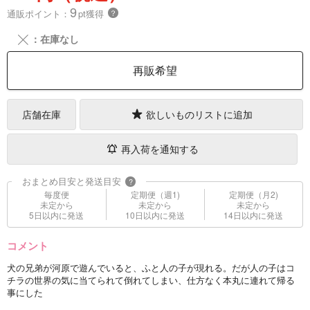
9
通販ポイント：
pt獲得
？
╳
：在庫なし
再販希望
店舗在庫
欲しいものリストに追加
再入荷を通知する
おまとめ目安と発送目安
?
毎度便
定期便（週1)
定期便（月2)
未定から
未定から
未定から
5日以内に発送
10日以内に発送
14日以内に発送
コメント
犬の兄弟が河原で遊んでいると、ふと人の子が現れる。だが人の子はコ
チラの世界の気に当てられて倒れてしまい、仕方なく本丸に連れて帰る
事にした