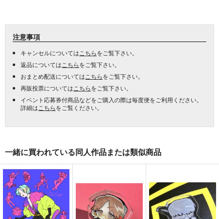
注意事項
キャンセルについては
こちら
をご覧下さい。
返品については
こちら
をご覧下さい。
おまとめ配送については
こちら
をご覧下さい。
再販投票については
こちら
をご覧下さい。
イベント応募券付商品などをご購入の際は毎度便をご利用ください。
詳細は
こちら
をご覧ください。
一緒に買われている同人作品または類似商品