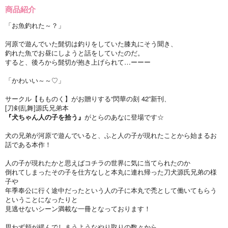
商品紹介
「お魚釣れた～？」
河原で遊んでいた髭切は釣りをしていた膝丸にそう聞き、
釣れた魚でお昼にしようと話をしていたのだ。
すると、後ろから髭切が抱き上げられて…ーーー
「かわいい～～♡」
サークル【もものく】がお贈りする“閃華の刻 42”新刊、
[刀剣乱舞]源氏兄弟本
『犬ちゃん人の子を拾う』
がとらのあなに登場です☆
犬の兄弟が河原で遊んでいると、ふと人の子が現れたことから始まるお
話である本作！
人の子が現れたかと思えばコチラの世界に気に当てられたのか
倒れてしまったその子を仕方なしと本丸に連れ帰った刀犬源氏兄弟の様
子や
年季奉公に行く途中だったという人の子に本丸で禿として働いてもらう
ということになったりと
見逃せないシーン満載な一冊となっております！
思わず頬が緩んでしまうようなやり取りの数々から