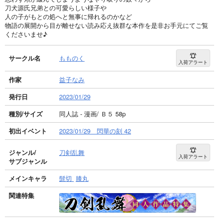
刀犬源氏兄弟との可愛らしい様子や
人の子がもとの処へと無事に帰れるのかなど
物語の展開から目が離せない読み応え抜群な本作を是非お手元にてご覧
くださいませ♪
サークル名
もものく
入荷アラート
作家
益子なみ
発行日
2023/01/29
種別/サイズ
同人誌 - 漫画/ Ｂ５ 58p
初出イベント
2023/01/29 閃華の刻 42
ジャンル/
刀剣乱舞
入荷アラート
サブジャンル
メインキャラ
髭切
膝丸
関連特集