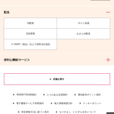
配送
宅配便
ポスト投函
店頭受取
おまとめ配送
11,000円（税込）以上で送料当社負担
便利な機能/サービス
店舗を探す
WEBSITE利用規約
とらのあな会員規約
通信販売ポイント規約
電子書籍サービス利用規約
個人情報保護方針
クッキーポリシー
特定商取引法に基づく表示
なりすまし・いたずら注文について