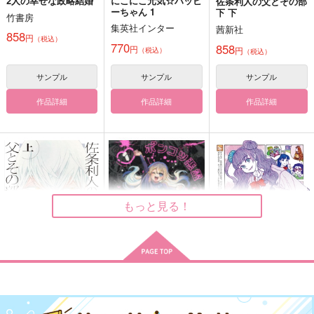
2人の幸せな政略結婚
にこにこ元気☆ハッピ
佐条利人の父とその部
ーちゃん 1
下 下
竹書房
Nel mio cuore
トロイメライ
＆
集英社インター
茜新社
858
円
犬猫サンドイッチ
inunoesa
（税込）
犬小屋
770
858
円
円
（税込）
（税込）
385
787
787
円
円
円
（税込）
（税込）
（税込）
イデア・シュラウド
サンプル
サンプル
サンプル
安室透×榎本梓
夢野幻太郎×有栖川帝統
作品詳細
作品詳細
作品詳細
サンプル
サンプル
サンプル
作品詳細
作品詳細
作品詳細
これ、恋かな？
あふるる恋慕
インテリジェンス・サ
イクル10（下）
贅沢三昧
ATARAYO
もっと見る！
FORELSKET
787
472
円
円
専売
専売
（税込）
（税込）
2,357
円
（税込）
刀剣乱舞
刀剣乱舞
髭切×審神者
刀剣乱舞
三日月宗近
膝丸×女審神者
山姥切国広
髭切
サンプル
サンプル
サンプル
佐条利人の父とその部
ポンコツ悪霊闇子ちゃ
おしえて!ギャル子ち
下 上
ん 1
ゃん 6
カート
カート
カート
ぬいちゃん小説短編集
すこやかにままならん