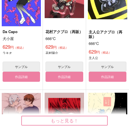
Da Capo
花村アクブロ（再販）
主人公アクブロ（再
販）
犬小屋
666°C
666°C
629
629
円
円
（税込）
（税込）
629
円
ラキオ
花村陽介
（税込）
主人公
サンプル
サンプル
サンプル
作品詳細
作品詳細
作品詳細
もっと見る！