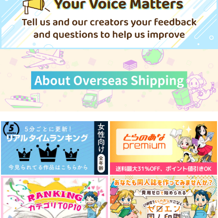
すこやかかよ
茜新社
KADOKAWA
KADOKAWA
いぬCafe
いなかまんじゅう
いなかまんじゅう
847
946
1,210
円
円
円
（税込）
（税込）
（税込）
TEAM
TEAM
787
円
（税込）
629
サンプル
サンプル
サンプル
944
山田一郎×碧棺左馬刻
円
円
（税込）
（税込）
水心子正秀
水心子正秀
作品詳細
作品詳細
作品詳細
サンプル
サンプル
サンプル
作品詳細
作品詳細
作品詳細
逸話の陰
GENJI MANZA---I!!!4
青物商会
桜の亡骸
660
660
円
円
専売
専売
（税込）
（税込）
刀剣乱舞
膝丸×髭切
刀剣乱舞
一期一振
膝丸
髭切
見える子ちゃん 14
ひげを剃る。そして女
子高生を拾う。 2
サンプル
サンプル
KADOKAWA
KADOKAWA
836
円
とある２人の恋事情
pale blue
カート
カート
人ならざる子のそだて
（税込）
726
円
（税込）
かた