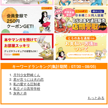
珈舎
夜のすみっこ
たのしいパン工場
572
880
サンプル
サンプル
円
円
（税込）
（税込）
1,257
円
（税込）
殺生丸×りん
七海建人×五条悟
作品詳細
作品詳細
鬼太郎×水木
サンプル
サンプル
サンプル
作品詳細
作品詳細
作品詳細
キーワードランキング(集計期間：07/30～08/05)
月刊少女野崎くん
君が言うには犬の恋
私の愛する圧制者
私立メロ高等学校
灰色と赤
もっとみる
彼の人の話
人化かし
無常讃歌
Largo