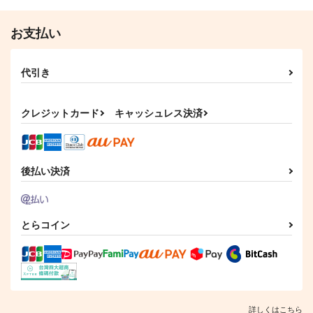
787
1,257
円
円
（税込）
（税込）
五条悟×虎杖悠仁
ロナルド×ドラルク
お支払い
サンプル
サンプル
代引き
作品詳細
作品詳細
クレジットカード
キャッシュレス決済
後払い決済
とらコイン
詳しくはこちら