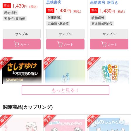
黒糖書房
黒糖書房
箸置き
1,430
円
専売
（税込）
1,430
1,430
円
専売
円
専売
（税込）
（税込）
呪術廻戦
呪術廻戦
呪術廻戦
五条悟×夏油傑
五条悟×夏油傑
五条悟×夏油傑
サンプル
サンプル
サンプル
カート
カート
カート
雨音と、君と。
空白に棲む怪物
インクブルーに誓って
黒糖書房
黒糖書房
黒糖書房
1,430
1,430
1,430
円
円
円
（税込）
（税込）
（税込）
五条悟×夏油傑
五条悟×夏油傑
五条悟×夏油傑
もっと見る！
サンプル
サンプル
サンプル
作品詳細
作品詳細
作品詳細
関連商品(カップリング)
さしすゆけと不可視の
来来世世に青を刺す
呪術師はハズレ職？い
呪い
いえ、異世界でも最強
黒糖書房