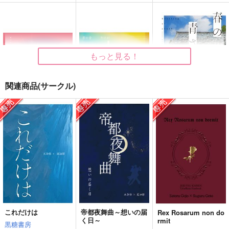
もっと見る！
関連商品(サークル)
モラトリアムの匣２
君の音だけが色づいて
春の青さの瓶詰め
見えた
黒糖書房
黒糖書房
黒糖書房
1,430
1,430
円
円
（税込）
（税込）
1,430
円
（税込）
オールキャラ
五条悟×夏油傑
五条悟×夏油傑
サンプル
サンプル
サンプル
作品詳細
作品詳細
作品詳細
これだけは
帝都夜舞曲～想いの届
Rex Rosarum non do
く日～
rmit
黒糖書房