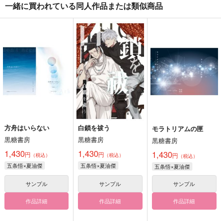
一緒に買われている同人作品または類似商品
方舟はいらない
白鎖を祓う
モラトリアムの匣
黒糖書房
黒糖書房
黒糖書房
1,430
1,430
1,430
円
円
円
（税込）
（税込）
（税込）
五条悟×夏油傑
五条悟×夏油傑
五条悟×夏油傑
サンプル
サンプル
サンプル
作品詳細
作品詳細
作品詳細