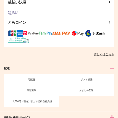
円
（税込）
（税込）
後払い決済
る
1,430
円
専売
（税込）
呪術廻戦
オールキャラ
呪術廻戦
呪術廻戦
五条悟×夏油傑
五条悟×夏油傑
とらコイン
サンプル
サンプル
サンプル
カート
カート
カート
詳しくはこちら
配送
宅配便
ポスト投函
店頭受取
おまとめ配送
11,000円（税込）以上で送料当社負担
便利な機能/サービス