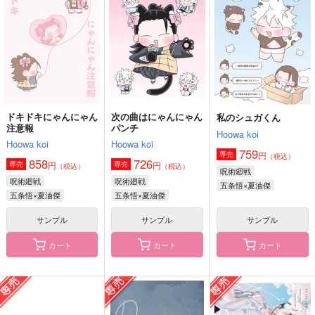
です
黒糖書房
黒糖書房
1,430
円
専売
（税込）
1,430
1,430
円
専売
円
専売
（税込）
（税込）
呪術廻戦
オールキャラ
呪術廻戦
オールキャラ
呪術廻戦
五条悟×夏油傑
サンプル
サンプル
サンプル
カート
カート
カート
ドキドキにゃんにゃん
次の曲はにゃんにゃん
私のシュガくん
銀の墨
最強はダンジョンでも
追懐くゆる
注意報
パンチ
Hoowa koi
やっぱり最強だった
黒糖書房
黒糖書房
Hoowa koi
Hoowa koi
黒糖書房
759
円
専売
（税込）
1,430
1,430
円
858
726
円
（税込）
（税込）
円
円
専売
専売
（税込）
（税込）
1,430
呪術廻戦
円
（税込）
五条悟×夏油傑
五条悟×夏油傑
呪術廻戦
呪術廻戦
五条悟×夏油傑
五条悟×夏油傑
五条悟×夏油傑
五条悟×夏油傑
サンプル
サンプル
サンプル
サンプル
サンプル
サンプル
作品詳細
作品詳細
作品詳細
カート
カート
カート
銀の墨
秘密と嘘と最小律
碧天のアンザイレン
黒糖書房
黒糖書房
黒糖書房