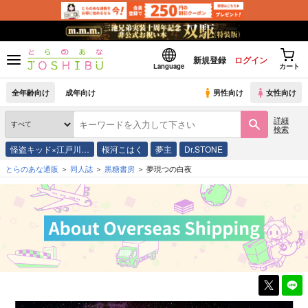
新規登録
ログイン
Language
カート
全年齢向け
成年向け
男性向け
女性向け
詳細
検索
怪盗キッド×江戸川…
桜河こはく
夢主
Dr.STONE
とらのあな通販
同人誌
黒糖書房
夢現つの白夜