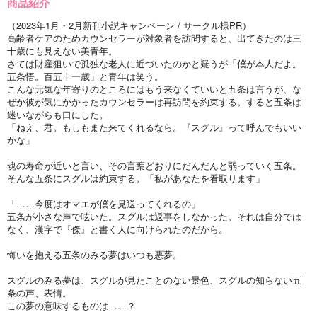
商品紹介
（2023年1月・2月新刊小説キャンペーン / サークル様PR）
高齢者ケアのためカウンセラーが対象者を訪問すると、出てきたのは三
十歳にも見えない美青年。
さては財産狙いで孤独な老人に近づいたのかと疑うが「僕が本人だよ。
五条悟。百五十一歳」と青年は笑う。
こんな元気な年寄りのところにはもう来なくていいと五条は言うが、な
ぜか彼が気にかかったカウンセラーは再訪問を約束する。すると五条は
迷いながらも口にした。
「ねえ、君。もしもまた来てくれるなら。『スグル』って呼んでもいい
かな」
魂の寿命が近いと言い、その言葉どおりにだんだんと弱っていく五条。
そんな五条にスグルは約束する。「私があなたを看取ります」
「……今度はオマエが僕を見送ってくれるの」
五条が小さな声で呟いた。スグルは返事をしなかった。それは自分では
なく、漢字で『傑』と書く人に向けられたのだから。
悔いを抱える五条のみる夢はいつも悪夢。
スグルのみる夢は、スグルが見たことのない景色、スグルの知らない五
条の声、表情。
この夢の意味するものは……？