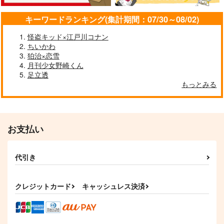
（税込）
1,430
円
専売
（税込）
呪術廻戦
呪術廻戦
キーワードランキング(集計期間：07/30～08/02)
呪術廻戦
五条悟×夏油傑
五条悟×夏油傑
五条悟×夏油傑
怪盗キッド×江戸川コナン
ちいかわ
サンプル
サンプル
サンプル
碧天のアンザイレン
蒼氷のプリズム
狛治×恋雪
カート
カート
カート
黒糖書房
黒糖書房
月刊少女野崎くん
足立透
1,430
1,430
円
円
（税込）
（税込）
もっとみる
五条悟×夏油傑
五条悟×夏油傑
サンプル
サンプル
作品詳細
作品詳細
お支払い
代引き
クレジットカード
キャッシュレス決済
青の天衣
転生したら聖女だと言
さしす de バブル！
われたけど私は男だし
黒糖書房
黒糖書房
それより隣国の第二王
黒糖書房
子に見覚えがあり過ぎ
1,430
1,430
円
専売
専売