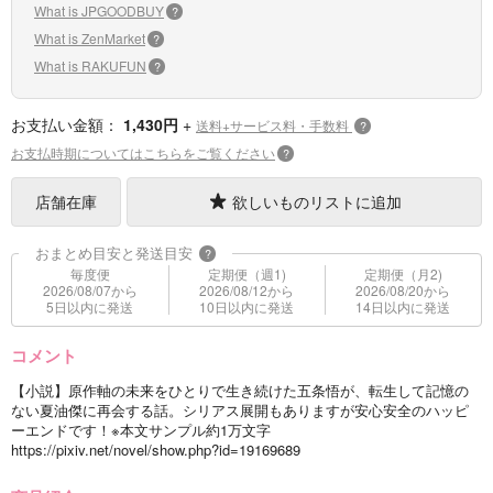
What is JPGOODBUY
?
What is ZenMarket
?
What is RAKUFUN
?
お支払い金額：
1,430円
+
送料+サービス料・手数料
?
お支払時期についてはこちらをご覧ください
?
店舗在庫
欲しいものリストに追加
おまとめ目安と発送目安
?
毎度便
定期便（週1)
定期便（月2)
2026/08/07から
2026/08/12から
2026/08/20から
5日以内に発送
10日以内に発送
14日以内に発送
コメント
【小説】原作軸の未来をひとりで生き続けた五条悟が、転生して記憶の
ない夏油傑に再会する話。シリアス展開もありますが安心安全のハッピ
ーエンドです！※本文サンプル約1万文字
https://pixiv.net/novel/show.php?id=19169689