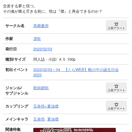
交差する夢と現つ。
その魂が燃え尽きる前に、悟は『傑』と再会できるのか？
サークル名
黒糖書房
入荷アラート
作家
凛歌
発行日
2023/02/03
種別/サイズ
同人誌 - 小説/ Ａ５ 100p
初出イベント
2023/02/03～04 【とらWEB】帳の中の誕生日会
2023
ジャンル/
呪術廻戦
入荷アラート
サブジャンル
カップリング
五条悟×夏油傑
入荷アラート
メインキャラ
五条悟
夏油傑
関連特集