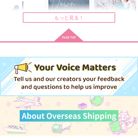
1,430
1,430
1,430
円
円
専売
専売
円
専売
（税込）
（税込）
（税込）
呪術廻戦
呪術廻戦
呪術廻戦
五条悟×夏油傑
五条悟×夏油傑
五条悟×夏油傑
もっと見る！
サンプル
サンプル
サンプル
カート
カート
カート
秘密と嘘と最小律
忘れ水の渇求
来来世世に青を刺す
箱庭ふたりきり
Down in the dumps
名前のない春
黒糖書房
黒糖書房
黒糖書房
かりそめ
渡海屋
crocus
1,430
1,430
1,430
円
円
円
（税込）
（税込）
（税込）
472
715
787
円
円
専売
専売
円
専売
（税込）
（税込）
（税込）
五条悟×夏油傑
五条悟×夏油傑
五条悟×夏油傑
呪術廻戦
呪術廻戦
呪術廻戦
五条悟×夏油傑
五条悟×夏油傑
五条悟×夏油傑
サンプル
サンプル
サンプル
サンプル
サンプル
サンプル
作品詳細
作品詳細
作品詳細
カート
カート
カート
不覊の翼
勇者パーティーを追い
呼吸と音律
出されたビーストテイ
黒糖書房
黒糖書房
マー、最強と再会して
黒糖書房
覚醒する
1,430
1,430
円
専売
円
専売
（税込）
（税込）