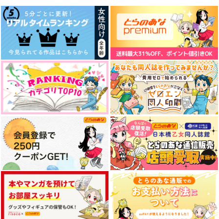
1,430
円
専売
（税込）
呪術廻戦
呪術廻戦
呪術廻戦
五条悟×夏油傑
五条悟×夏油傑
五条悟×夏油傑
サンプル
サンプル
サンプル
これだけは
帝都夜舞曲～想いの届
呼吸と音律
カート
カート
カート
く日～
黒糖書房
黒糖書房
if my wish come true
応答するフィクション
contrast
黒糖書房
1,430
1,430
不可能犯罪捜査課
心は真ん中
円
もぎもぎの森
円
（税込）
（税込）
1,430
円
（税込）
五条悟×夏油傑
五条悟×夏油傑
707
787
472
円
円
専売
専売
円
専売
（税込）
（税込）
（税込）
五条悟×夏油傑
呪術廻戦
呪術廻戦
呪術廻戦
五条悟×夏油傑
五条悟×夏油傑
サンプル
サンプル
サンプル
五条悟×夏油傑×五条悟
作品詳細
作品詳細
作品詳細
サンプル
サンプル
サンプル
カート
カート
カート
蒼氷のプリズム
最強はダンジョンでも
追懐くゆる
やっぱり最強だった
黒糖書房
黒糖書房
黒糖書房
1,430
1,430
円
専売
円
専売
（税込）