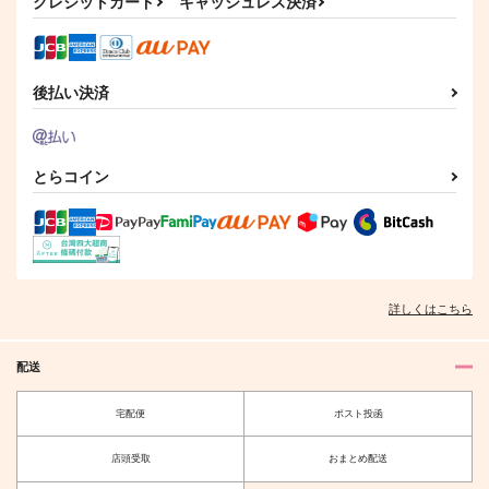
865
クレジットカード
キャッシュレス決済
990
円
円
（税込）
（税込）
787
円
（税込）
杉元佐一×尾形百之助
杉元佐一×尾形百之助
尾形百之助×杉元佐一
サンプル
サンプル
サンプル
後払い決済
作品詳細
作品詳細
作品詳細
とらコイン
詳しくはこちら
配送
大ファンです！
クォーター
宅配便
ポスト投函
Cis-ツィス-
猫の書棚
店頭受取
おまとめ配送
944
472
円
円
（税込）
（税込）