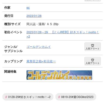
作家
ec
発行日
2023/01/28
種別/サイズ
同人誌 - 漫画/ Ａ５ 20p
初出イベント
2023/01/28～29 【とらWEB】好きスギッ！motto！
×2
ジャンル/
ゴールデンカムイ
入荷アラート
サブジャンル
カップリング
尾形百之助×杉元佐一
入荷アラート
関連特集
#
#
0128-29#好きスギッ！motto！×2
0819-20#夏OSGfes!2023