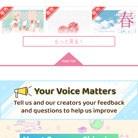
俺があいつで以下略。
白い夜
遠くて近い
サラマンダー倶楽部
ＭＥＳＡ
世間亭
944
629
715
円
円
円
（税込）
（税込）
（税込）
杉元佐一×尾形百之助
杉元佐一×尾形百之助
杉元佐一×尾形百之助
もっと見る！
サンプル
サンプル
サンプル
作品詳細
作品詳細
作品詳細
まるごとぎっしりミニ
もっと、気になるアイ
春愁
元チャ
ツ。
500マイル
crescita
もちや
787
円
専売
（税込）
748
472
円
円
専売
専売
（税込）
（税込）
ゴールデンカムイ
ゴールデンカムイ
ゴールデンカムイ
尾形百之助×杉元佐一
尾形百之助×杉元佐一
尾形百之助×杉元佐一
サンプル
サンプル
サンプル
カート
カート
カート