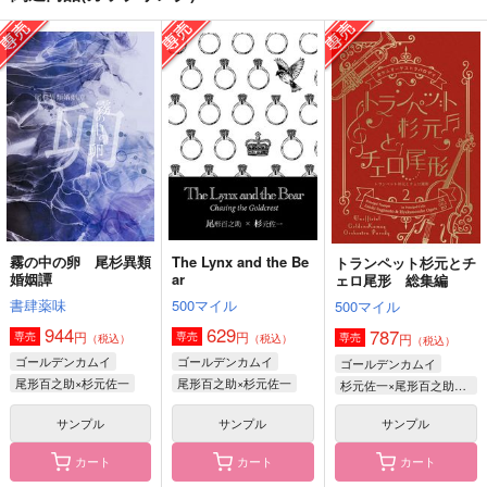
まるごとぎっしりミニ
夕映えの輪郭
フォゼになったヤマネ
元チャ
コ
もち米
crescita
Clo*Reco
472
円
（税込）
748
715
円
円
（税込）
（税込）
杉元佐一×尾形百之助
尾形百之助×杉元佐一
杉元佐一×尾形百之助
サンプル
サンプル
サンプル
作品詳細
作品詳細
作品詳細
霧の中の卵 尾杉異類
The Lynx and the Be
トランペット杉元とチ
婚姻譚
ar
ェロ尾形 総集編
書肆薬味
500マイル
500マイル
944
629
787
円
円
専売
専売
円
専売
（税込）
（税込）
（税込）
ゴールデンカムイ
ゴールデンカムイ
ゴールデンカムイ
尾形百之助×杉元佐一
尾形百之助×杉元佐一
杉元佐一×尾形百之助×杉元佐一
サンプル
サンプル
サンプル
カート
カート
カート