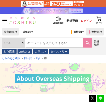
新規登録
ログイン
Language
カート
全年齢向け
成年向け
男性向け
女性向け
詳細
検索
わた図書
灰色と赤
カラスバ
タペストリー
とらのあな通販
同人誌
2秒
閤