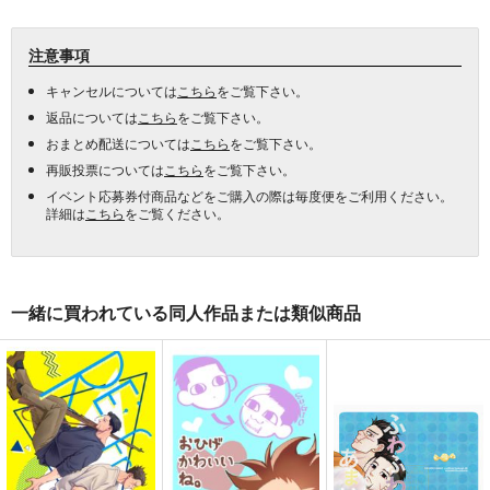
注意事項
キャンセルについては
こちら
をご覧下さい。
返品については
こちら
をご覧下さい。
おまとめ配送については
こちら
をご覧下さい。
再販投票については
こちら
をご覧下さい。
イベント応募券付商品などをご購入の際は毎度便をご利用ください。
詳細は
こちら
をご覧ください。
一緒に買われている同人作品または類似商品