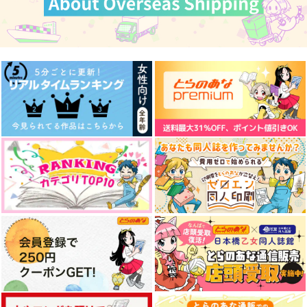
オリオンになろう
もっと、気になるアイ
もしも
ツ。
世間亭
バッブスニップ
もちや
550
975
円
円
（税込）
（税込）
472
円
（税込）
杉元佐一×尾形百之助
杉元佐一×尾形百之助
尾形百之助×杉元佐一
サンプル
サンプル
サンプル
作品詳細
作品詳細
作品詳細
【再販】おがぴの家の
フォ杉ちゃん
すきがおおい
787
円
専売
（税込）
ゴールデンカムイ
尾形百之助×杉元佐一
サンプル
カート
ふたりで
Banded Hands
微睡