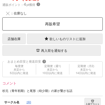
4
通販ポイント：
pt獲得
？
╳
：在庫なし
再販希望
店舗在庫
欲しいものリストに追加
再入荷を通知する
おまとめ目安と発送目安
?
毎度便
定期便（週1)
定期便（月2)
未定から
未定から
未定から
5日以内に発送
10日以内に発送
14日以内に発送
コメント
杉元（青年初期）と尾形（幼少期）の家が繋がる話
サークル名
2秒
入荷アラート