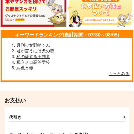
バッブスニップ
Crescent
柑橘類
787
1,100
220
円
円
円
（税込）
（税込）
（税込）
杉元佐一×尾形百之助
杉元佐一×尾形百之助
杉元佐一×尾形百之助
サンプル
サンプル
サンプル
キーワードランキング(集計期間：07/30～08/05)
作品詳細
作品詳細
作品詳細
月刊少女野崎くん
君が言うには犬の恋
私の愛する圧制者
私立メロ高等学校
灰色と赤
もっとみる
お支払い
代引き
【再販】おがぴの家の
いずれ同じ鍵
なつのともだち
フォ杉ちゃん
光々‐みつみつ‐
Clo*Reco
すきがおおい