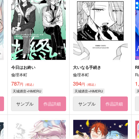
今日はお終い
大いなる手続き
R
倫理本町
倫理本町
R
787
394
1
円
円
（税込）
（税込）
天城燐音×HiMERU
天城燐音×HiMERU
サンプル
作品詳細
サンプル
作品詳細