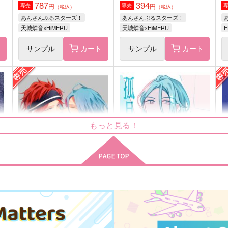
787
394
円
円
専売
専売
（税込）
（税込）
あんさんぶるスターズ！
あんさんぶるスターズ！
天城燐音×HiMERU
天城燐音×HiMERU
ト
サンプル
カート
サンプル
カート
home
Tranquilizer
aiwana
嵐が丘
re
もっと見る！
315
315
3
円
円
（税込）
（税込）
羽
斎宮宗×影片みか
風早巽×礼瀬マヨイ
サンプル
作品詳細
サンプル
作品詳細
Rough & Honey
孤月に触れる
鳩ほりっく
未実装器官