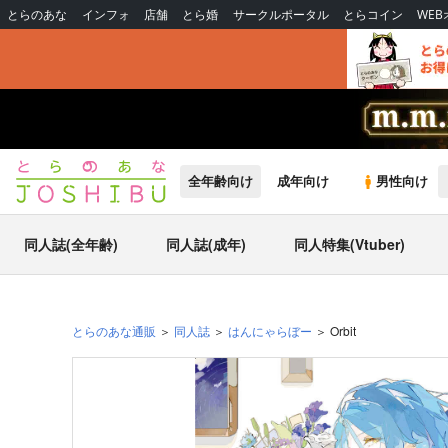
とらのあな
インフォ
店舗
とら婚
サークルポータル
とらコイン
WE
全年齢向け
成年向け
男性向け
同人誌(全年齢)
同人誌(成年)
同人特集(Vtuber)
とらのあな通販
同人誌
はんにゃらぼー
Orbit