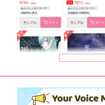
814
787
円
円
専売
（税込）
（税込）
あんさんぶるスターズ！
あんさんぶるスターズ！
HiMERU×夢主
天城燐音×HiMERU
サンプル
カート
サンプル
カー
ヘビィグラビティビート
不滅宣言
みてい
低空飛行
330
869
円
円
（税込）
（税込）
風早巽
朔間零×大神晃牙
サンプル
作品詳細
サンプル
作品詳細
祈りをほどくまで
魔法でも解けない
低空飛行
明暗紀行