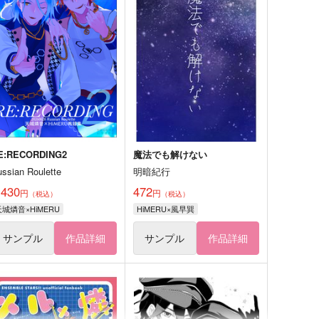
E:RECORDING2
魔法でも解けない
ussian Roulette
明暗紀行
,430
472
円
円
（税込）
（税込）
天城燐音×HiMERU
HiMERU×風早巽
サンプル
作品詳細
サンプル
作品詳細