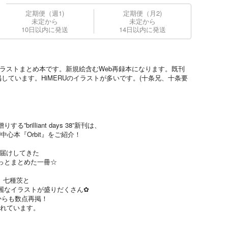
定期便（週1)
定期便（月2)
未定から
未定から
10日以内に発送
14日以内に発送
！イラストまとめ本です。新規絵含むWeb再録本になります。既刊
点再掲しています。HiMERUのイラストが多いです。(十条兄、十条要
rilliant days 38”新刊は、
U中心本『Orbit』をご紹介！
お届けしてきた
っとまとめた一冊☆
、七種茨と
麗なイラストが盛りだくさん✿
」からも数点再掲！
まれています。