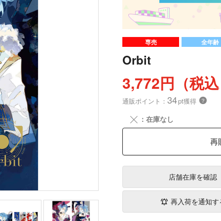
専売
全年齢
Orbit
3,772円（税
34
通販ポイント：
pt獲得
？
╳
：在庫なし
再
店舗在庫
を確認
再入荷を通知す