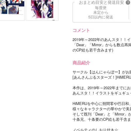
おまとめ目安と発送目安
?
毎度便
未定から
5日以内に発送
コメント
2019年～2022年のあんスタ！
「Dear」「Mirror」からも数
のCP絵も若干含みます)
商品紹介
サークル【はんにゃらぼー】がお贈りする”b
[あんさんぶるスターズ！]HiMER
本作は、2019年～2022年までに
あんスタ！！イラストをギュギュ
HiMERUを中心に朔間零や巴日和
様々なキャラクターの華やかで美
そして既刊「Dear」と「Mirror
十条兄、十条要のCP絵も若干含
ノベルティのしおり付き☆