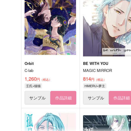
Orbit
BE WITH YOU
C-lab
MAGIC MIRROR
1,260
814
円
円
（税込）
（税込）
壬氏×猫猫
HiMERU×夢主
サンプル
作品詳細
サンプル
作品詳細