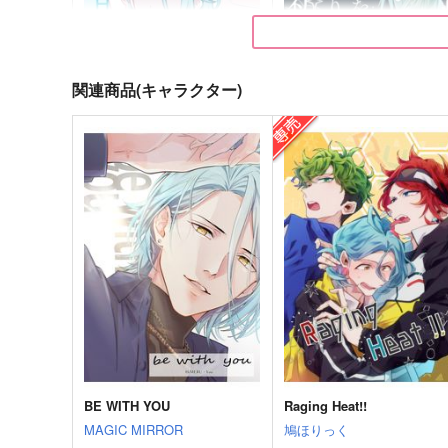
関連商品(キャラクター)
孤月に触れる
祈りをほどくまで
未実装器官
低空飛行
787
710
円
円
（税込）
（税込）
桜河こはく×HiMERU
HiMERU×風早巽
サンプル
作品詳細
サンプル
作品詳細
BE WITH YOU
Raging Heat!!
MAGIC MIRROR
鳩ほりっく