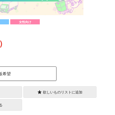
女性向け
込）
販希望
欲しいものリストに追加
る