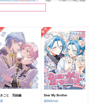
ル燐HOLIC
カーテンコール！
&L
くさもち
,200
1,430
円
円
（税込）
（税込）
HiMERU×天城燐音
朔間零×大神晃牙
サンプル
作品詳細
サンプル
作品詳細
なきごと 完結編
Dear My Brother
街屋
@665chan