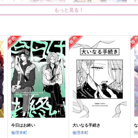
もっと見る！
なきごと 前編
ダブセン短編2
メ
街屋
usami
E
897
629
2
円
円
（税込）
（税込）
HiMERU×桜河こはく
天城燐音×HiMERU
サンプル
作品詳細
サンプル
作品詳細
今日はお終い
大いなる手続き
倫理本町
倫理本町