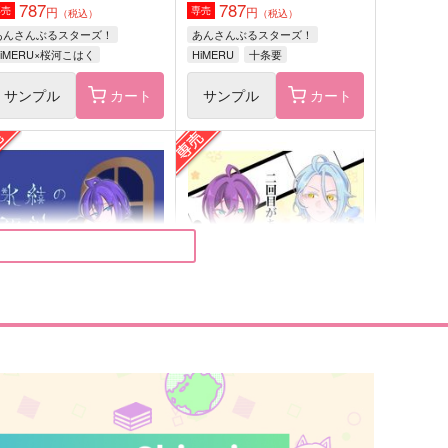
787
787
円
円
専売
専売
（税込）
（税込）
あんさんぶるスターズ！
あんさんぶるスターズ！
HiMERU×桜河こはく
HiMERU
十条要
サンプル
カート
サンプル
カート
転覆
ここがはじまり
peatit
chickenman
15
2,357
円
円
（税込）
（税込）
風薫
五奇人
サンプル
作品詳細
サンプル
作品詳細
氷結の死神はじめてのおつか
二回目がある話。
い
黒カビ