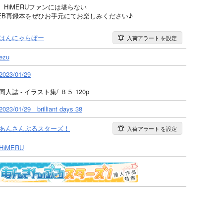
HiMERUファンには堪らない
EB再録本をぜひお手元にてお楽しみください♪
はんにゃらぼー
入荷アラート
を設定
ezu
2023/01/29
同人誌 - イラスト集/ Ｂ５ 120p
2023/01/29 brilliant days 38
あんさんぶるスターズ！
入荷アラート
を設定
HiMERU