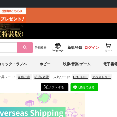
新規登録
ログイン
詳細
検索
Language
カート
コミック・ラノベ
ホビー
映像/音楽/ゲーム
電子書
上昇ワード:
灰色と赤
狛治×恋雪
人気ワード:
Dr.STONE
タペストリー
ポストする
LINEで送る