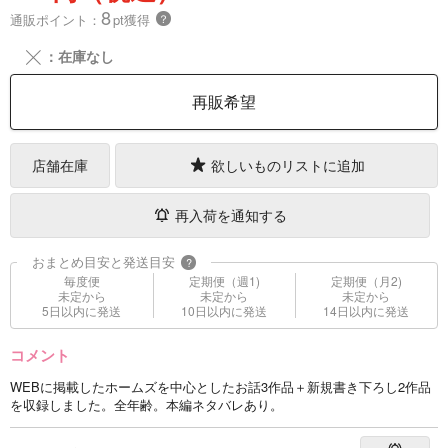
8
通販ポイント：
pt獲得
？
╳
：在庫なし
再販希望
店舗在庫
欲しいものリストに追加
再入荷を通知する
おまとめ目安と発送目安
?
毎度便
定期便（週1)
定期便（月2)
未定から
未定から
未定から
5日以内に発送
10日以内に発送
14日以内に発送
コメント
WEBに掲載したホームズを中心としたお話3作品＋新規書き下ろし2作品
を収録しました。全年齢。本編ネタバレあり。