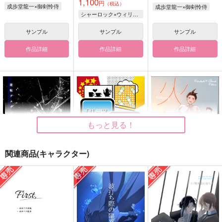
1,100
円
（税込）
成歩堂龍一×御剣怜侍
成歩堂龍一×御剣怜侍
シャーロック×ウィリアム
サンプル
サンプル
サンプル
作品詳細
作品詳細
作品詳細
もっと見る！
関連商品(キャラクター)
逆転デスティニー
ナルミツ観察日記
火花
Mocca
Mocca
残り10%
1,572
787
787
円
円
円
（税込）
（税込）
（税込）
成歩堂龍一×御剣怜侍
成歩堂龍一×御剣怜侍
成歩堂龍一×王泥喜法介