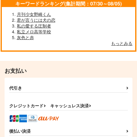
作品詳細
作品詳細
作品詳細
キーワードランキング(集計期間：07/30～08/05)
月刊少女野崎くん
君が言うには犬の恋
私の愛する圧制者
私立メロ高等学校
灰色と赤
もっとみる
お支払い
ストーリー本2
ぬいステッカーセット
代引き
うまい白湯
ももまんうまい
715
165
円
円
（税込）
（税込）
一十木音也
クレジットカード
キャッシュレス決済
宮城リョータ×彩子
サンプル
サンプル
作品詳細
作品詳細
後払い決済