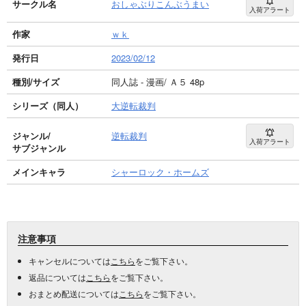
サークル名
おしゃぶりこんぶうまい
入荷アラート
作家
ｗｋ
発行日
2023/02/12
種別/サイズ
同人誌 - 漫画/ Ａ５ 48p
シリーズ（同人）
大逆転裁判
ジャンル/
逆転裁判
入荷アラート
サブジャンル
メインキャラ
シャーロック・ホームズ
注意事項
キャンセルについては
こちら
をご覧下さい。
返品については
こちら
をご覧下さい。
おまとめ配送については
こちら
をご覧下さい。