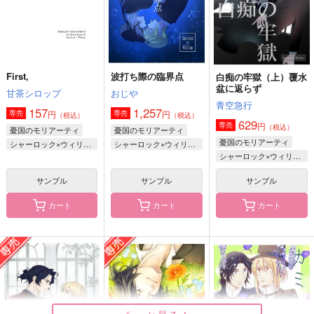
サンプル
サンプル
サンプル
作品詳細
作品詳細
作品詳細
First,
波打ち際の臨界点
白痴の牢獄（上）覆水
盆に返らず
甘茶シロップ
おじや
青空急行
157
1,257
円
円
専売
専売
（税込）
（税込）
629
円
専売
（税込）
憂国のモリアーティ
憂国のモリアーティ
憂国のモリアーティ
シャーロック×ウィリアム
シャーロック×ウィリアム
シャーロック×ウィリアム
サンプル
サンプル
サンプル
カート
カート
カート
私の従者がこんなに可
コーヒーにもうひと
あなたは青い春
愛いわけがない
匙 ゴドー+成+◯◯
冬の暖か
アンソロジー
pie in the sky
甘藍少年
473
円
（税込）
825
3,144
円
円
（税込）
（税込）
成歩堂龍一×御剣怜侍
成歩堂龍一
バンジークス×成歩堂龍ノ介