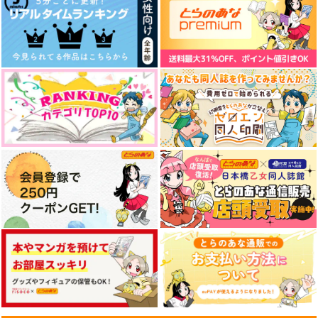
ししゃもリプリーズ
SW短編再録
妄想リアム祭
集 vol.2
ししゃも飯屋
ししゃも飯屋
Come back to Londo
Seiren Media
n
629
472
円
専売
円
専売
（税込）
（税込）
787
円
専売
（税込）
憂国のモリアーティ
憂国のモリアーティ
憂国のモリアーティ
シャーロック×ウィリアム
シャーロック×ウィリアム
シャーロック×ウィリアム
サンプル
サンプル
サンプル
Grope in the dark
Mellow Yellow Meow
321 ANIMAL STICKE
Flow
RS
カート
カート
カート
yellow
チドリノ
パン屋のクッキーはう
629
円
（税込）
まい
715
円
（税込）
北片來人
472
アキラ×浅羽悠真
円
（税込）
雑渡昆奈門×善法寺伊作
サンプル
サンプル
サンプル