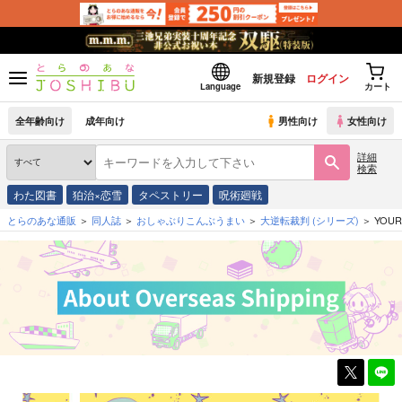
新規登録
ログイン
Language
カート
全年齢向け
成年向け
男性向け
女性向け
詳細
検索
わた図書
狛治×恋雪
タペストリー
呪術廻戦
とらのあな通販
同人誌
おしゃぶりこんぶうまい
大逆転裁判
(シリーズ)
YOUR