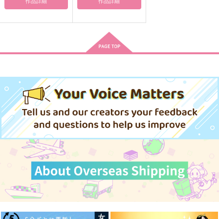
作品詳細
作品詳細
作品詳細
作品詳細
作品詳細
DOUBLE ENCOUNT
Polaris
Memory Lane
よしなし
ぺんぎんのくに
綿飴
787
787
1,965
円
円
専売
専売
円
専売
（税込）
（税込）
（税込）
Fate/Grand Order
憂国のモリアーティ
憂国のモリアーティ
ジェームズ・モリアーティ
シャーロック×ウィリアム
シャーロック×ウィリアム
ダンテ・アリギエーリ
サンプル
サンプル
サンプル
シャーロック・ホームズ
恋桜
ししゃもリプリーズ
海の上、目を閉じた
カート
カート
カート
準備号壱、弐合本
おしゃこんぶ
ししゃも飯屋
yellow
1,320
629
円
円
（税込）
（税込）
110
円
（税込）
うちはサスケ×春野サクラ
シャーロック×ウィリアム
シャア×シャリア
サンプル
サンプル
サンプル
作品詳細
作品詳細
作品詳細