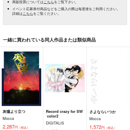
再販投票については
こちら
をご覧下さい。
イベント応募券付商品などをご購入の際は毎度便をご利用ください。
詳細は
こちら
をご覧ください。
一緒に買われている同人作品または類似商品
灰燼より立つ
Record crazy for SW
さよならいつか
color2
Mocca
Mocca
DIGITALIS
2,287
1,572
円
円
（税込）
（税込）