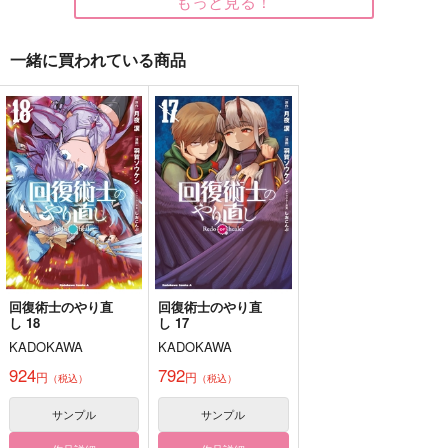
もっと見る！
サンプル
サンプル
サンプル
作品詳細
作品詳細
作品詳細
一緒に買われている商品
硝子の風に揺れる若枝
Blooming Memories
カミングホーム
たち ・前篇
デルタリウム
藍屋
あおい羊のけいと
1,572
660
円
専売
円
（税込）
（税込）
660
円
専売
（税込）
憂国のモリアーティ
憂国のモリアーティ
憂国のモリアーティ
シャーロック×ウィリアム
シャーロック×ウィリアム
シャーロック×ウィリアム
サンプル
サンプル
サンプル
カート
カート
カート
回復術士のやり直
回復術士のやり直
約束は左手に
プリティ弁護士/検事
3.5if
し 18
し 17
もちもちアソート
Distance
やまやまやま
KADOKAWA
KADOKAWA
ろくろく
440
2,357
円
円
（税込）
924
792
（税込）
円
円
330
（税込）
（税込）
円
（税込）
御剣怜侍×一条美雲
御剣怜侍×成歩堂龍一
サンプル
サンプル
サンプル
サンプル
サンプル