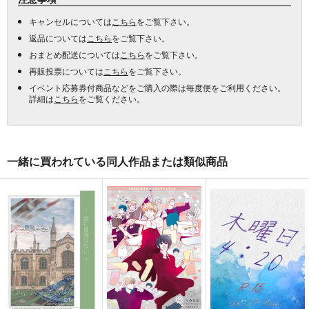
キャンセルについては
こちら
をご覧下さい。
返品については
こちら
をご覧下さい。
おまとめ配送については
こちら
をご覧下さい。
再販投票については
こちら
をご覧下さい。
イベント応募券付商品などをご購入の際は毎度便をご利用ください。
詳細は
こちら
をご覧ください。
一緒に買われている同人作品または類似商品