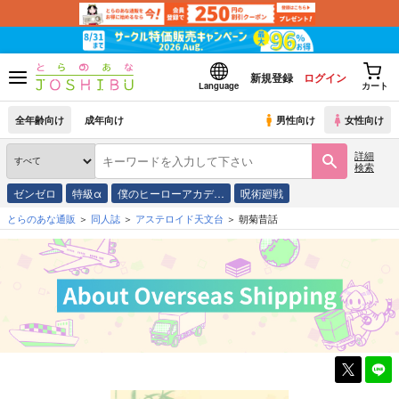
新規登録
ログイン
Language
カート
全年齢向け
成年向け
男性向け
女性向け
詳細
検索
ゼンゼロ
特級α
僕のヒーローアカデ…
呪術廻戦
とらのあな通販
同人誌
アステロイド天文台
朝菊昔話