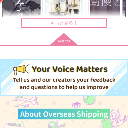
藪から棒
顔面タルト
顔面タルト
858
550
550
円
円
円
（税込）
（税込）
（税込）
アーサー×本田菊
アーサー×本田菊
アーサー×本田菊
もっと見る！
サンプル
サンプル
サンプル
作品詳細
作品詳細
作品詳細
みだれそめにし
本田菊の厄介な結婚
高慢と偏見 前編
よとぼし
しむぷりずむ
Lila
660
1,001
1,690
円
円
専売
円
（税込）
（税込）
（税込）
ヘタリア
ヘタリア
ヘタリア
アーサー×本田菊
アーサー×本田菊
アーサー×本田菊
サンプル
サンプル
サンプル
カート
カート
カート
CHANGE THE WORL
野菊は薔薇に恋をして
野菊は薔薇に恋をして
D
いる 前篇
いる 後篇
びーれんだ
１０２２
１０２２