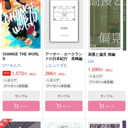
みだれそめにし
1022
Lila
よとぼし
1,045
1,890
660
円
円
円
（税込）
（税込）
（税込）
アーサー×本田菊
アーサー×本田菊
アーサー×本田菊
サンプル
サンプル
サンプル
作品詳細
作品詳細
作品詳細
CHANGE THE WORL
アーサー・カークラン
高慢と偏見 後編
D
ドの日本紀行 長崎編
Lila
びーれんだ
しむぷりずむ
1,690
円
（税込）
1,572
286
円
円
専売
（税込）
（税込）
ヘタリア
ヘタリア
ヘタリア
アーサー×本田菊
アーサー×本田菊
アーサー×本田菊
サンプル
サンプル
サンプル
カート
カート
カート
ドラマチック・ワンダ
夢の中ならいつだっ
夢の中ならいつだっ
ー×ワンダー
て-後編-
て-前編-