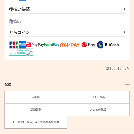
後払い決済
サンプル
サンプル
サンプル
作品詳細
作品詳細
作品詳細
とらコイン
詳しくはこちら
配送
宅配便
ポスト投函
きみはほうせき
高慢と偏見 後編
1022
Lila
店頭受取
おまとめ配送
1,045
1,690
円
円
（税込）
（税込）
蘭×本田菊
アーサー×本田菊
11,000円（税込）以上で送料当社負担
サンプル
サンプル