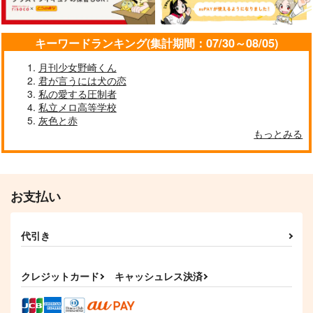
1,690
1,690
円
円
（税込）
（税込）
アーサー×本田菊
アーサー×本田菊
アーサー×本田菊
キーワードランキング(集計期間：07/30～08/05)
サンプル
サンプル
サンプル
月刊少女野崎くん
作品詳細
作品詳細
作品詳細
君が言うには犬の恋
私の愛する圧制者
私立メロ高等学校
灰色と赤
もっとみる
お支払い
代引き
きみはキセキ
恋に盲目 後編
ラストスコア
すいおん25℃
Lila
ほたるび
クレジットカード
キャッシュレス決済
2,640
1,690
715
円
円
円
（税込）
（税込）
（税込）
アーサー×本田菊
アーサー×本田菊
アーサー×本田菊