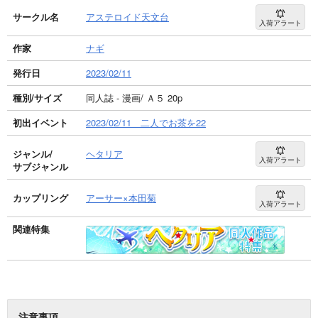
サークル名
アステロイド天文台
入荷アラート
作家
ナギ
発行日
2023/02/11
種別/サイズ
同人誌 - 漫画/ Ａ５ 20p
初出イベント
2023/02/11 二人でお茶を22
ジャンル/
ヘタリア
入荷アラート
サブジャンル
カップリング
アーサー×本田菊
入荷アラート
関連特集
注意事項