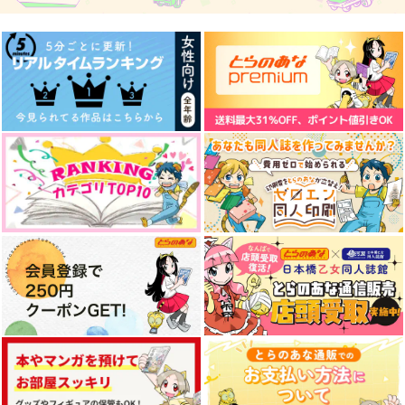
1,572
2,640
2,640
円
円
円
（税込）
（税込）
（税込）
アーサー×本田菊
アーサー×本田菊
アーサー×本田菊
サンプル
サンプル
サンプル
作品詳細
作品詳細
作品詳細
ドラマチック・ワンダ
シマグニアソート２
ラストスコア
ー×ワンダー
1022
ほたるび
藪から棒
1,045
715
円
円
専売
（税込）
（税込）
858
円
専売
（税込）
ヘタリア
ヘタリア
ヘタリア
アーサー×本田菊
アーサー×本田菊
アーサー×本田菊
サンプル
サンプル
サンプル
カート
カート
カート
婚約×嫉妬×すれ違
Dear,My Ophelia
愛に貴賤はない アー
い 前編
サー編
Hello, Spica
Lila
Lila
1,100
円
（税込）