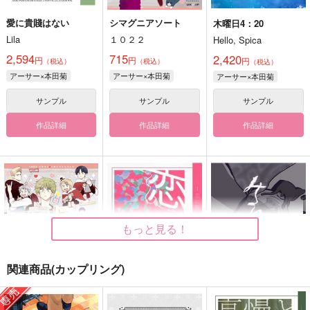
愛に貴賤はない
シマグニアソート
木曜日4：20
Lila
１０２２
Hello, Spica
2,594
715
2,420
円
円
円
（税込）
（税込）
（税込）
アーサー×本田菊
アーサー×本田菊
アーサー×本田菊
サンプル
サンプル
サンプル
作品詳細
作品詳細
作品詳細
もっと見る！
関連商品(カップリング)
シマグニアソート２
恋に盲目 前編