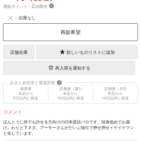
2
通販ポイント：
pt獲得
？
╳
：在庫なし
再販希望
店舗在庫
欲しいものリストに追加
再入荷を通知する
おまとめ目安と発送目安
?
毎度便
定期便（週1)
定期便（月2)
未定から
未定から
未定から
5日以内に発送
10日以内に発送
14日以内に発送
コメント
ほんとうに何でも許せる方向けの曰本昔話パロです。頭身低めでお届
け。わりと下ネタ。アーサーさんがだいぶ強引で押せ押せイケイケマン
と化しています。