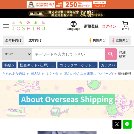
新規登録
ログイン
Language
カート
全年齢向け
成年向け
男性向け
女性向け
詳細
検索
特級α
怪盗キッド×江戸川…
コミックマーケット…
カラスバ
とらのあな通販
同人誌
はくと舎
ほんの小さな出来事に
(シリーズ)
動物奇行