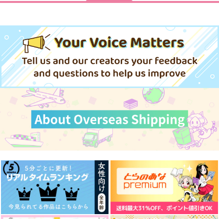
僕の職業適性には人権
努力好きの天才錬金術
がなかったらしい 2
師 1
スターツ出版
スターツ出版
【再販】おば つコレ
おば つアソート！
幻燈
クション
あまのじゃく
1,595
803
甘巳党
円
円
（税込）
（税込）
あまのじゃく
850
825
円
円
（税込）
（税込）
1,150
サンプル
サンプル
円
（税込）
伊黒小芭内×甘露寺蜜璃
伊黒小芭内×甘露寺蜜璃
伊黒小芭内×甘露寺蜜璃
作品詳細
作品詳細
サンプル
サンプル
サンプル
作品詳細
作品詳細
作品詳細