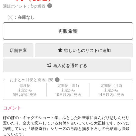
5
通販ポイント：
pt獲得
？
╳
：在庫なし
再販希望
店舗在庫
欲しいものリストに追加
再入荷を通知する
おまとめ目安と発送目安
?
毎度便
定期便（週1)
定期便（月2)
未定から
未定から
未定から
5日以内に発送
10日以内に発送
14日以内に発送
コメント
ほのぼの・ギャグのショート集。ふとした出来事に喜んだり悲しんだり
驚いたり。全力で恋をしているお付き合いしている大正軸です。pixivに
掲載していた『動物奇行』シリーズの再録と描き下ろしの完結編も収録
しています。