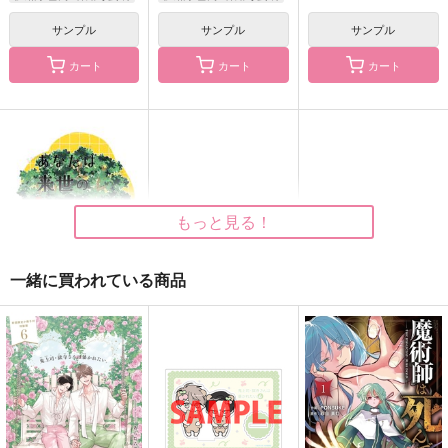
サンプル
サンプル
サンプル
カート
カート
カート
ドラマチックシンドロ
あと幾つ夜を越えれば
いつかの約束を君と
ーム
拳万
拳万
オデオデン
2,357
1,415
円
円
（税込）
（税込）
600
円
（税込）
伊黒小芭内×甘露寺蜜璃
伊黒小芭内×甘露寺蜜璃
伊黒小芭内×甘露寺蜜璃
もっと見る！
サンプル
サンプル
サンプル
一緒に買われている商品
作品詳細
作品詳細
作品詳細
あなたは来世のことば
かり
オデオデン
800
円
（税込）
鬼滅の刃
伊黒小芭内×甘露寺蜜璃