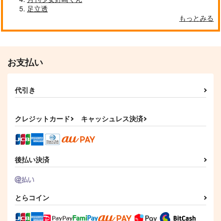
足立透
もっとみる
結ぶ
Spring has come.
甘巳党
オデオデン
1,793
680
円
円
（税込）
（税込）
伊黒小芭内
お支払い
伊黒小芭内×甘露寺蜜璃
サンプル
サンプル
代引き
作品詳細
作品詳細
クレジットカード
キャッシュレス決済
後払い決済
とらコイン