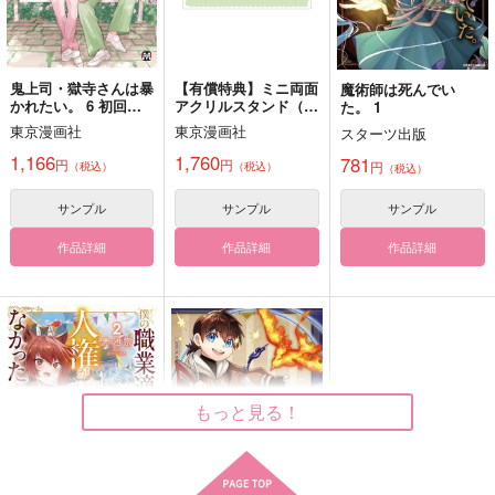
サンプル
カート
鬼上司・獄寺さんは暴
【有償特典】ミニ両面
魔術師は死んでい
かれたい。 6 初回限
アクリルスタンド（鬼
た。 1
畢生の恋を君に捧ぐ
畢生の恋をあなたに捧
これは恋のはなし
定小冊子付特装版
上司・獄寺さんは暴か
ぐ
東京漫画社
東京漫画社
スターツ出版
拳万
オデオデン
れたい。 6（初回限定
拳万
小冊子付特装版・通常
1,166
1,760
781
円
円
円
944
（税込）
（税込）
880
（税込）
円
円
版））
（税込）
（税込）
1,257
円
（税込）
伊黒小芭内×甘露寺蜜璃
伊黒小芭内×甘露寺蜜璃
サンプル
サンプル
サンプル
伊黒小芭内×甘露寺蜜璃
作品詳細
作品詳細
作品詳細
サンプル
サンプル
サンプル
作品詳細
作品詳細
作品詳細
もっと見る！