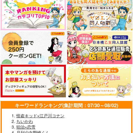
Sandwich:es
セの付く彼氏彼女のお
さねみつのすゝめ(オ
Happiness max
願いごと！
マケ付)
おもちだよ
あまのじゃく
名前はまだ無い。
1,000
450
1,100
円
円
円
（税込）
（税込）
（税込）
伊黒小芭内×甘露寺蜜璃
伊黒小芭内×甘露寺蜜璃
不死川実弥×甘露寺蜜璃
サンプル
サンプル
サンプル
作品詳細
作品詳細
作品詳細
キーワードランキング(集計期間：07/30～08/02)
怪盗キッド×江戸川コナン
ちいかわ
狛治×恋雪
月刊少女野崎くん