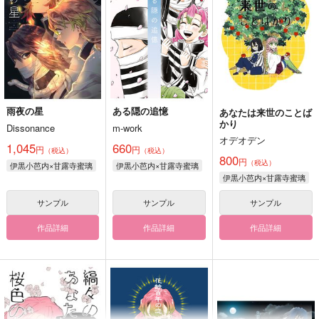
雨夜の星
ある隠の追憶
あなたは来世のことば
かり
Dissonance
m-work
オデオデン
1,045
660
円
円
（税込）
（税込）
800
円
（税込）
伊黒小芭内×甘露寺蜜璃
伊黒小芭内×甘露寺蜜璃
伊黒小芭内×甘露寺蜜璃
サンプル
サンプル
サンプル
作品詳細
作品詳細
作品詳細