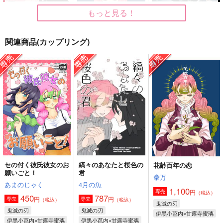
もっと見る！
関連商品(カップリング)
縞々のあなたと桜色の
花齢百年の恋
失恋から始まる物語
君
拳万
雪桜
4月の魚
1,100
550
円
円
（税込）
（税込）
787
円
（税込）
伊黒小芭内×甘露寺蜜璃
伊黒小芭内×甘露寺蜜璃
伊黒小芭内×甘露寺蜜璃
サンプル
サンプル
サンプル
作品詳細
作品詳細
作品詳細
セの付く彼氏彼女のお
縞々のあなたと桜色の
花齢百年の恋
願いごと！
君
拳万
あまのじゃく
4月の魚
1,100
円
専売
（税込）
450
787
円
円
専売
専売
（税込）
（税込）
鬼滅の刃
鬼滅の刃
鬼滅の刃
伊黒小芭内×甘露寺蜜璃
伊黒小芭内×甘露寺蜜璃
伊黒小芭内×甘露寺蜜璃