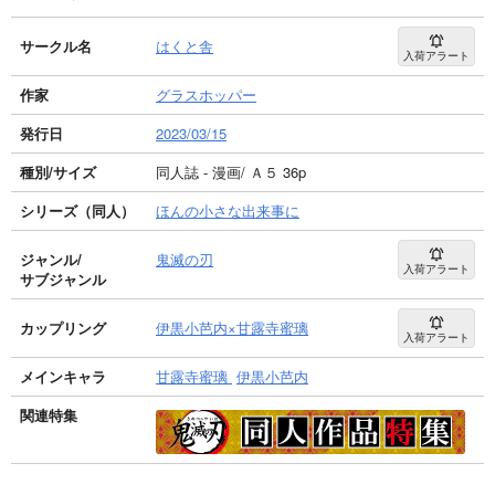
サークル名
はくと舎
入荷アラート
作家
グラスホッパー
発行日
2023/03/15
種別/サイズ
同人誌 - 漫画/ Ａ５ 36p
シリーズ（同人）
ほんの小さな出来事に
ジャンル/
鬼滅の刃
入荷アラート
サブジャンル
カップリング
伊黒小芭内×甘露寺蜜璃
入荷アラート
メインキャラ
甘露寺蜜璃
伊黒小芭内
関連特集