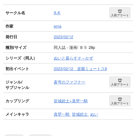
サークル名
A-K
入荷アラート
作家
ema
発行日
2023/02/12
種別/サイズ
同人誌 - 漫画/ Ｂ５ 28p
シリーズ（同人）
ぬいと暮らすそ～かず
初出イベント
2023/02/12 楽園ミュートス8
ジャンル/
蒼穹のファフナー
入荷アラート
サブジャンル
カップリング
皆城総士×真壁一騎
入荷アラート
メインキャラ
真壁一騎
皆城総士
ぬい