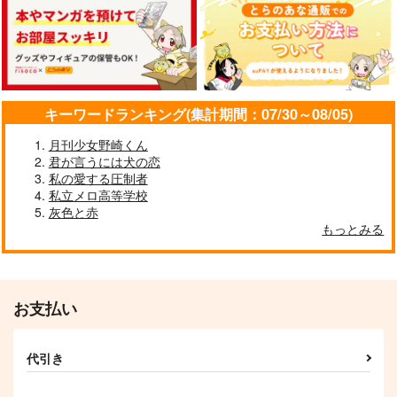
僕の功績
Kissing Time,One D
ay
キッチンドランカー
cocoplus
787
円
（税込）
472
円
（税込）
氷織羊×烏旅人
鳳瑛一×鳳瑛二
キーワードランキング(集計期間：07/30～08/05)
サンプル
サンプル
月刊少女野崎くん
君が言うには犬の恋
作品詳細
作品詳細
私の愛する圧制者
私立メロ高等学校
灰色と赤
もっとみる
お支払い
代引き