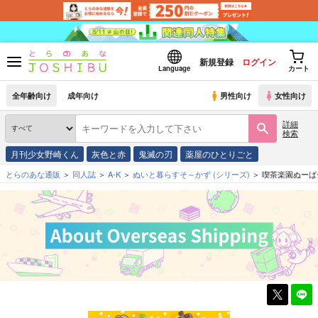
新規登録
ログイン
Language
カート
全年齢向け
成年向け
男性向け
女性向け
詳細
検索
月刊少女野崎くん
灰色と赤
鬼滅の刃
薬屋のひとりごと
とらのあな通販
同人誌
A-K
ぬいと暮らすそ～かず
(シリーズ)
喫茶楽園ぬーば