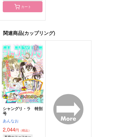
カート
邂逅
御曹司現パロ リアル
I+You=Fly
関連商品(カップリング)
エビフライ連れ去り編
悪霊退散
POLARIS
さくらめんとス
787
2,044
円
円
（税込）
（税込）
472
円
（税込）
真壁一騎
真壁一騎
真壁一騎×皆城総士
サンプル
サンプル
サンプル
作品詳細
作品詳細
作品詳細
シャングリ・ラ 特別
号
あんなお
2,044
円
（税込）
蒼穹のファフナー