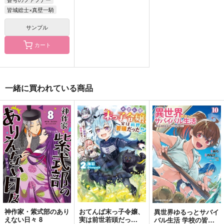
皆城総士×真壁一騎
サンプル
ぬいと暮らす4騎士
いつかぼくらの ひか
にこひめ！！
カート
りはとおく あさやけ
A-K
ババロア大学
のゆめ
帰り路
550
787
円
円
（税込）
（税込）
629
円
（税込）
パーシヴァル×ランスロット
日光一文字×姫鶴一文字
真壁一騎×皆城総士
一緒に買われている商品
サンプル
サンプル
サンプル
作品詳細
作品詳細
作品詳細
神作家・紫式部のあり
おてんば末っ子令嬢、
異世界ゆるっとサバイ
えない日々 8
実は前世若頭だっ
バル生活 学校の皆と