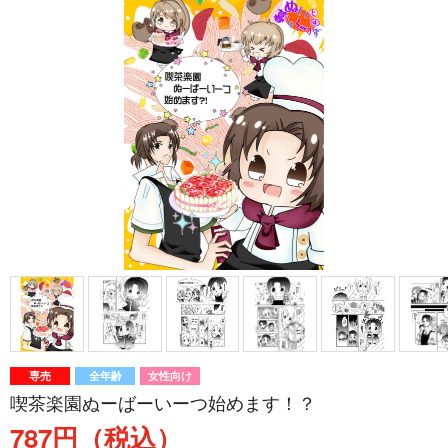
専売
全年齢
女性向け
喫茶楽園ぬーばーいーつ始めます！？
787円（税込）