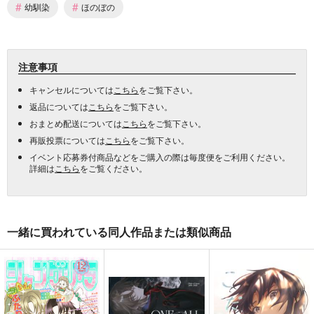
#
#
幼馴染
ほのぼの
注意事項
キャンセルについては
こちら
をご覧下さい。
返品については
こちら
をご覧下さい。
おまとめ配送については
こちら
をご覧下さい。
再販投票については
こちら
をご覧下さい。
イベント応募券付商品などをご購入の際は毎度便をご利用ください。
詳細は
こちら
をご覧ください。
一緒に買われている同人作品または類似商品