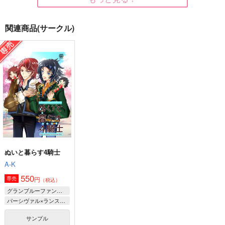
関連商品(サークル)
太陽じゃなくてごめん
DAYLIGHT,MOONLIG
御曹司現パロ リアル
ね
HT
エビフライ据え置き編
アラハカ
blue forest
さくらめんとス
597
660
330
円
円
円
（税込）
（税込）
（税込）
真壁一騎
皆城総士×遠見真矢
真壁一騎×皆城総士
サンプル
サンプル
サンプル
作品詳細
作品詳細
作品詳細
ぬいと暮らす4騎士
A-K
550
円
専売
（税込）
グランブルーファンタジー
パーシヴァル×ランスロット
サンプル