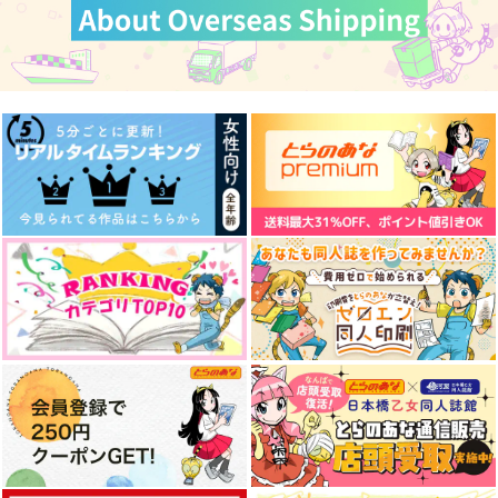
喫茶ハルハルへようこ
降水確率未定
新しい夫婦はじめまし
そ もしもチヒロが喫
たー１
jabberwock
茶店で働いたら
SPOOKY
浅葱屋
550
円
（税込）
440
2,750
円
円
（税込）
春日井甲洋
（税込）
六平千鉱
ホムラ×ペテロ
サンプル
サンプル
サンプル
作品詳細
作品詳細
作品詳細