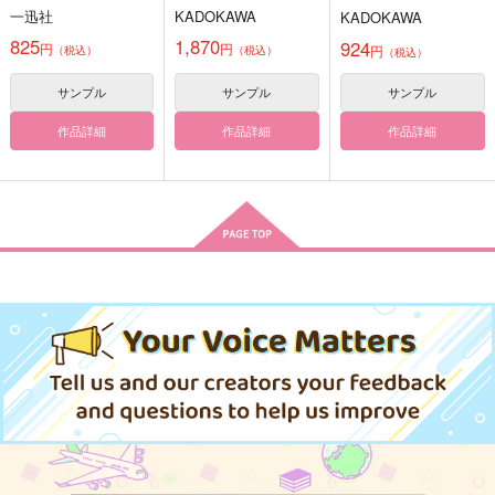
た!? 皆で領地を守り
異世界の無人島に転移
一迅社
KADOKAWA
KADOKAWA
ます! 2
したけど俺だけ楽勝で
す 10
825
1,870
924
円
円
円
（税込）
（税込）
（税込）
椿事変
喫茶トドイズif【準備
喫茶去３キネマ編
号】
喫茶トラモント
ソウル堂
サンプル
サンプル
サンプル
しゃけフレーク
330
629
円
円
（税込）
（税込）
作品詳細
作品詳細
作品詳細
157
円
（税込）
鞭棄×みどり
山田利吉×土井半助
轟焦凍×緑谷出久
サンプル
サンプル
サンプル
作品詳細
作品詳細
作品詳細