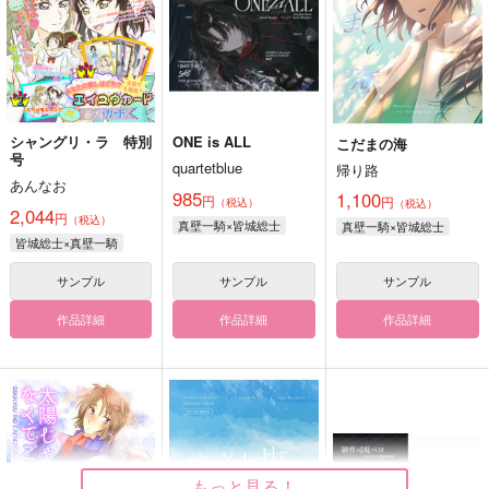
シャングリ・ラ 特別
ONE is ALL
こだまの海
号
quartetblue
帰り路
あんなお
985
1,100
円
円
（税込）
（税込）
2,044
円
（税込）
真壁一騎×皆城総士
真壁一騎×皆城総士
皆城総士×真壁一騎
サンプル
サンプル
サンプル
作品詳細
作品詳細
作品詳細
もっと見る！