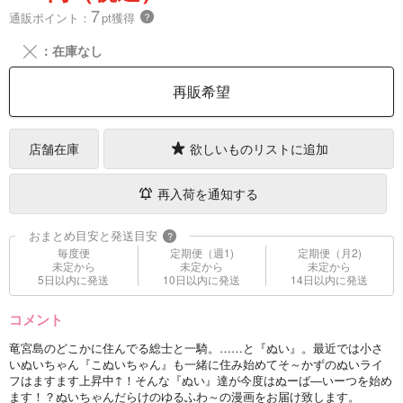
7
通販ポイント：
pt獲得
？
╳
：在庫なし
再販希望
店舗在庫
欲しいものリストに追加
再入荷を通知する
おまとめ目安と発送目安
?
毎度便
定期便（週1)
定期便（月2)
未定から
未定から
未定から
5日以内に発送
10日以内に発送
14日以内に発送
コメント
竜宮島のどこかに住んでる総士と一騎。……と『ぬい』。最近では小さ
いぬいちゃん『こぬいちゃん』も一緒に住み始めてそ～かずのぬいライ
フはますます上昇中↑！そんな『ぬい』達が今度はぬーば―いーつを始め
ます！？ぬいちゃんだらけのゆるふわ～の漫画をお届け致します。