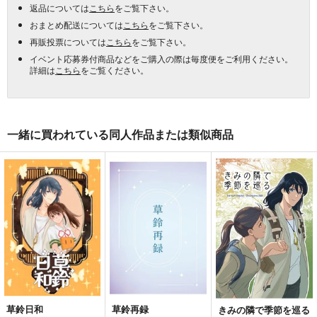
返品については
こちら
をご覧下さい。
おまとめ配送については
こちら
をご覧下さい。
再販投票については
こちら
をご覧下さい。
イベント応募券付商品などをご購入の際は毎度便をご利用ください。
詳細は
こちら
をご覧ください。
一緒に買われている同人作品または類似商品
草鈴日和
草鈴再録
きみの隣で季節を巡る