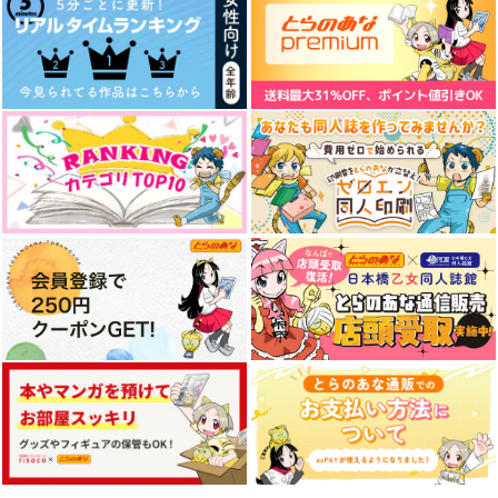
作品詳細
作品詳細
作品詳細
恋理は一日にして成ら
できたての恋はいか
山姥切長義の恋語り
ず
が？
蒼い月と紅い風
アイオライト
イルカの湖
3,144
円
（税込）
2,000
472
円
円
（税込）
（税込）
山姥切国広×山姥切長義
蒲生慈玄×深水紫苑
竈門炭治郎×我妻善逸
サンプル
サンプル
サンプル