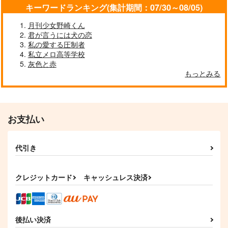
キーワードランキング(集計期間：07/30～08/05)
作品詳細
作品詳細
作品詳細
月刊少女野崎くん
君が言うには犬の恋
私の愛する圧制者
私立メロ高等学校
灰色と赤
もっとみる
お支払い
恋はわにわに
狐仮虎威恋
代引き
なえどこ
遊具
787
1,572
円
円
（税込）
（税込）
クレジットカード
キャッシュレス決済
天城一彩×白鳥藍良
鉢屋三郎×女夢主
サンプル
サンプル
作品詳細
作品詳細
後払い決済