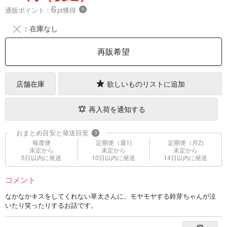
6
通販ポイント：
pt獲得
？
╳
：在庫なし
再販希望
店舗在庫
欲しいものリストに追加
再入荷を通知する
おまとめ目安と発送目安
?
毎度便
定期便（週1)
定期便（月2)
未定から
未定から
未定から
5日以内に発送
10日以内に発送
14日以内に発送
コメント
なかなかキスをしてくれない草太さんに、モヤモヤする鈴芽ちゃんが泣
いたり笑ったりするお話です。