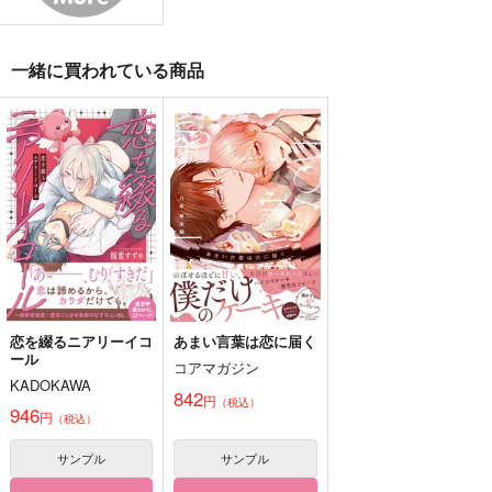
バデーニ×女夢主
スグリ×アオイ
スグリ×アオイ
サンプル
サンプル
サンプル
一緒に買われている商品
作品詳細
作品詳細
作品詳細
恋を綴るニアリーイコ
あまい言葉は恋に届く
ール
コアマガジン
KADOKAWA
きみといつまでも
恋か、否か
青の隣に塗る色は
842
円
（税込）
946
夢見草
農家
青い未完
円
（税込）
472
315
787
円
円
円
（税込）
（税込）
（税込）
サンプル
サンプル
乾青宗
漣伯理×六平千鉱
碧棺左馬刻×白膠木簓