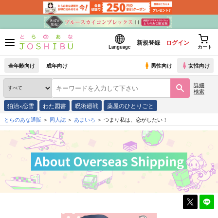
新規登録
ログイン
Language
カート
全年齢向け
成年向け
男性向け
女性向け
詳細
検索
狛治×恋雪
わた図書
呪術廻戦
薬屋のひとりごと
とらのあな通販
同人誌
あまいろ
つまり私は、恋がしたい！