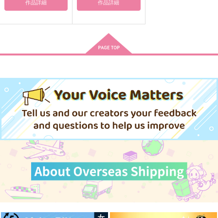
作品詳細
作品詳細
サンプル
サンプル
サンプル
作品詳細
作品詳細
作品詳細
恋はモウモク、明日は
恋草の勝者
恋ぞつもりて
天国
はらへり。
アイオライト
一文字草
1,100
1,572
円
円
（税込）
（税込）
440
円
（税込）
食満留三郎×潮江文次郎
蒲生慈玄×深水紫苑
轟焦凍×爆豪勝己
サンプル
サンプル
サンプル