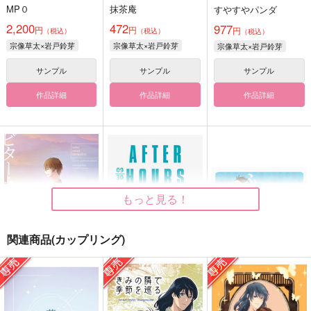
MP０
抹茶庵
すやすやパンダ
2,200
472
977
円
円
円
（税込）
（税込）
（税込）
宗像草太×岩戸鈴芽
宗像草太×岩戸鈴芽
宗像草太×岩戸鈴芽
サンプル
サンプル
サンプル
作品詳細
作品詳細
作品詳細
もっと見る！
関連商品(カップリング)
ビター・スウィート・
AFTER HOURS
ふわふわあまい
ナビゲーション
アイロンワークス
すずめのおうこく
マダラボシ