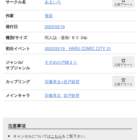
サークル名
あまいろ
入荷アラート
作家
青彩
発行日
2023/03/19
種別/サイズ
同人誌 - 漫画/ Ｂ５ 24p
初出イベント
2023/03/19 HARU COMIC CITY 31
ジャンル/
すずめの戸締まり
入荷アラート
サブジャンル
カップリング
宗像草太×岩戸鈴芽
入荷アラート
メインキャラ
宗像草太
岩戸鈴芽
注意事項
キャンセルについては
こちら
をご覧下さい。