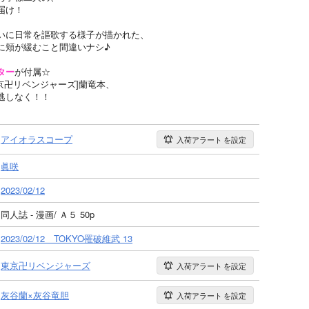
届け！
いに日常を謳歌する様子が描かれた、
に頬が緩むこと間違いナシ♪
ター
が付属☆
東京卍リベンジャーズ]蘭竜本、
逃しなく！！
アイオラスコープ
入荷アラート
を設定
眞咲
2023/02/12
同人誌 - 漫画/ Ａ５ 50p
2023/02/12 TOKYO罹破維武 13
東京卍リベンジャーズ
入荷アラート
を設定
灰谷蘭×灰谷竜胆
入荷アラート
を設定