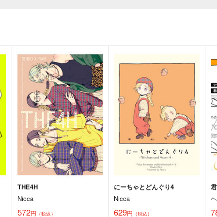
THE4H
にーちゃとどんぐり4
Nicca
Nicca
572
629
7
円
円
（税込）
（税込）