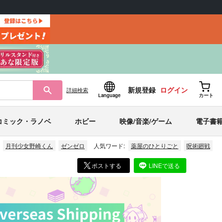
新規登録
ログイン
詳細
検索
Language
カート
コミック・ラノベ
ホビー
映像/音楽/ゲーム
電子書
月刊少女野崎くん
ゼンゼロ
人気ワード:
薬屋のひとりごと
呪術廻戦
ポストする
LINEで送る