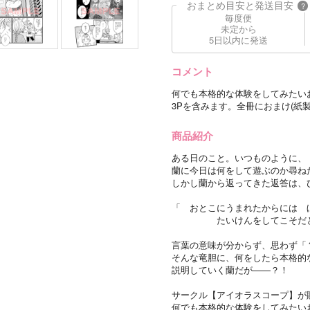
おまとめ目安と発送目安
?
毎度便
未定から
5日以内に発送
コメント
何でも本格的な体験をしてみたい
3Pを含みます。全冊におまけ(紙
商品紹介
ある日のこと。いつものように、
蘭に今日は何をして遊ぶのか尋ね
しかし蘭から返ってきた返答は、
「 おとこにうまれたからには 
たいけんをしてこそだとお
言葉の意味が分からず、思わず「
そんな竜胆に、何をしたら本格的
説明していく蘭だが——？！
サークル【アイオラスコープ】が贈る
何でも本格的な体験をしてみたい