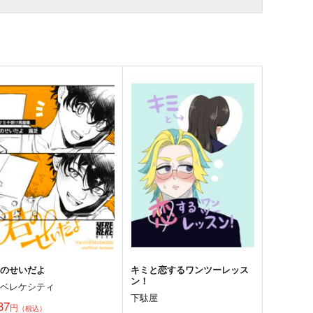
君のせいだよ
キミと恋するワンツーレッス
ン！
ヘベレケシティ
下駄屋
87
円
（税込）