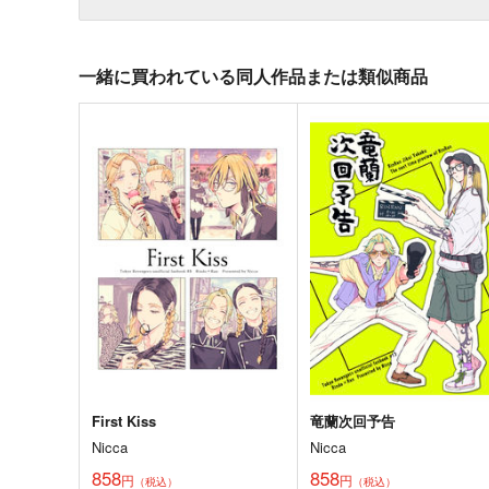
一緒に買われている同人作品または類似商品
First Kiss
竜蘭次回予告
Nicca
Nicca
858
858
円
円
（税込）
（税込）